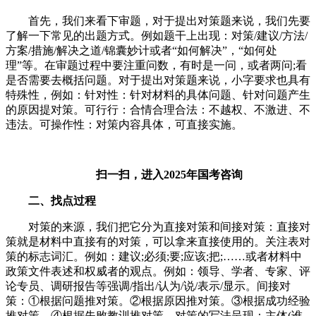
首先，我们来看下审题，对于提出对策题来说，我们先要
了解一下常见的出题方式。例如题干上出现：对策/建议/方法/
方案/措施/解决之道/锦囊妙计或者“如何解决”，“如何处
理”等。在审题过程中要注重问数，有时是一问，或者两问;看
是否需要去概括问题。对于提出对策题来说，小字要求也具有
特殊性，例如：针对性：针对材料的具体问题、针对问题产生
的原因提对策。可行行：合情合理合法：不越权、不激进、不
违法。可操作性：对策内容具体，可直接实施。
扫一扫，进入2025年国考咨询
二、找点过程
对策的来源，我们把它分为直接对策和间接对策：直接对
策就是材料中直接有的对策，可以拿来直接使用的。关注表对
策的标志词汇。例如：建议;必须;要;应该;把;……或者材料中
政策文件表述和权威者的观点。例如：领导、学者、专家、评
论专员、调研报告等强调/指出/认为/说/表示/显示。间接对
策：①根据问题推对策。②根据原因推对策。③根据成功经验
推对策。④根据失败教训推对策。对策的写法呈现：主体(谁