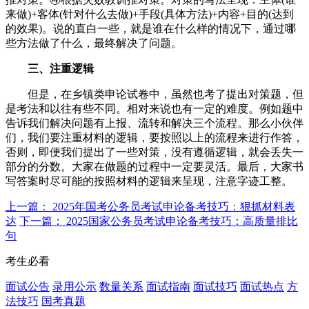
来做)+客体(针对什么去做)+手段(具体方法)+内容+目的(达到
的效果)。说的直白一些，就是谁在什么样的情况下，通过哪
些方法做了什么，最终解决了问题。
三、注重逻辑
但是，在乡镇类申论试卷中，虽然也考了提出对策题，但
是考法和以往有些不同。相对来说也有一定的难度。例如题中
告诉我们解决问题有上报、流转和解决三个流程。那么小伙伴
们，我们要注重材料的逻辑，要按照以上的流程来进行作答，
否则，即便我们提出了一些对策，没有遵循逻辑，就会丢失一
部分的分数。大家在做题的过程中一定要灵活。最后，大家书
写答案时尽可能的按照材料的逻辑来呈现，注意字迹工整。
上一篇： 2025年国考公务员考试申论备考技巧：狠抓材料表
达
下一篇： 2025国家公务员考试申论备考技巧：高质量排比
句
考生必看
面试公告
录用公示
数量关系
面试指南
面试技巧
面试热点
方
法技巧
国考真题