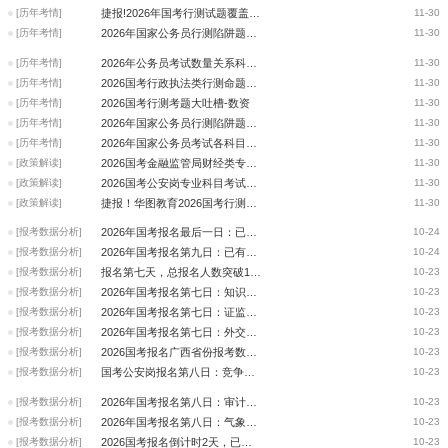
[历年考情]
捷报!2026年国考行测试题覆盖-数量关系
11-30
[历年考情]
2026年国家公务员行测陷阱题与破解方法——数资
11-30
[历年考情]
2026年公务员考试数量关系科目“难度分析与考点归纳”
11-30
[历年考情]
2026国考行政执法类行测命题变化解读-数资
11-30
[历年考情]
2026国考行测考题大吐槽-数资
11-30
[历年考情]
2026年国家公务员行测陷阱题与破解方法--判断
11-30
[历年考情]
2026年国家公务员考试各科目考情汇总
11-30
[政策解读]
2026国考金融监管局财经类专业科目考试 新题型与新考点
11-30
[政策解读]
2026国考公安岗专业科目考试新题型与新考点
11-30
[政策解读]
捷报！华图教育2026国考行测试题覆盖！
11-30
[报考数据分析]
2026年国考报名最后一日：已有3409782人报名 最大竞争比6225:1（截至25日15
10-24
[报考数据分析]
2026年国考报名第九日：已有3008024人报名 最大竞争比4982:1（截至23日20时
10-24
[报考数据分析]
报名第七天，总报名人数突破130万
10-23
[报考数据分析]
2026年国考报名第七日：知识产权局竞争比达258：1！已无剩余岗位
10-23
[报考数据分析]
2026年国考报名第七日：证监会未报名岗位为0
10-23
[报考数据分析]
2026年国考报名第七日：外交部资格审查通过人数超5千
10-23
[报考数据分析]
2026国考报名广西省份报考数据解码：系统报名冷热分化，这些高竞争部门需警
10-23
[报考数据分析]
国考公安岗报名第八日：竞争白热化，2985:1 岗位诞生，这些趋势要警惕
10-23
[报考数据分析]
2026年国考报名第八日：审计署资格审查通过人数已超两千，最热岗位竞争比21
10-23
[报考数据分析]
2026年国考报名第八日：气象局已报名职位已有255个
10-23
[报考数据分析]
2026国考报名倒计时2天，已有2304968人报名成功，岗位竞争比在创新高！
10-23