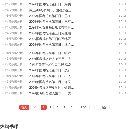
[报考数据分析]
2026年国考报名第四日：海关资格审核已通过27081人 (数据截止：2025.10.18
10-19
[报考数据分析]
截止到10月18日， 国税系统已报名421579人，仍有205个岗位无人报考
10-19
[报考数据分析]
2026年国考报名第四日：已有678239人报名 459159人已过审（截至18日16时）
10-19
[报考数据分析]
2026年国考报名第三日：已有530331人报名 29.6万人已过审（截至17日17:00）
10-19
[报考数据分析]
2026年公安岗每日报名数据分析（10.17）
10-18
[报考数据分析]
2026年国考报名第三日河北地区：最大竞争比已达175:1
10-18
[报考数据分析]
2026国考报名第三日山西地区：国家矿山安全监察局山西局以180：1的竞争比遥
10-18
[报考数据分析]
2026年国考报名第三日：海关资格审核已通过17065人
10-18
[报考数据分析]
2026年国考报名第三日：统计局已报名13724人
10-18
[报考数据分析]
2026国考报名进入第三日，共有296619人通过审核，最高竞争比1036:1！
10-18
[报考数据分析]
金融监督管理局今日已报名15942人，最大竞争比已经达到158：1
10-18
[报考数据分析]
2026年国考报名第二日：统计局已报名9397人
10-16
[报考数据分析]
2026年国考报名第二日：出入境边防最大竞争比170：1
10-16
[报考数据分析]
2026年国考报名第二日：海关资格审核已通过6361人
10-16
[报考数据分析]
2026国考报名宁夏地区：银川市某职位竞争高达92:1
10-16
[报考数据分析]
2026国考报名进入第二日，共有360823人报考，最高竞争比540:1！
10-16
...
首页
1
2
3
4
5
230
尾页
热销
书课