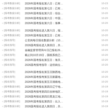
[报考数据分析]
2026年国考报名第八日：已有2304968人报名 最大竞争比3636:1（截至22日18时
10-23
[报考数据分析]
2026年国考报名第七日：已有1730716人报名 最大竞争比:2880:1（截至21日16
10-21
[报考数据分析]
2026年国考报名第六日：综合岗资格审查通过人数突破七万，最热岗位竞争比23
10-20
[报考数据分析]
2026年国考报名第六日：中国人民银行仅剩10个岗位未报考
10-20
[报考数据分析]
2026年国考报名第六日：海事局报名人数已破万
10-20
[报考数据分析]
2026国考报名进入第六日，报名人数突破百万大关，达到1242837人！
10-20
[报考数据分析]
2026年国考报名第五日：已有862908人报名 660948人已过审（截至19日17时）
10-20
[报名指导]
公安岗每日报名数据分析（10.19）
10-20
[报名指导]
2026国考报名进入第四日，共有660948人通过审核，最高竞争比1557:1！
10-20
[报名指导]
金融监督管理局今日已报名26298人，最大竞争比已经达到192：1
10-20
[报名指导]
截止到10月19日，国税系统已报名544496人，仅有90个岗位无人报考
10-20
[报名指导]
2026年国考报名第五日：海关资格审核已通过41043人-10月19日17:00
10-20
[报名指导]
2026国考报考指导：这些岗位竞争更大哦-10月19日17:00
10-20
[报名指导]
2026年国考报名第五日陕西地区：国税系统已有22693人报名！-10月19日17:00
10-20
[报名指导]
2026年国考报考第五日新疆地区：最大竞争比493：1-10月19日17:00
10-20
[报名指导]
2026年国考报名第五日湖南地区：报名人数即将超过国考总招录人数-10月19日1
10-20
[报考数据分析]
2026年国考报名第四日辽宁地区成为东三省报考人数最多地区 (2025年10月18日
10-19
[报考数据分析]
2026国考报考第四日吉林地区：延边朝鲜族自治州成为报名最热门地区 (2025年
10-19
[报考数据分析]
2026国考报名第四日黑龙江地区：最大竞争比已达518：1 (2025年10月18日16:0
10-19
[报考数据分析]
2026年国考报名第四日：出入境边防最大竞争比581：1 (数据截止：2025.10.18
10-19
[报考数据分析]
2026国考报名进入第四日，共有459159人通过审核，最高竞争比1269:1！
10-19