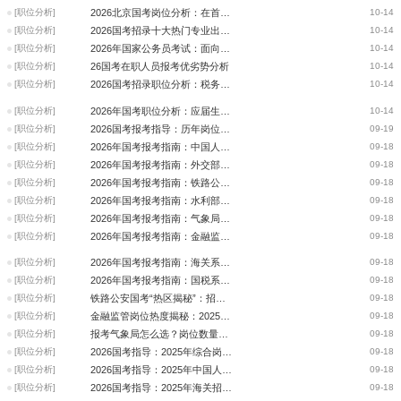
[职位分析]
2026北京国考岗位分析：在首都的岗位表里找到你的机会
10-14
[职位分析]
2026国考招录十大热门专业出炉，财政学类专业位居榜首
10-14
[职位分析]
2026年国家公务员考试：面向基层的政策导向
10-14
[职位分析]
26国考在职人员报考优劣势分析
10-14
[职位分析]
2026国考招录职位分析：税务等13大系统招录人数达83%
10-14
[职位分析]
2026年国考职位分析：应届生就业保障 超六成职位仅招应届毕业生
10-14
[职位分析]
2026国考报考指导：历年岗位竞争比、进面分、招录人数
09-19
[职位分析]
2026年国考报考指南：中国人民银行近两年最热岗位入面分数
09-18
[职位分析]
2026年国考报考指南：外交部近三年最热岗位入面分数
09-18
[职位分析]
2026年国考报考指南：铁路公安近三年最热岗位入面分数
09-18
[职位分析]
2026年国考报考指南：水利部门近三年最热岗位入面分数
09-18
[职位分析]
2026年国考报考指南：气象局近三年最热岗位入面分数
09-18
[职位分析]
2026年国考报考指南：金融监督管理局近两年最热岗位入面分数
09-18
[职位分析]
2026年国考报考指南：海关系统近三年最热岗位入面分数
09-18
[职位分析]
2026年国考报考指南：国税系统近三年最热岗位入面分数
09-18
[职位分析]
铁路公安国考“热区揭秘”：招录人数、竞争比、最低进面分一次看懂
09-18
[职位分析]
金融监管岗位热度揭秘：2025年招录人数、竞争比与最低进面分数分析
09-18
[职位分析]
报考气象局怎么选？岗位数量、竞争比、分数线全解析！
09-18
[职位分析]
2026国考指导：2025年综合岗招录人数、竞争比、入面分数的省份排名
09-18
[职位分析]
2026国考指导：2025年中国人民银行招录人数、竞争比、入面分数的省份排名
09-18
[职位分析]
2026国考指导：2025年海关招录人数、竞争比、入面分数的省份排名
09-18