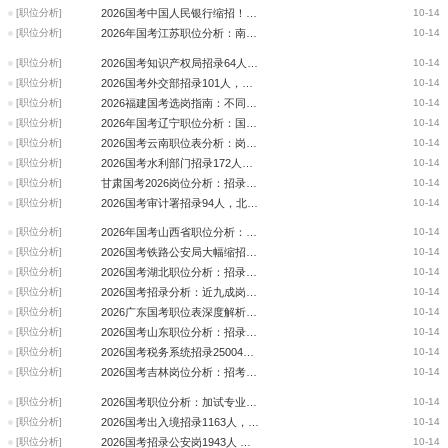
[职位分析]
2026国考中国人民银行缩招！计划招录2780人，四川省招录人数最多
10-14
[职位分析]
2026年国考江苏职位分析：南京市招录人数最多，占比14%
10-14
[职位分析]
2026国考知识产权局招录64人，较去年招录人数略有下降
10-14
[职位分析]
2026国考外交部招录101人，同比往年招录人数略有下降
10-14
[职位分析]
2026福建国考选岗指南：不同类型考生的最佳赛道
10-14
[职位分析]
2026年国考辽宁职位分析：国税需求大，招录1260人
10-14
[职位分析]
2026国考云南职位表分析：岗位相比去年同比增加12%
10-14
[职位分析]
2026国考水利部门招录172人，山东省份招录人数最多，约占29%
10-14
[职位分析]
甘肃国考2026岗位分析：招录岗位数及招录人数均有下降
10-14
[职位分析]
2026国考审计署招录94人，北京招录人数最多，约占16%
10-14
[职位分析]
2026年国考山西省职位分析：扩招14%，多地有岗
10-14
[职位分析]
2026国考铁路公安局大幅缩招！计划招录479人，四川省份招录人数最多
10-14
[职位分析]
2026国考湖北职位分析：招录趋势较为稳定，多数岗位政治面貌无要求
10-14
[职位分析]
2026国考招录分析：近九成岗位无工作年限要求
10-14
[职位分析]
2026广东国考职位表深度解析：招录趋势及选岗建议
10-14
[职位分析]
2026国考山东职位分析：招录岗位减少，招录人数上升
10-14
[职位分析]
2026国考税务系统招录25004人，山东省份招录人数最多，约占6.5%
10-14
[职位分析]
2026国考吉林岗位分析：招考岗位数再创新高
10-14
[职位分析]
2026国考职位分析：加试专业科目职位
10-14
[职位分析]
2026国考出入境招录1163人，新疆招录人数最多，约占26%
10-14
[职位分析]
2026国考招录公安岗1943人 本科生占76.26%
10-14