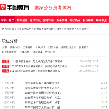
国家公务员考试网
国家公务员
招考信息
考试快讯
报考指导
备考资料
时政热点
职位检索
申论热点
您当前位置：
公务员考试网
>
国家公务员考试网
>
招考
>
报考指导
>
职位分析
>
职位分析
全部
新手入门
公告解读
大纲解读
职位分析
报考数据分析
报名指导
职位职能介绍
历年考情
政策解读
数据汇总
推荐
[106人浏览] 10-14
2026国考招录分析：近九成岗位无工作年限要求
推荐
[136人浏览] 10-14
2026广东国考职位表深度解析：招录趋势及选岗建议
推荐
[166人浏览] 10-14
2026国考吉林岗位分析：招考岗位数再创新高
[职位分析]
2026国考报名：体检跟岗位有哪些关系
10-14
[职位分析]
2026国考政治性考察：这几点需要重点关注
10-14
[职位分析]
2026年海南省国考职位分析：招录岗位集中在这7大系统
10-14
[职位分析]
2026国考江苏职位分析：南京市招录人数最多，占比14%
10-14
[职位分析]
2026国考广西职位分析：城市分布与报考条件全解析
10-14
[职位分析]
2026年国考宁夏职位分析：招录规模大幅下降
10-14