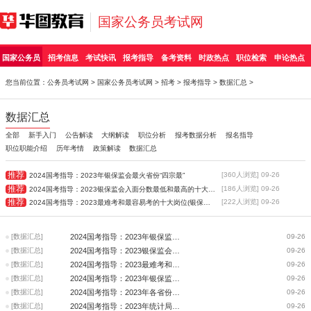
国家公务员考试网
国家公务员
招考信息
考试快讯
报考指导
备考资料
时政热点
职位检索
申论热点
您当前位置：
公务员考试网
>
国家公务员考试网
>
招考
>
报考指导
>
数据汇总
>
数据汇总
全部
新手入门
公告解读
大纲解读
职位分析
报考数据分析
报名指导
职位职能介绍
历年考情
政策解读
数据汇总
推荐
[360人浏览] 09-26
2024国考指导：2023年银保监会最火省份“四宗最”
推荐
[186人浏览] 09-26
2024国考指导：2023银保监会入面分数最低和最高的十大岗位
推荐
[222人浏览] 09-26
2024国考指导：2023最难考和最容易考的十大岗位(银保监会)
[数据汇总]
2024国考指导：2023年银保监会最火省份“四宗最”
09-26
[数据汇总]
2024国考指导：2023银保监会入面分数最低和最高的十大岗位
09-26
[数据汇总]
2024国考指导：2023最难考和最容易考的十大岗位(银保监会)
09-26
[数据汇总]
2024国考指导：2023年银保监会入面分数最高的十大用人司局
09-26
[数据汇总]
2024国考指导：2023年各省份统计局竞争比和最低进面分数分析
09-26
[数据汇总]
2024国考指导：2023年统计局招录人数、竞争比、入面分数的省份排名前十
09-26