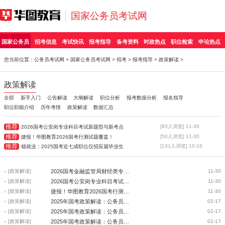
国家公务员考试网
国家公务员
招考信息
考试快讯
报考指导
备考资料
时政热点
职位检索
申论热点
您当前位置：
公务员考试网
>
国家公务员考试网
>
招考
>
报考指导
>
政策解读
>
政策解读
全部
新手入门
公告解读
大纲解读
职位分析
报考数据分析
报名指导
职位职能介绍
历年考情
政策解读
数据汇总
推荐
[83人浏览] 11-30
2026国考公安岗专业科目考试新题型与新考点
推荐
[50人浏览] 11-30
捷报！华图教育2026国考行测试题覆盖！
推荐
[131人浏览] 10-16
稳就业：2025国考近七成职位仅招应届毕业生
[政策解读]
2026国考金融监管局财经类专业科目考试 新题型与新考点
11-30
[政策解读]
2026国考公安岗专业科目考试新题型与新考点
11-30
[政策解读]
捷报！华图教育2026国考行测试题覆盖！
11-30
[政策解读]
2025年国考政策解读：公务员录用体检通用标准(试行)
02-17
[政策解读]
2025年国考政策解读：公务员录用体检特殊标准（其他职位）
02-17
[政策解读]
2025年国考政策解读：公务员录用体检特殊标准（人民警察职位）
02-17