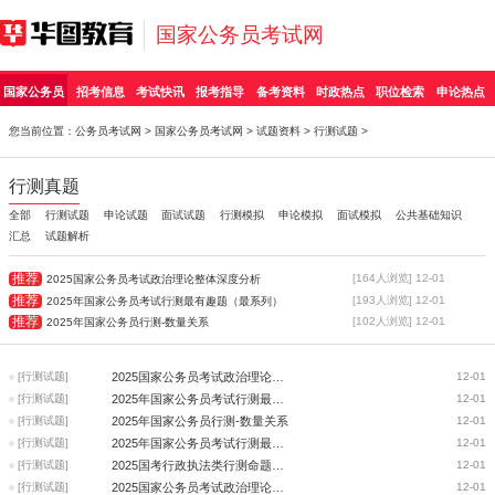
国家公务员考试网
国家公务员
招考信息
考试快讯
报考指导
备考资料
时政热点
职位检索
申论热点
您当前位置：
公务员考试网
>
国家公务员考试网
>
试题资料
>
行测试题
>
行测真题
全部
行测试题
申论试题
面试试题
行测模拟
申论模拟
面试模拟
公共基础知识
汇总
试题解析
推荐
[164人浏览] 12-01
2025国家公务员考试政治理论整体深度分析
推荐
[193人浏览] 12-01
2025年国家公务员考试行测最有趣题（最系列）
推荐
[102人浏览] 12-01
2025年国家公务员行测-数量关系
[行测试题]
2025国家公务员考试政治理论整体深度分析
12-01
[行测试题]
2025年国家公务员考试行测最有趣题（最系列）
12-01
[行测试题]
2025年国家公务员行测-数量关系
12-01
[行测试题]
2025年国家公务员考试行测最有趣题（常识）
12-01
[行测试题]
2025国考行政执法类行测命题变化解读（政治理论篇）
12-01
[行测试题]
2025国家公务员考试政治理论难度分析和考点归纳
12-01