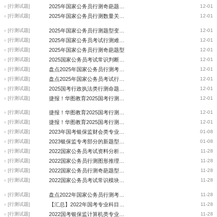
[行测试题]
2025年国家公务员行测奇葩题型--2
12-01
[行测试题]
2025年国家公务员行测数量关系题型变化-数量关系
12-01
[行测试题]
2025年国家公务员行测题型变化-资料分析
12-01
[行测试题]
2025年国家公务员考试行测难度分析与考点归纳—判断推理篇
12-01
[行测试题]
2025年国家公务员行测奇葩题型
12-01
[行测试题]
2025国家公务员考试常识判断难度分析和考点归纳
12-01
[行测试题]
盘点2025年国家公务员行测考点/题型/形式变化
12-01
[行测试题]
盘点2025年国家公务员考试行测最有趣题（政治理论篇）
12-01
[行测试题]
2025国考行政执法类行测命题变化解读
12-01
[行测试题]
捷报！华图教育2025国考行测试题覆盖（常识判断）
12-01
[行测试题]
捷报！华图教育2025国考行测试题覆盖（常识）
12-01
[行测试题]
捷报！华图教育2025国考行测试题覆盖
12-01
[行测试题]
2023年国考银保监财会类专业科目考试新题型与新考点
01-08
[行测试题]
2023银保监专考部分的新题型与新考点（法律岗）
01-08
[行测试题]
2022国家公务员考试资料分析科目难度与命题趋势分析
11-28
[行测试题]
2022国家公务员行测图形推理试题解析（考生回忆）
11-28
[行测试题]
2022国家公务员行测奇葩题型之言语部分
11-28
[行测试题]
2022国家公务员考试常识模块整体深度分析
11-28
[行测试题]
盘点2022年国家公务员行测考点/题型/形式变化
11-28
[行测试题]
【汇总】2022年国考专业科目笔试：考试题型、考点与特点分析
11-28
[行测试题]
2022国考银保监计算机类专业科目考试新题型与新考点
11-28