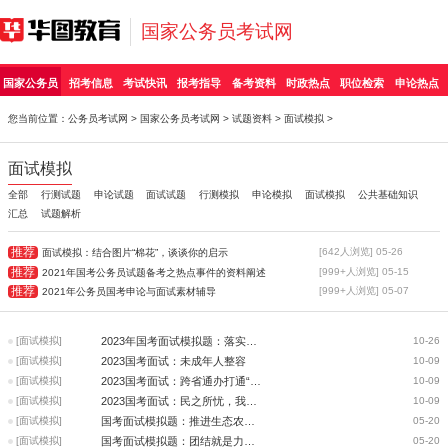
国家公务员考试网
国家公务员
招考信息
考试快讯
报考指导
备考资料
时政热点
职位检索
申论热点
您当前位置：
公务员考试网
>
国家公务员考试网
>
试题资料
>
面试模拟
>
面试模拟
全部
行测试题
申论试题
面试试题
行测模拟
申论模拟
面试模拟
公共基础知识
汇总
试题解析
推荐
[642人浏览] 05-26
面试模拟：结合图片“棉花”，谈谈你的启示
推荐
[999+人浏览] 05-15
2021年国考公务员试题备考之热点事件的资料阐述
推荐
[999+人浏览] 05-07
2021年公务员国考申论与面试素材辅导
[面试模拟]
2023年国考面试模拟题：落实好体育家庭作业
10-26
[面试模拟]
2023国考面试：未成年人整容
10-09
[面试模拟]
2023国考面试：跨省通办打通“最后一公里”
10-09
[面试模拟]
2023国考面试：民之所忧，我必念之；民之所盼，我必行之
10-09
[面试模拟]
国考面试模拟题：推进生态农场建设，打造乡村“绿色”品牌
05-20
[面试模拟]
国考面试模拟题：团结就是力量 奋斗开创未来
05-20