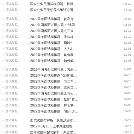
[面试模拟]
国家公务员面试模拟题：新职业的发展
05-20
[面试模拟]
国家公务员无领导小组讨论面试之提纲准备，到底要准备些什么?
05-11
[面试模拟]
2022国考面试模拟题：普及身份证电子化
05-07
[面试模拟]
2022年国考面试模拟题：“强国电单车”助力绿色出行
05-07
[面试模拟]
2022年国考面试模拟题之三孩政策正式入法
12-16
[面试模拟]
2022国考面试模拟题：张桂梅老师被写入共和国简史
11-17
[面试模拟]
2022国考面试模拟题：招聘中的性别要求
11-01
[面试模拟]
2022国考面试模拟题：入人心，真关爱
11-01
[面试模拟]
2022国考面试模拟题：龟兔赛跑漫画题
11-01
[面试模拟]
2022国考面试模拟题：如何解决群众冲突矛盾
11-01
[面试模拟]
2022年国考面试模拟题：善恶的评价
11-01
[面试模拟]
2022国考面试模拟题:“饭圈”乱象，如何整治？
10-10
[面试模拟]
2022国考面试模拟题：电动车禁止上楼
10-10
[面试模拟]
2022国考面试模拟题：崇尚英雄，争做先锋
10-10
[面试模拟]
2022年国考面试模拟题之莫因电梯加装，邻里关系弄僵
10-08
[面试模拟]
2022国考面试模拟题：抵制“容貌焦虑”，打击医美乱象
10-08
[面试模拟]
2022国考面试模拟题：林长制考核的“新内容”
10-05
[面试模拟]
2022国考面试模拟题：“徽州历史博物馆”正式开馆
09-30
[面试模拟]
面试试题与解析：从白沙洲市场“玉米”事件看隐形“行规”
09-14
[面试模拟]
2019年6月16日上午湖北省鄂州十堰市直岗公务员面试试题2
09-14
[面试模拟]
国考试题模拟与解析：鸿星尔克爆火背后的思考
09-14