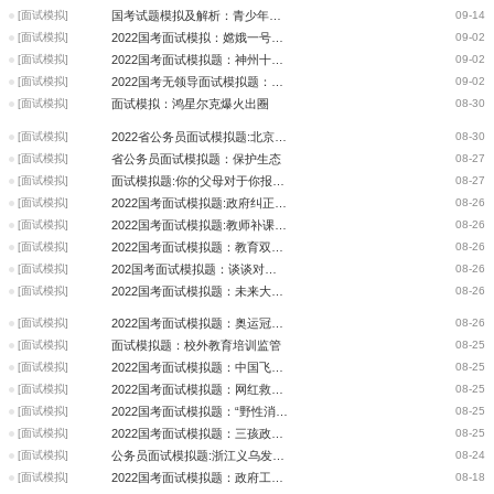
[面试模拟]
国考试题模拟及解析：青少年应有的游戏节奏
09-14
[面试模拟]
2022国考面试模拟：嫦娥一号安全返回
09-02
[面试模拟]
2022国考面试模拟题：神州十二号成功发射
09-02
[面试模拟]
2022国考无领导面试模拟题：关于“肢残人网络直播带货培训班”的问题
09-02
[面试模拟]
面试模拟：鸿星尔克爆火出圈
08-30
[面试模拟]
2022省公务员面试模拟题:北京市将启动干部教师交流轮岗新试点
08-30
[面试模拟]
省公务员面试模拟题：保护生态
08-27
[面试模拟]
面试模拟题:你的父母对于你报考这个岗位有没有什么意见?
08-27
[面试模拟]
2022国考面试模拟题:政府纠正“一刀切”叫停堂食
08-26
[面试模拟]
2022国考面试模拟题:教师补课过程中被踹门掐脖控制
08-26
[面试模拟]
2022国考面试模拟题：教育双减政策下的人间百态
08-26
[面试模拟]
202国考面试模拟题：谈谈对《网络直播营销管理办法》的看法
08-26
[面试模拟]
2022国考面试模拟题：未来大热职业教育
08-26
[面试模拟]
2022国考面试模拟题：奥运冠军老家成“网红打卡圣地”
08-26
[面试模拟]
面试模拟题：校外教育培训监管
08-25
[面试模拟]
2022国考面试模拟题：中国飞人打破亚洲纪录
08-25
[面试模拟]
2022国考面试模拟题：网红救灾现场作秀
08-25
[面试模拟]
2022国考面试模拟题：“野性消费”的背后
08-25
[面试模拟]
2022国考面试模拟题：三孩政策正式入法
08-25
[面试模拟]
公务员面试模拟题:浙江义乌发出“硬核大礼包”
08-24
[面试模拟]
2022国考面试模拟题：政府工作人员打白条
08-18