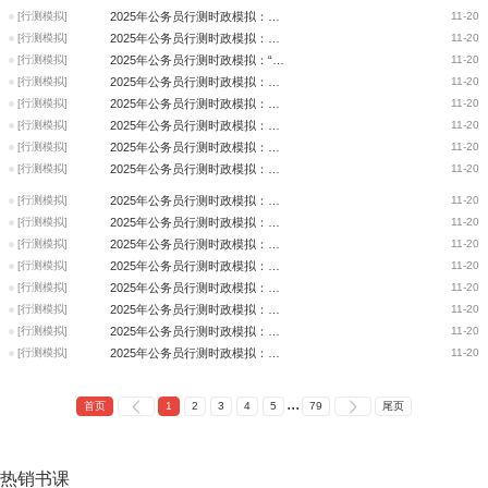
[行测模拟]
2025年公务员行测时政模拟：二十届中央第三轮巡视情况
11-20
[行测模拟]
2025年公务员行测时政模拟：党中央决策部署
11-20
[行测模拟]
2025年公务员行测时政模拟：“金砖+”领导人对话
11-20
[行测模拟]
2025年公务员行测时政模拟：国家级经济技术开发区
11-20
[行测模拟]
2025年公务员行测时政模拟：深入推进全国统一大市场建设
11-20
[行测模拟]
2025年公务员行测时政模拟：国家空间科学中长期发展规划
11-20
[行测模拟]
2025年公务员行测时政模拟：关于进一步完善价格形成机制、支持普惠托育服务
11-20
[行测模拟]
2025年公务员行测时政模拟：中国国际友好大会
11-20
[行测模拟]
2025年公务员行测时政模拟：东盟与中日韩（10+3）领导人会议
11-20
[行测模拟]
2025年公务员行测时政模拟：F级重型燃气轮机
11-20
[行测模拟]
2025年公务员行测时政模拟：诺贝尔生理学或医学奖
11-20
[行测模拟]
2025年公务员行测时政模拟：一揽子增量政策
11-20
[行测模拟]
2025年公务员行测时政模拟：公共数据应用成果
11-20
[行测模拟]
2025年公务员行测时政模拟：国家奖助学金政策
11-20
[行测模拟]
2025年公务员行测时政模拟：自贸试验区
11-20
[行测模拟]
2025年公务员行测时政模拟：2025年哈尔滨亚冬会
11-20
...
首页
1
2
3
4
5
79
尾页
热销
书课