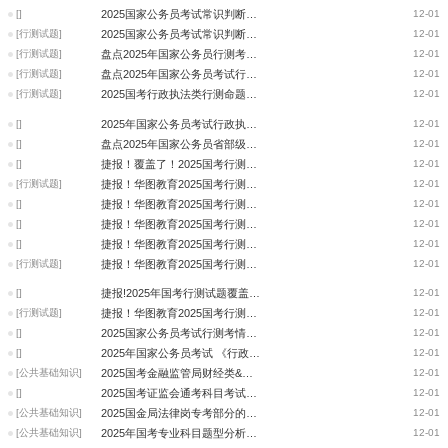
[]
2025国家公务员考试常识判断整体深度分析
12-01
[行测试题]
2025国家公务员考试常识判断难度分析和考点归纳
12-01
[行测试题]
盘点2025年国家公务员行测考点/题型/形式变化
12-01
[行测试题]
盘点2025年国家公务员考试行测最有趣题（政治理论篇）
12-01
[行测试题]
2025国考行政执法类行测命题变化解读
12-01
[]
2025年国家公务员考试行政执法言语理解与表达难度分析及考点归纳
12-01
[]
盘点2025年国家公务员省部级行测考点/题型/形式变化
12-01
[]
捷报！覆盖了！2025国考行测及申论科目覆盖题目汇总
12-01
[行测试题]
捷报！华图教育2025国考行测试题覆盖（常识判断）
12-01
[]
捷报！华图教育2025国考行测试题覆盖 -言语理解与表达
12-01
[]
捷报！华图教育2025国考行测试题覆盖（政治理论篇）
12-01
[]
捷报！华图教育2025国考行测试题覆盖-资料分析
12-01
[行测试题]
捷报！华图教育2025国考行测试题覆盖
12-01
[]
捷报!2025年国考行测试题覆盖（数量关系）
12-01
[行测试题]
捷报！华图教育2025国考行测试题覆盖（常识）
12-01
[]
2025国家公务员考试行测考情变化
12-01
[]
2025年国家公务员考试 《行政职业能力测验》（副省级）试卷分析
12-01
[公共基础知识]
2025国考金融监管局财经类&综合类专业科目考试新题型与新考点
12-01
[]
2025国考证监会通考科目考试新题型与新考点
12-01
[公共基础知识]
2025国金局法律岗专考部分的新题型与新考点
12-01
[公共基础知识]
2025年国考专业科目题型分析：证监会会计类新题型与新考点
12-01