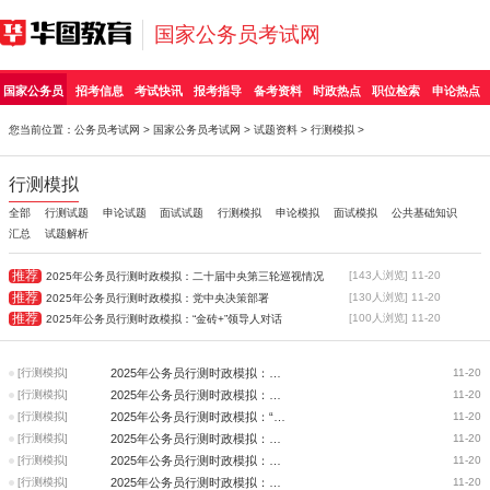
国家公务员考试网
国家公务员
招考信息
考试快讯
报考指导
备考资料
时政热点
职位检索
申论热点
您当前位置：
公务员考试网
>
国家公务员考试网
>
试题资料
>
行测模拟
>
行测模拟
全部
行测试题
申论试题
面试试题
行测模拟
申论模拟
面试模拟
公共基础知识
汇总
试题解析
推荐
[143人浏览] 11-20
2025年公务员行测时政模拟：二十届中央第三轮巡视情况
推荐
[130人浏览] 11-20
2025年公务员行测时政模拟：党中央决策部署
推荐
[100人浏览] 11-20
2025年公务员行测时政模拟：“金砖+”领导人对话
[行测模拟]
2025年公务员行测时政模拟：二十届中央第三轮巡视情况
11-20
[行测模拟]
2025年公务员行测时政模拟：党中央决策部署
11-20
[行测模拟]
2025年公务员行测时政模拟：“金砖+”领导人对话
11-20
[行测模拟]
2025年公务员行测时政模拟：国家级经济技术开发区
11-20
[行测模拟]
2025年公务员行测时政模拟：深入推进全国统一大市场建设
11-20
[行测模拟]
2025年公务员行测时政模拟：国家空间科学中长期发展规划
11-20