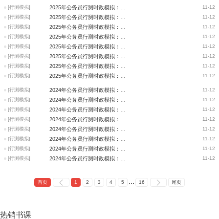
[行测模拟]
2025年公务员行测时政模拟：安徽省委和省政府工作汇报
11-12
[行测模拟]
2025年公务员行测时政模拟：城市公共交通条例
11-12
[行测模拟]
2025年公务员行测时政模拟：2024世界智能网联汽车大会
11-12
[行测模拟]
2025年公务员行测时政模拟：安徽省重大科技创新成果
11-12
[行测模拟]
2025年公务员行测时政模拟：第136届广交会
11-12
[行测模拟]
2025年公务员行测时政模拟：中国新媒体大会
11-12
[行测模拟]
2025年公务员行测时政模拟：习近平文化思想座谈会
11-12
[行测模拟]
2025年公务员行测时政模拟：2024武汉网球公开赛女单决赛
11-12
[行测模拟]
2024年公务员行测时政模拟：生产绿色航油示范项目
11-12
[行测模拟]
2024年公务员行测时政模拟：长期护理保险护理服务机构定点管理办法
11-12
[行测模拟]
2024年公务员行测时政模拟：内地与香港关于建立更紧密经贸关系的安排
11-12
[行测模拟]
2024年公务员行测时政模拟：澳门特别行政区第六任行政长官
11-12
[行测模拟]
2024年公务员行测时政模拟：世界武当太极大会
11-12
[行测模拟]
2024年公务员行测时政模拟：第136届中国进出口商品交易会便利措施
11-12
[行测模拟]
2024年公务员行测时政模拟：发挥绿色金融作用 服务美丽中国建设
11-12
[行测模拟]
2024年公务员行测时政模拟：存量房贷利率
11-12
...
首页
1
2
3
4
5
16
尾页
热销
书课