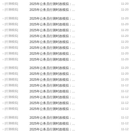
[行测模拟]
2025年公务员行测时政模拟：关于进一步完善价格形成机制、支持普惠托育服务
11-20
[行测模拟]
2025年公务员行测时政模拟：中国国际友好大会
11-20
[行测模拟]
2025年公务员行测时政模拟：东盟与中日韩（10+3）领导人会议
11-20
[行测模拟]
2025年公务员行测时政模拟：F级重型燃气轮机
11-20
[行测模拟]
2025年公务员行测时政模拟：诺贝尔生理学或医学奖
11-20
[行测模拟]
2025年公务员行测时政模拟：一揽子增量政策
11-20
[行测模拟]
2025年公务员行测时政模拟：公共数据应用成果
11-20
[行测模拟]
2025年公务员行测时政模拟：国家奖助学金政策
11-20
[行测模拟]
2025年公务员行测时政模拟：自贸试验区
11-20
[行测模拟]
2025年公务员行测时政模拟：2025年哈尔滨亚冬会
11-20
[行测模拟]
2025年公务员行测时政模拟：神舟十九号载人飞行任务
11-20
[行测模拟]
2025年公务员行测时政模拟：中芬关系
11-20
[行测模拟]
2025年公务员行测时政模拟：生物多样性公约
11-20
[行测模拟]
2025年公务员行测时政模拟：丰富基础货币投放渠道
11-12
[行测模拟]
2025年公务员行测时政模拟：建设文化强国
11-12
[行测模拟]
2025年公务员行测时政模拟：二十届中央第三轮巡视情况的综合报告
11-12
[行测模拟]
2025年公务员行测时政模拟：东京网球公开赛决赛
11-12
[行测模拟]
2025年公务员行测时政模拟：第九届亚洲冬季运动会
11-12
[行测模拟]
2025年公务员行测时政模拟：全国智慧农业行动计划
11-12
[行测模拟]
2025年公务员行测时政模拟：习近平关于健康中国论述摘编
11-12
[行测模拟]
2025年公务员行测时政模拟：中亚合作论坛
11-12