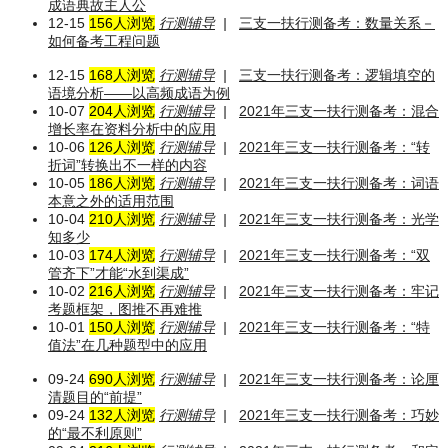
成语典故主人公
12-15
156人浏览
行测辅导
|
三支一扶行测备考：数量关系－
如何备考工程问题
12-15
168人浏览
行测辅导
|
三支一扶行测备考：逻辑填空的
语境分析——以高频成语为例
10-07
204人浏览
行测辅导
|
2021年三支一扶行测备考：混合
增长率在资料分析中的应用
10-06
126人浏览
行测辅导
|
2021年三支一扶行测备考：“转
折词”转换出不一样的内容
10-05
186人浏览
行测辅导
|
2021年三支一扶行测备考：词语
本意之外的适用范围
10-04
210人浏览
行测辅导
|
2021年三支一扶行测备考：光学
知多少
10-03
174人浏览
行测辅导
|
2021年三支一扶行测备考：“双
管齐下”才能“水到渠成”
10-02
216人浏览
行测辅导
|
2021年三支一扶行测备考：牢记
考题框架，图推不再难推
10-01
150人浏览
行测辅导
|
2021年三支一扶行测备考：“特
值法”在几种题型中的应用
09-24
690人浏览
行测辅导
|
2021年三支一扶行测备考：论厘
清题目的“前提”
09-24
132人浏览
行测辅导
|
2021年三支一扶行测备考：巧妙
的“最不利原则”