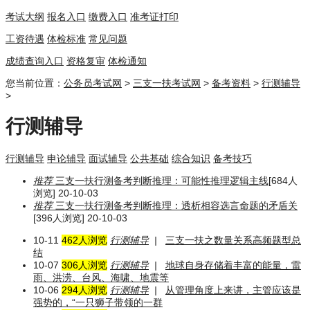
考试大纲
报名入口
缴费入口
准考证打印
工资待遇
体检标准
常见问题
成绩查询入口
资格复审
体检通知
您当前位置：
公务员考试网
>
三支一扶考试网
>
备考资料
>
行测辅导
>
行测辅导
行测辅导
申论辅导
面试辅导
公共基础
综合知识
备考技巧
推荐
三支一扶行测备考判断推理：可能性推理逻辑主线
[684人
浏览] 20-10-03
推荐
三支一扶行测备考判断推理：透析相容选言命题的矛盾关
[396人浏览] 20-10-03
10-11
462人浏览
行测辅导
|
三支一扶之数量关系高频题型总
结
10-07
306人浏览
行测辅导
|
地球自身存储着丰富的能量，雷
雨、洪涝、台风、海啸、地震等
10-06
294人浏览
行测辅导
|
从管理角度上来讲，主管应该是
强势的，“一只狮子带领的一群