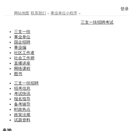
登录
网站地图
联系我们
事业单位小程序
三支一扶招聘考试
三支一扶
事业单位
国企招聘
事业编
社区工作者
社会工作师
直播讲座
网络课程
图书
三支一扶招聘
招考信息
考试快讯
报名指导
备考辅导
时政热点
政策法规
试题资料
各地