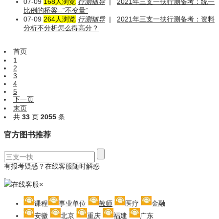
07-09
168人浏览
行测辅导
|
2021年三支一扶行测备考：统一
比例的桥梁--“不变量”
07-09
264人浏览
行测辅导
|
2021年三支一扶行测备考：资料
分析不分析怎么得高分？
首页
1
2
3
4
5
下一页
末页
共
33
页
2055
条
官方图书推荐
有报考疑惑？在线客服随时解惑
在线客服
×
课程
事业单位
教师
医疗
金融
安徽
北京
重庆
福建
广东