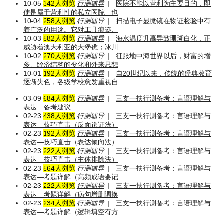
10-05
342人浏览
行测辅导
|
医院不能以营利为主要目的，即
使是属于营利性的私立医院，也
10-04
258人浏览
行测辅导
|
扫描电子显微镜在物证检验中有
着广泛的用途。它对工具痕迹、
10-03
582人浏览
行测辅导
|
海水温度升高导致珊瑚白化，正
威胁着澳大利亚的大堡礁；冰川
10-02
270人浏览
行测辅导
|
征服地中海世界以后，财富的增
多、经济结构的变化和外来思想
10-01
192人浏览
行测辅导
|
自20世纪以来，传统的经典教育
逐渐失色，各级学校愈发重视自
03-09
684人浏览
行测辅导
|
三支一扶行测备考：言语理解与
表达—备考建议
02-23
438人浏览
行测辅导
|
三支一扶行测备考：言语理解与
表达—技巧直击（反面论证法）
02-23
192人浏览
行测辅导
|
三支一扶行测备考：言语理解与
表达—技巧直击（表达倾向法）
02-23
222人浏览
行测辅导
|
三支一扶行测备考：言语理解与
表达—技巧直击（主体排除法）
02-23
564人浏览
行测辅导
|
三支一扶行测备考：言语理解与
表达—考题详解（高频成语要记
02-23
222人浏览
行测辅导
|
三支一扶行测备考：言语理解与
表达—考题详解（病句增删调换
02-23
234人浏览
行测辅导
|
三支一扶行测备考：言语理解与
表达—考题详解（逻辑填空有方