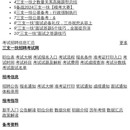
4
三支一扶之数量关系高频题型总结
5
备战2024三支一扶【模考大赛】
6
三支一扶公基备考：行政强制执行
7
三支一扶公基备考：​​​&
8
“三支一扶”面试必备礼仪，三步祝您从容上
9
“三支一扶”面试答题5个技巧，全面提升演
10
“三支一扶”面试之答题技巧
考试招聘信息汇总
更多
三支一扶招聘考试网
职位表
考试大纲
考试报名入口
考试流程
报名条件
准考证打印入口
考
试时间
考试科目
考试试题及解析
考试费用
考试成绩查询
考试分数线
考试面试名单
招考信息
招聘公告
报名通知
考试大纲
准考证打印
笔试通知
成绩通知
面试通知
体检录用
报考指导
新手入门
公告解读
职位分析
数据分析
职能介绍
历年考情
数据汇总
政策解读
备考资料