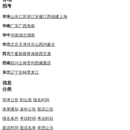
招考
华东
山东
江苏
浙江
安徽
江西
福建
上海
华南
广东
广西
海南
华中
河南
湖北
湖南
华北
北京
天津
河北
山西
内蒙古
西北
宁夏
新疆
青海
陕西
甘肃
西南
四川
云南
贵州
西藏
重庆
东北
辽宁
吉林
黑龙江
信息
分类
招考公告
职位表
报名时间
体测通知
递补公告
面试公告
报名条件
考试时间
考试科目
面试时间
面试名单
录用公示