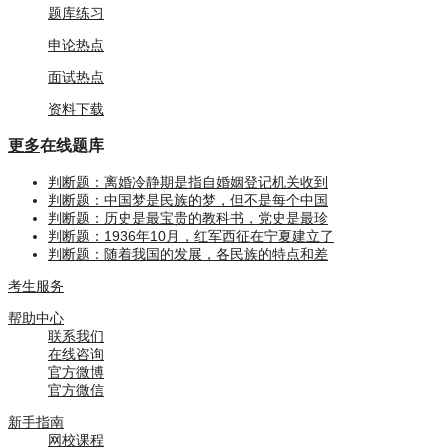
题库练习
申论热点
面试热点
资料下载
更多
在线题库
判断题：离婚冷静期是指自婚姻登记机关收到
判断题：中国梦是民族的梦，但不是每个中国
判断题：历史是最宝贵的教科书，党史是最珍
判断题：1936年10月，红军西征在宁夏建立了
判断题：随着我国的发展，各民族的特点和差
考生服务
帮助中心
联系我们
在线咨询
官方微博
官方微信
新手指南
网校课程