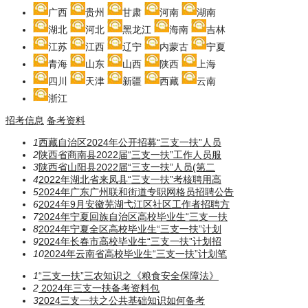
广西
贵州
甘肃
河南
湖南
湖北
河北
黑龙江
海南
吉林
江苏
江西
辽宁
内蒙古
宁夏
青海
山东
山西
陕西
上海
四川
天津
新疆
西藏
云南
浙江
招考信息
备考资料
1
西藏自治区2024年公开招募“三支一扶”人员
2
陕西省商南县2022届“三支一扶”工作人员服
3
陕西省山阳县2022届“三支一扶”人员(第二
4
2022年湖北省来凤县“三支一扶”考核聘用高
5
2024年广东广州联和街道专职网格员招聘公告
6
2024年9月安徽芜湖弋江区社区工作者招聘方
7
2024年宁夏回族自治区高校毕业生“三支一扶
8
2024年宁夏全区高校毕业生“三支一扶”计划
9
2024年长春市高校毕业生“三支一扶”计划招
10
2024年云南省高校毕业生“三支一扶”计划笔
1
“三支一扶”三农知识之《粮食安全保障法》
2
2024年三支一扶备考资料包
3
2024三支一扶之公共基础知识如何备考