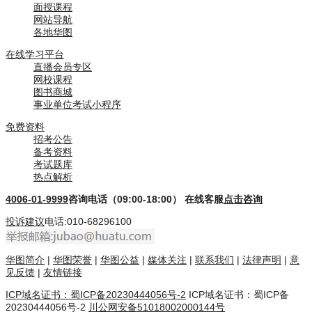
面授课程
网站导航
各地华图
在线学习平台
直播会员专区
网校课程
图书商城
事业单位考试小程序
免费资料
招考公告
备考资料
考试题库
热点解析
4006-01-9999
咨询电话（09:00-18:00）
在线客服
点击咨询
投诉建议
电话:010-68296100
华图简介
|
华图荣誉
|
华图公益
|
媒体关注
|
联系我们
|
法律声明
|
意
见反馈
|
友情链接
ICP域名证书：蜀ICP备20230444056号-2
ICP域名证书：蜀ICP备
20230444056号-2
川公网安备51018002000144号