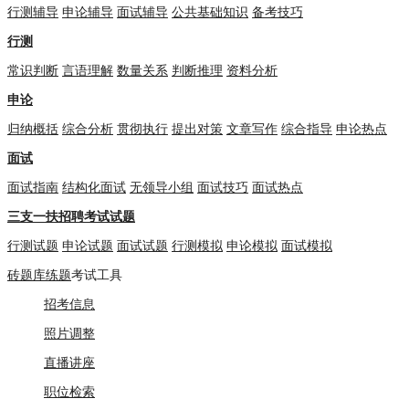
行测辅导
申论辅导
面试辅导
公共基础知识
备考技巧
行测
常识判断
言语理解
数量关系
判断推理
资料分析
申论
归纳概括
综合分析
贯彻执行
提出对策
文章写作
综合指导
申论热点
面试
面试指南
结构化面试
无领导小组
面试技巧
面试热点
三支一扶招聘考试试题
行测试题
申论试题
面试试题
行测模拟
申论模拟
面试模拟
砖题库练题
考试工具
招考信息
照片调整
直播讲座
职位检索