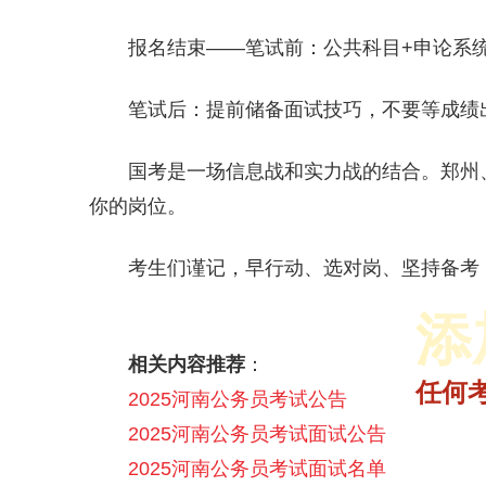
报名结束——笔试前：公共科目+申论系
笔试后：提前储备面试技巧，不要等成绩
国考是一场信息战和实力战的结合。郑州
你的岗位。
考生们谨记，早行动、选对岗、坚持备考
添
相关内容推荐
：
2025省面多师领学理论决胜课
2025年省联考成绩入口|查询时间汇总
2025年各省公务员1元面试礼包
2026省考笔试悦享伴学班【含图书】
任何
2025河南公务员考试公告
2025河南公务员考试面试公告
2025河南公务员考试面试名单