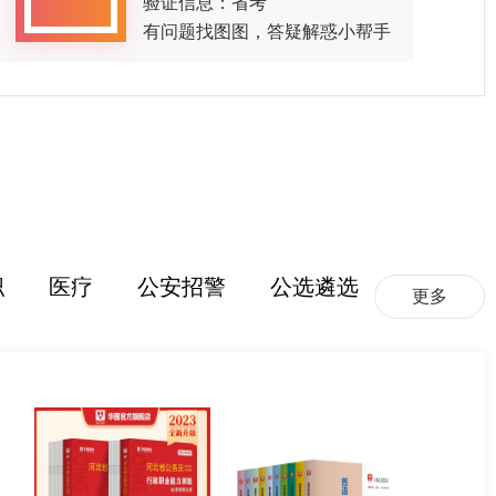
验证信息：省考
有问题找图图，答疑解惑小帮手
职
医疗
公安招警
公选遴选
更多