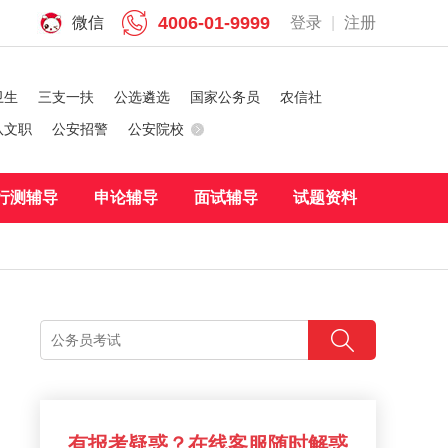
4006-01-9999
微信
登录
|
注册
卫生
三支一扶
公选遴选
国家公务员
农信社
队文职
公安招警
公安院校
行测辅导
申论辅导
面试辅导
试题资料
有报考疑惑？在线客服随时解惑