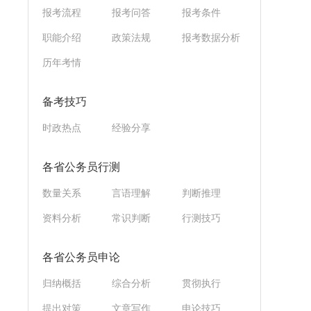
报考流程
报考问答
报考条件
职能介绍
政策法规
报考数据分析
历年考情
备考技巧
时政热点
经验分享
各省公务员行测
数量关系
言语理解
判断推理
资料分析
常识判断
行测技巧
各省公务员申论
归纳概括
综合分析
贯彻执行
提出对策
文章写作
申论技巧