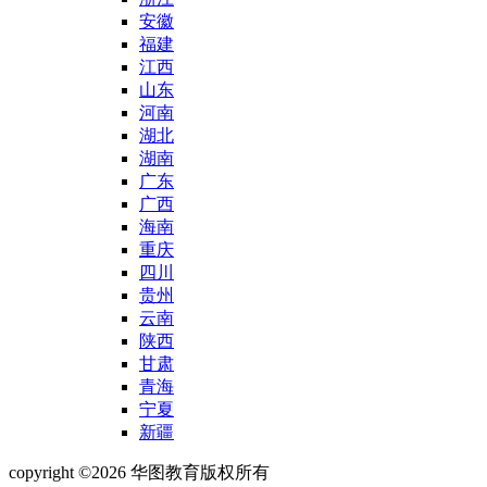
安徽
福建
江西
山东
河南
湖北
湖南
广东
广西
海南
重庆
四川
贵州
云南
陕西
甘肃
青海
宁夏
新疆
copyright ©2026 华图教育版权所有