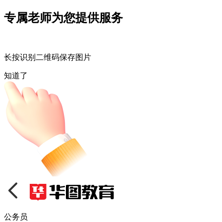
专属老师为您提供服务
长按识别二维码保存图片
知道了
公务员