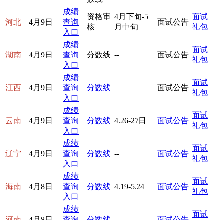
成绩
资格审
4月下旬-5
面试
河北
4月9日
查询
面试公告
核
月中旬
礼包
入口
成绩
面试
湖南
4月9日
查询
分数线
--
面试公告
礼包
入口
成绩
面试
江西
4月9日
查询
分数线
面试公告
礼包
入口
成绩
面试
云南
4月9日
查询
分数线
4.26-27日
面试公告
礼包
入口
成绩
面试
辽宁
4月9日
查询
分数线
--
面试公告
礼包
入口
成绩
面试
海南
4月8日
查询
分数线
4.19-5.24
面试公告
礼包
入口
成绩
面试
河南
4月8日
查询
分数线
面试公告