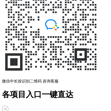
微信中长按识别二维码 咨询客服
各项目入口一键直达