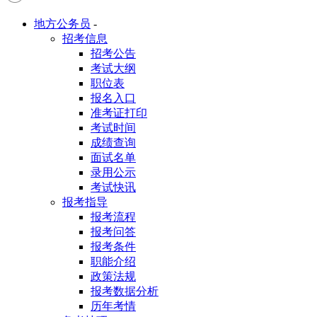
地方公务员
-
招考信息
招考公告
考试大纲
职位表
报名入口
准考证打印
考试时间
成绩查询
面试名单
录用公示
考试快讯
报考指导
报考流程
报考问答
报考条件
职能介绍
政策法规
报考数据分析
历年考情