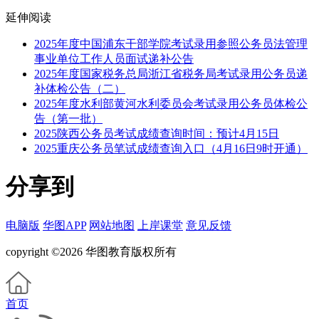
延伸阅读
2025年度中国浦东干部学院考试录用参照公务员法管理
事业单位工作人员面试递补公告
2025年度国家税务总局浙江省税务局考试录用公务员递
补体检公告（二）
2025年度水利部黄河水利委员会考试录用公务员体检公
告（第一批）
2025陕西公务员考试成绩查询时间：预计4月15日
2025重庆公务员笔试成绩查询入口（4月16日9时开通）
分享到
电脑版
华图APP
网站地图
上岸课堂
意见反馈
copyright ©2026 华图教育版权所有
首页