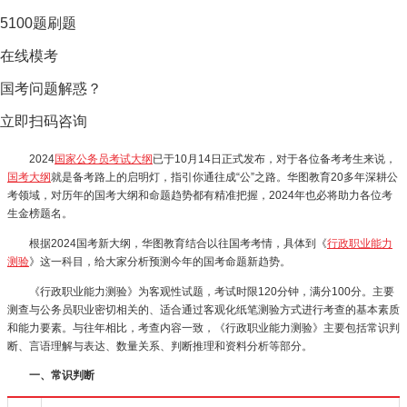
5100题刷题
在线模考
国考问题解惑？
立即扫码咨询
2024
国家公务员考试大纲
已于10月14日正式发布，对于各位备考考生来说，
国考大纲
就是备考路上的启明灯，指引你通往成“公”之路。华图教育20多年深耕公
考领域，对历年的国考大纲和命题趋势都有精准把握，2024年也必将助力各位考
生金榜题名。
根据2024国考新大纲，华图教育结合以往国考考情，具体到《
行政职业能力
测验
》这一科目，给大家分析预测今年的国考命题新趋势。
《行政职业能力测验》为客观性试题，考试时限120分钟，满分100分。主要
测查与公务员职业密切相关的、适合通过客观化纸笔测验方式进行考查的基本素质
和能力要素。与往年相比，考查内容一致，《行政职业能力测验》主要包括常识判
断、言语理解与表达、数量关系、判断推理和资料分析等部分。
一、常识判断