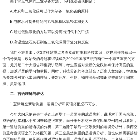
关于常见气体的工业制备方法，下列说法错误的是：
A.木炭和二氧化碳可以作为制备一氧化碳的原料
B.电解水时制备得到的氢气体积比氧气体积更大
C.通过低温液化的方法可以分离出沼气中的甲烷
D.高温煅烧石灰石制备二氧化碳属于复分解反应
我们不难看出，这3道样题重点考查党政时事和科技常识，这也同样释放出一
个信号就是，政治类的考题将继续成为2024年国考常识判断中一个非常重要的方
面，尤其是二十大报告和重要讲话等，考生应当对最新的党政热点保持高度的重
视，加以详尽的学习和掌握。同时，科技常识的考查结合了历史人文知识，学生备
考要加强对文化常识的理解，并对化学、生物、物理等基础知识能够做到牢固掌
握、灵活运用。
二、言语理解与表达
1.逻辑填空新增例题，语境分析和词语搭配必不可少。
今年大纲示例在去年基础上新增了一道两空的成语辨析，说明对于国考来说，
成语的积累相比于实词来说也很重要。而仔细分析这三道逻辑填空例题可以看出，
第一道题侧重的是语境的分析，第二题除了最后一空涉及到的语境分析外，前两空
侧重考查词语之间的搭配问题，第三空虽然侧重的是语境分析，但也依然需要辨析
成语间的异同。可见要想做对逻辑填空题，语境分析和词语辨析，二者缺一不可。