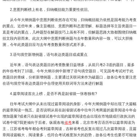
2.意图判断榜上有名，归纳概括能力重要性依旧。
从今年大纲例题中意图判断依然存在可知，归纳概括能力依然是国考能力考查
的重点。近些年来，像主旨概括、意图判断和态度理解、标题选择等主旨类题目一
直是考试的重点，几种题型在解题技巧上虽有不同，但解题思路大致都围绕归纳概
括文段内容而来。此次大纲中意图判断例题与去年数量和内容一致，可以大胆推
测，今年此类题目应与去年考查数量和形式差不多。
3.语句填空新增例题，语句表达类题目或成重点
近年来，语句表达类题目的考查数量日益增多，从前只考2-3道的题目，最多
的年份考到了10题。今年大纲示例中新增了语句填空题目，可见国考考试对于此
类题目的青睐，分析新增例题，主要通过关联词来作为破题口，故各位考生要注意
在语句填空等表达类题目中合理使用关联词等方法来进行解题
4.篇章阅读首次上榜，是否不再是副省级一张卷独有?
往年考试大纲中从未出现过篇章阅读的身影，今年大纲例题中却出现了大篇幅
的篇章阅读一拖五。是否说明从前在副省级试卷中往年只考两篇的篇章阅读今年会
增加题量?或者只在副省级试卷中出现的篇章阅读也会出现在市地级或行政执法的
试卷中呢?我更倾向于后者。纵观各地
省考
来看，北京市考言语历年以篇章阅读为
主，江苏省考每年都会考到篇章阅读，吉林省考也反复出现过几次篇章阅读，且篇
章阅读篇幅大，阅读量多，也符合考试难度加大的趋势，故各位考生也要尽可能做