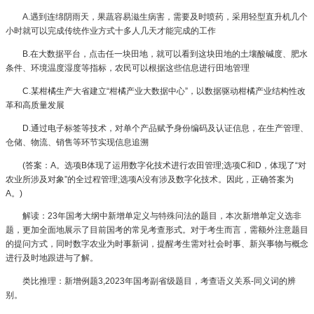
A.遇到连绵阴雨天，果蔬容易滋生病害，需要及时喷药，采用轻型直升机几个
小时就可以完成传统作业方式十多人几天才能完成的工作
B.在大数据平台，点击任一块田地，就可以看到这块田地的土壤酸碱度、肥水
条件、环境温度湿度等指标，农民可以根据这些信息进行田地管理
C.某柑橘生产大省建立“柑橘产业大数据中心”，以数据驱动柑橘产业结构性改
革和高质量发展
D.通过电子标签等技术，对单个产品赋予身份编码及认证信息，在生产管理、
仓储、物流、销售等环节实现信息追溯
(答案：A。选项B体现了运用数字化技术进行农田管理;选项C和D，体现了“对
农业所涉及对象”的全过程管理;选项A没有涉及数字化技术。因此，正确答案为
A。)
解读：23年国考大纲中新增单定义与特殊问法的题目，本次新增单定义选非
题，更加全面地展示了目前国考的常见考查形式。对于考生而言，需额外注意题目
的提问方式，同时数字农业为时事新词，提醒考生需对社会时事、新兴事物与概念
进行及时地跟进与了解。
类比推理：新增例题3,2023年国考副省级题目，考查语义关系-同义词的辨
别。