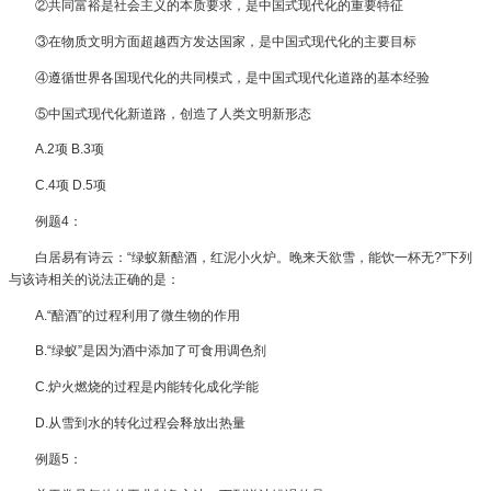
②共同富裕是社会主义的本质要求，是中国式现代化的重要特征
③在物质文明方面超越西方发达国家，是中国式现代化的主要目标
④遵循世界各国现代化的共同模式，是中国式现代化道路的基本经验
⑤中国式现代化新道路，创造了人类文明新形态
A.2项 B.3项
C.4项 D.5项
例题4：
白居易有诗云：“绿蚁新醅酒，红泥小火炉。晚来天欲雪，能饮一杯无?”下列
与该诗相关的说法正确的是：
A.“醅酒”的过程利用了微生物的作用
B.“绿蚁”是因为酒中添加了可食用调色剂
C.炉火燃烧的过程是内能转化成化学能
D.从雪到水的转化过程会释放出热量
例题5：