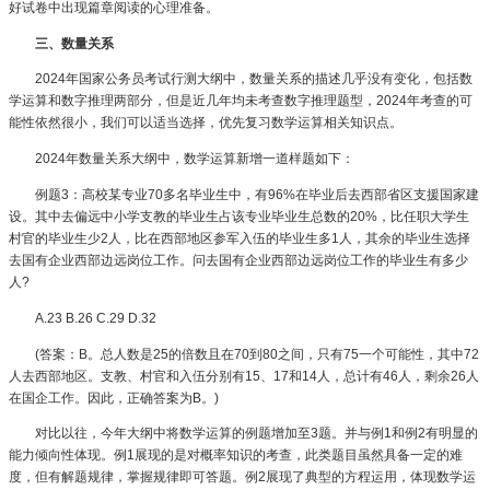
好试卷中出现篇章阅读的心理准备。
三、数量关系
2024年国家公务员考试行测大纲中，数量关系的描述几乎没有变化，包括数
学运算和数字推理两部分，但是近几年均未考查数字推理题型，2024年考查的可
能性依然很小，我们可以适当选择，优先复习数学运算相关知识点。
2024年数量关系大纲中，数学运算新增一道样题如下：
例题3：高校某专业70多名毕业生中，有96%在毕业后去西部省区支援国家建
设。其中去偏远中小学支教的毕业生占该专业毕业生总数的20%，比任职大学生
村官的毕业生少2人，比在西部地区参军入伍的毕业生多1人，其余的毕业生选择
去国有企业西部边远岗位工作。问去国有企业西部边远岗位工作的毕业生有多少
人?
A.23 B.26 C.29 D.32
(答案：B。总人数是25的倍数且在70到80之间，只有75一个可能性，其中72
人去西部地区。支教、村官和入伍分别有15、17和14人，总计有46人，剩余26人
在国企工作。因此，正确答案为B。)
对比以往，今年大纲中将数学运算的例题增加至3题。并与例1和例2有明显的
能力倾向性体现。例1展现的是对概率知识的考查，此类题目虽然具备一定的难
度，但有解题规律，掌握规律即可答题。例2展现了典型的方程运用，体现数学运