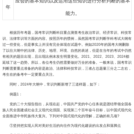
应会的基本知识以及运用这些知识进行分析判断的基本
年
能力。
根据历年考题，国考常识判断科目重点测查考生政治常识、经济常识、科技常
识、法律常识等方面的内容。按照历年的惯例，虽然国考常识判断学科考试大纲有
过一些变化，但是事实上并没有完全体现在试题中。例如2020年的国考大纲删除
了以往大纲中的法律、历史、地理、环境、自然的表述，但是在当年的考试中仍然
有相关的题目出现，且出现比例未发生明显变化。2021、2022、2023、2024都
延续了这一趋势。所以，各位考生仍然需要做好万全的准备。一般来说，国考常识
判断需要重点准备的内容是政治、法律和科技常识，三者占总题量三分之二左右，
考生在的备考中一定要重点关注。
同时，2024年大纲中，常识判断新增了三道样题，如下：
例题1：
党的二十大报告指出，从现在起，中国共产党的中心任务就是团结带领全国各
族人民全面建成社会主义现代化强国、实现第二个百年奋斗目标，以中国式现代化
全面推进中华民族伟大复兴。下列对中国式现代化的理解，正确的有几项?
①坚持把实现人民对美好生活的向往作为现代化建设的出发点和落脚点