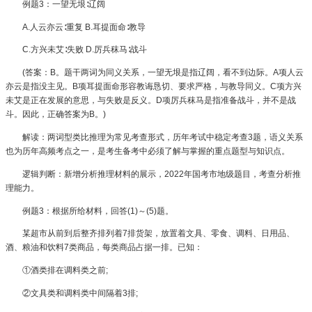
例题3：一望无垠∶辽阔
A.人云亦云∶重复 B.耳提面命∶教导
C.方兴未艾∶失败 D.厉兵秣马∶战斗
(答案：B。题干两词为同义关系，一望无垠是指辽阔，看不到边际。A项人云
亦云是指没主见。B项耳提面命形容教诲恳切、要求严格，与教导同义。C项方兴
未艾是正在发展的意思，与失败是反义。D项厉兵秣马是指准备战斗，并不是战
斗。因此，正确答案为B。)
解读：两词型类比推理为常见考查形式，历年考试中稳定考查3题，语义关系
也为历年高频考点之一，是考生备考中必须了解与掌握的重点题型与知识点。
逻辑判断：新增分析推理材料的展示，2022年国考市地级题目，考查分析推
理能力。
例题3：根据所给材料，回答(1)～(5)题。
某超市从前到后整齐排列着7排货架，放置着文具、零食、调料、日用品、
酒、粮油和饮料7类商品，每类商品占据一排。已知：
①酒类排在调料类之前;
②文具类和调料类中间隔着3排;