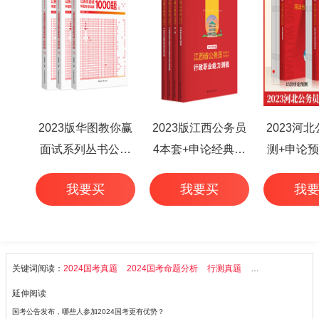
2023版华图教你赢
2023版江西公务员
2023河
面试系列丛书公务
4本套+申论经典范
测+申论预
员面试华图专家详
文50篇+行测高频考
本
我要买
我要买
我
解1000题（3本
点 6本
套）
关键词阅读：
2024国考真题
2024国考命题分析
行测真题
2024国考公告解
延伸阅读
国考公告发布，哪些人参加2024国考更有优势？