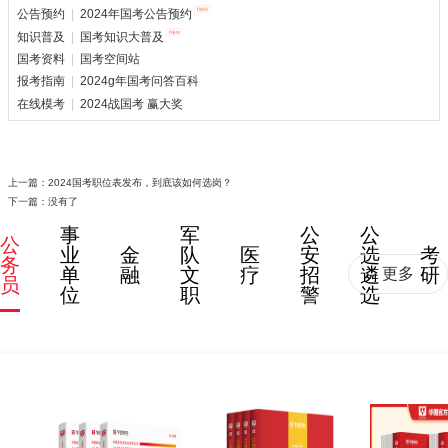
公告预约
|
2024年国考公告预约
知识普及
|
国考知识大普及
国考资料
|
国考空间站
报考指南
|
2024g年国考问答百科
在线模考
|
2024战国考 赢大奖
上一篇：
2024国考职位表发布，到底该如何选岗？
下一篇：没有了
事
军
公
公
公
业
金
队
医
安
选
考
务
单
融
文
疗
招
遴
研
更多
员
位
职
警
选