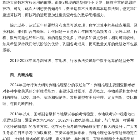
算绝大多数对方程运用的偏重。而例3展现的题型特征不明显，解答注重的是思维
技巧。可见，此次大纲想要告知考生，数量运算不只考查基本运算法则，也更加注
重运算技巧，而技巧的运用更加注重测查考生的数学思维能力。
除此以外，从近五年的题型分布表里可以发现，数学运算中的基础应用题、经
济利润、排列组合与概率、几何问题一直是近几年国考的高频考点，另外工程、行
程、数列问题也经常出现。有的题型变化多，或者多知识点杂糅，相对可能较难。
如果希望保持我们笔试阶段的优势，巩固备考成果，提高数量关系的做题效率也很
重要。
2019-2023年国考副省级、市地级、行政执法类试卷中数学运算的题型分布
四、判断推理
2024年国考行测大纲对判断推理部分的表述如下：判断推理主要测查报考者
对各种事物关系的分析推理能力，主要涉及对图形、语词概念、事物关系和文字材
料的理解、比较、组合、演绎和归纳等。常用题型有图形推理、定义判断、类比推
理、逻辑判断四种。
2018年以来，国考副省级和市地级试卷的考情稳定，市地级考试中稳定地出
现逻辑题组，通常称之为“1拖5”，2022年行政执法卷出现后，与市地级一样采用
了这种逻辑题组的考查方式。这在公务员考试中的确难度有了很大的提升，广大考
生务必在日常学习中加以重视。三类试卷整体来看，判断推理总体考查题量稳定在
40题，大纲中所述的图形推理、定义判断、类比推理、逻辑判断四个大类题型稳