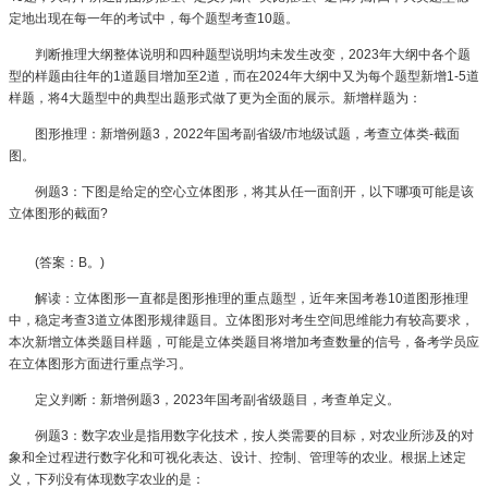
定地出现在每一年的考试中，每个题型考查10题。
判断推理大纲整体说明和四种题型说明均未发生改变，2023年大纲中各个题
型的样题由往年的1道题目增加至2道，而在2024年大纲中又为每个题型新增1-5道
样题，将4大题型中的典型出题形式做了更为全面的展示。新增样题为：
图形推理：新增例题3，2022年国考副省级/市地级试题，考查立体类-截面
图。
例题3：下图是给定的空心立体图形，将其从任一面剖开，以下哪项可能是该
立体图形的截面?
(答案：B。)
解读：立体图形一直都是图形推理的重点题型，近年来国考卷10道图形推理
中，稳定考查3道立体图形规律题目。立体图形对考生空间思维能力有较高要求，
本次新增立体类题目样题，可能是立体类题目将增加考查数量的信号，备考学员应
在立体图形方面进行重点学习。
定义判断：新增例题3，2023年国考副省级题目，考查单定义。
例题3：数字农业是指用数字化技术，按人类需要的目标，对农业所涉及的对
象和全过程进行数字化和可视化表达、设计、控制、管理等的农业。根据上述定
义，下列没有体现数字农业的是：