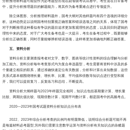
分析推理材料题可能会作为必考题型出现在副省级考试试卷中。考生需在日常备考
中，提升分析推理题目的解题能力，将其作为备考重难点进行专项提升。
除立体图形、分析推理材料题外，国考大纲对其他样题均有四个选项的详细分
析。这种趋势足以说明国考特别重视正确答案和错误选项之间的关系，体现了国考
对于判断推理这种看似有争议的题目追求更加客观理性的态度，以及回归到逻辑的
理性中来的态度。对于广大考生备考也是一大提示，考生在备考过程中，既要能够
分析出正确答案，同时尽量能够辨析错误选项，这样将更加准确地判断正确答案。
五、资料分析
资料分析主要测查报考者对文字、数字、图表等统计性资料的综合理解与分析
加工能力。资料分析每年考查形式均为复合单选题型，考生需要将资料中涉及的多
个量建立相应的联系，通过准确快速定位有关数据，分析和计算出未知数据，这些
关系式基本都围绕增长量、增长率、比重、平均值和倍数等知识点进行变型和展
开，我们可以提前复习，反复练习和总结，不断提高。
资料分析大纲样题与2023年样题完全相同，知识点包括基期量计算、增长量
比较、两期比值比较、现期倍数计算，现期平均数计算，都是国考中的高频考点。
2020—2023年国考试题资料分析知识点分布表
2022、2023年综合分析考查的比例均有明显降低，说明综合分析题可能不再
是每篇材料必考题型;另外我们需要注意数学运算与资料分析有关知识点的杂糅题