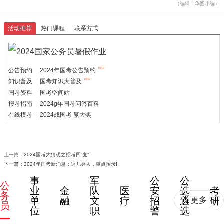
（编辑：华图小编）
活动推荐
热门课程
联系方式
公告预约
|
2024年国考公告预约
知识普及
|
国考知识大普及
国考资料
|
国考空间站
报考指南
|
2024g年国考问答百科
在线模考
|
2024战国考 赢大奖
上一篇：
2024国考大猜想之招考四“变”
下一篇：
2024年国考新消息：这几类人，重点招录!
事
军
公
公
公
业
金
队
医
安
选
考
务
单
融
文
疗
招
遴
研
更多
员
位
职
警
选