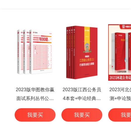
2023版华图教你赢
2023版江西公务员
2023河
面试系列丛书公务
4本套+申论经典范
测+申论预
员面试华图专家详
文50篇+行测高频考
本
我要买
我要买
我
解1000题（3本
点 6本
套）