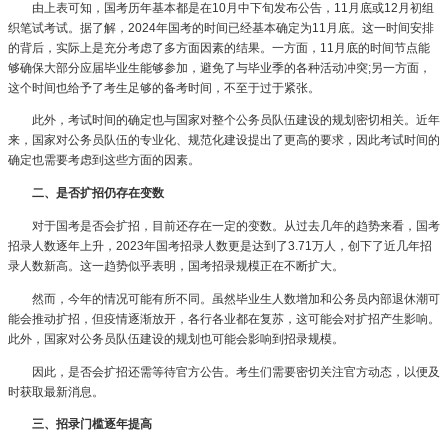
由上表可知，国考历年基本都是在10月中下旬发布公告，11月底或12月初组
织笔试考试。据了解，2024年国考的时间已经基本确定为11月底。这一时间安排
的背后，实际上是充分考虑了多方面因素的结果。一方面，11月底的时间节点能
够确保大部分应届毕业生能够参加，避免了与毕业季的各种活动冲突;另一方面，
这个时间也给予了考生足够的备考时间，不至于过于紧张。
此外，考试时间的确定也与国家对整个公务员队伍建设的规划密切相关。近年
来，国家对公务员队伍的专业化、规范化建设提出了更高的要求，因此考试时间的
确定也需要考虑到这些方面的因素。
二、是否扩招仍存在变数
对于国考是否会扩招，目前还存在一定的变数。从过去几年的趋势来看，国考
招录人数逐年上升，2023年国考招录人数更是达到了3.71万人，创下了近几年招
录人数新高。这一趋势似乎表明，国考招录规模正在不断扩大。
然而，今年的情况可能有所不同。虽然毕业生人数增加和公务员内部退休潮可
能会推动扩招，但疫情逐渐放开，各行各业都在复苏，这可能会对扩招产生影响。
此外，国家对公务员队伍建设的规划也可能会影响到招录规模。
因此，是否会扩招还需等待官方公告。考生们需要密切关注官方动态，以便及
时获取最新消息。
三、招录门槛逐年提高