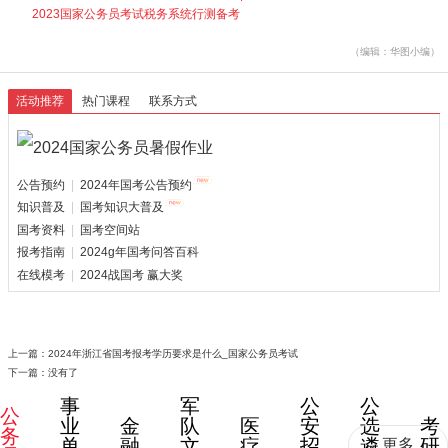
2023国家公务员考试税务系统行测备考
（编辑：华图小编）
活动推荐
热门课程
联系方式
公告预约
|
2024年国考公告预约
知识普及
|
国考知识大普及
国考资料
|
国考空间站
报考指南
|
2024g年国考问答百科
在线模考
|
2024战国考 赢大奖
上一篇：
2024年浙江省国考报考学历要求是什么_国家公务员考试
下一篇：没有了
事
军
公
公
公
业
金
队
医
安
选
考
务
单
融
文
疗
招
遴
研
更多