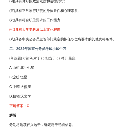
(四)具有良好的政治素质和道德品行;
(五)具有正常履行职责的身体条件和心理素质;
(六)具有符合职位要求的工作能力;
(七)具有大学专科及以上文化程度;
(八)具备中央公务员主管部门规定的拟任职位所要求的其他资格条件。
二、2024年国家公务员考试小试牛刀
(单选题)何首乌 对于 ( ) 相当于 ( ) 对于 星座
A.山药;北斗七星
B.淀粉;恒星
C.中药;大熊座
D.植物;天文学
正确答案：C
解析
分别将选项代入题干，确定题干逻辑信息。