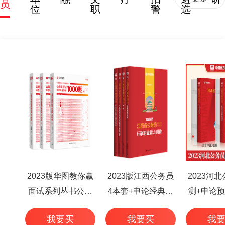
员
位
职
警
选
2023版华图教你赢
2023版江西公务员
2023河
面试系列丛书公务
4本套+申论经典范
测+申论预
员面试华图专家详
文50篇+行测高频考
本
我要买
我要买
我
解1000题（3本
点 6本