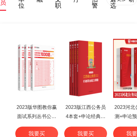
员
位
职
警
选
2023版华图教你赢
2023版江西公务员
2023河
面试系列丛书公务
4本套+申论经典范
测+申论预
员面试华图专家详
文50篇+行测高频考
本
我要买
我要买
我
解1000题（3本
点 6本