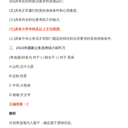
(四)具有良好的政治素质和道德品行;
(五)具有正常履行职责的身体条件和心理素质;
(六)具有符合职位要求的工作能力;
(七)具有大学专科及以上文化程度;
(八)具备中央公务员主管部门规定的拟任职位所要求的其他资格条件。
二、2024年国家公务员考试小试牛刀
(单选题)何首乌 对于 ( ) 相当于 ( ) 对于 星座
A.山药;北斗七星
B.淀粉;恒星
C.中药;大熊座
D.植物;天文学
正确答案：C
解析
分别将选项代入题干，确定题干逻辑信息。