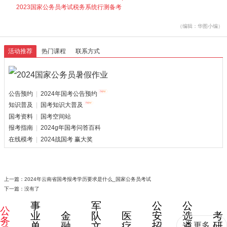
2023国家公务员考试税务系统行测备考
（编辑：华图小编）
活动推荐
热门课程
联系方式
公告预约
|
2024年国考公告预约
知识普及
|
国考知识大普及
国考资料
|
国考空间站
报考指南
|
2024g年国考问答百科
在线模考
|
2024战国考 赢大奖
上一篇：
2024年云南省国考报考学历要求是什么_国家公务员考试
下一篇：没有了
事
军
公
公
公
业
金
队
医
安
选
考
务
单
融
文
疗
招
遴
研
更多