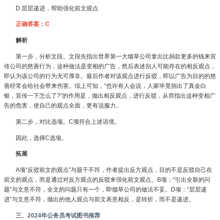
D.层层递进，帮助强化前文观点
正确答案：C
解析
第一步，分析文段。文段先指出世界第一大烟草公司拿出比捐款更多的钱来宣
传公司的慈善行为，这种做法是变相的广告，然后表述别人可能存在的相反观点，
即认为该公司的行为无可厚非。最后作者对该观点进行反驳，即以广告为目的的慈
善经常会给社会带来伤害。综上可知，“也许有人会说，人家毕竟捐出了真金白
银，宣传一下怎么了?”的作用是，抛出相反观点，进行反驳，从而指出这种变相广
告的危害，使自己的观点全面，更有说服力。
第二步，对比选项。C项符合上述语境。
因此，选择C选项。
拓展
A项“反驳前文的观点”与题干不符，作者提出反方观点，目的不是反驳自己在
前文的观点，而是通过对反方观点的反驳来强化前文观点。B项：“引出全新的问
题”与文意不符，全文的问题只有一个，即烟草公司的做法不妥。D项：“层层递
进”与文意不符，抛出的他人观点与前文表意相反，是转折，而不是递进。
三、2024年公务员考试图书推荐