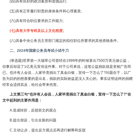
(四)具有良好的政治素质和道德品行;
(五)具有正常履行职责的身体条件和心理素质;
(六)具有符合职位要求的工作能力;
(七)具有大学专科及以上文化程度;
(八)具备中央公务员主管部门规定的拟任职位所要求的其他资格条件。
二、2024年国家公务员考试小试牛刀
(单选题)世界第一大烟草公司曾经在1999年的时候拿出7500万美元做公益，
但事后却花了1亿美元宣传这件事。对于公司来说，这笔公益捐款就是变相广告而
已。也许有人会说，人家毕竟捐出了真金白银，宣传一下怎么了?问题在于，以广
告为目的的慈善要的是出名，捐款的实际效益是没人关心的。事实证明这样的捐赠
经常会适得其反，给社会带来伤害。
上文第三句“也许有人会说，人家毕竟捐出了真金白银，宣传一下怎么了?”在
文中起到的主要作用是：
A.造成转折，反驳前文的观点
B.提出假设，引出全新的问题
C.主动让步，提出反方观点后再进行解释和反驳