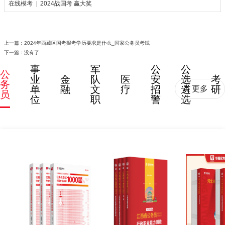
在线模考
|
2024战国考 赢大奖
上一篇：
2024年西藏区国考报考学历要求是什么_国家公务员考试
下一篇：没有了
事
军
公
公
公
业
金
队
医
安
选
考
务
单
融
文
疗
招
遴
研
更多
员
位
职
警
选