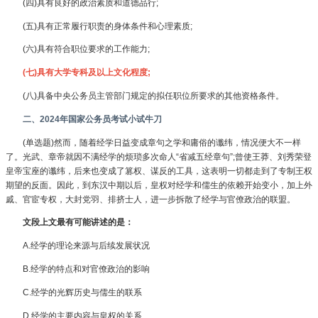
(四)具有良好的政治素质和道德品行;
(五)具有正常履行职责的身体条件和心理素质;
(六)具有符合职位要求的工作能力;
(七)具有大学专科及以上文化程度;
(八)具备中央公务员主管部门规定的拟任职位所要求的其他资格条件。
二、2024年国家公务员考试小试牛刀
(单选题)然而，随着经学日益变成章句之学和庸俗的谶纬，情况便大不一样
了。光武、章帝就因不满经学的烦琐多次命人“省减五经章句”;曾使王莽、刘秀荣登
皇帝宝座的谶纬，后来也变成了篡权、谋反的工具，这表明一切都走到了专制王权
期望的反面。因此，到东汉中期以后，皇权对经学和儒生的依赖开始变小，加上外
戚、官宦专权，大封党羽、排挤士人，进一步拆散了经学与官僚政治的联盟。
文段上文最有可能讲述的是：
A.经学的理论来源与后续发展状况
B.经学的特点和对官僚政治的影响
C.经学的光辉历史与儒生的联系
D.经学的主要内容与皇权的关系