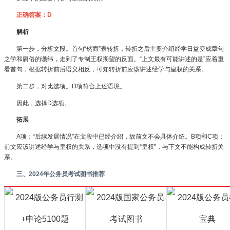
正确答案：D
解析
第一步，分析文段。首句“然而”表转折，转折之后主要介绍经学日益变成章句
之学和庸俗的谶纬，走到了专制王权期望的反面。“上文最有可能讲述的是”应着重
看首句，根据转折前后语义相反，可知转折前应该讲述经学与皇权的关系。
第二步，对比选项。D项符合上述语境。
因此，选择D选项。
拓展
A项：“后续发展情况”在文段中已经介绍，故前文不会具体介绍。B项和C项：
前文应该讲述经学与皇权的关系，选项中没有提到“皇权”，与下文不能构成转折关
系。
三、2024年公务员考试图书推荐