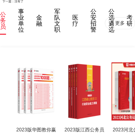
下一篇：没有了
事
军
公
公
公
业
金
队
医
安
选
考
务
单
融
文
疗
招
遴
研
更多
员
位
职
警
选
2023版华图教你赢
2023版江西公务员
2023河