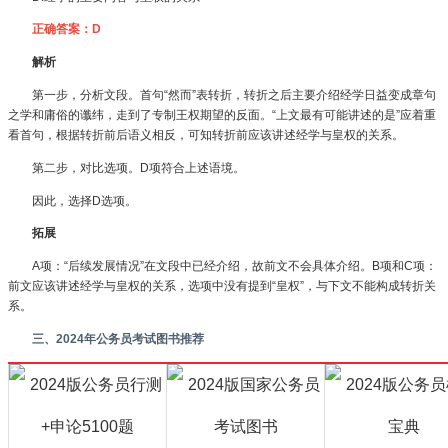
正确答案：D
解析
第一步，分析文段。首句“然而”表转折，转折之后主要介绍经学日益变成章句
之学和庸俗的谶纬，走到了专制王权期望的反面。“上文最有可能讲述的是”应着重
看首句，根据转折前后语义相反，可知转折前应该讲述经学与皇权的关系。
第二步，对比选项。D项符合上述语境。
因此，选择D选项。
拓展
A项：“后续发展情况”在文段中已经介绍，故前文不会具体介绍。B项和C项：
前文应该讲述经学与皇权的关系，选项中没有提到“皇权”，与下文不能构成转折关
系。
三、2024年公务员考试图书推荐