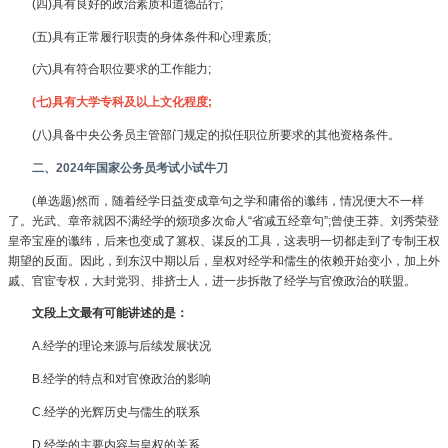
(四)具有良好的政治素质和道德品行;
(五)具有正常履行职责的身体条件和心理素质;
(六)具有符合职位要求的工作能力;
(七)具有大学专科及以上文化程度;
(八)具备中央公务员主管部门规定的拟任职位所要求的其他资格条件。
二、2024年国家公务员考试小试牛刀
(单选题)然而，随着经学日益变成章句之学和庸俗的谶纬，情况便大不一样
了。光武、章帝就因不满经学的烦琐多次命人“省减五经章句”;曾使王莽、刘秀荣登
皇帝宝座的谶纬，后来也变成了篡权、谋反的工具，这表明一切都走到了专制王权
期望的反面。因此，到东汉中期以后，皇权对经学和儒生的依赖开始变小，加上外
戚、官宦专权，大封党羽、排挤士人，进一步拆散了经学与官僚政治的联盟。
文段上文最有可能讲述的是：
A.经学的理论来源与后续发展状况
B.经学的特点和对官僚政治的影响
C.经学的光辉历史与儒生的联系
D.经学的主要内容与皇权的关系