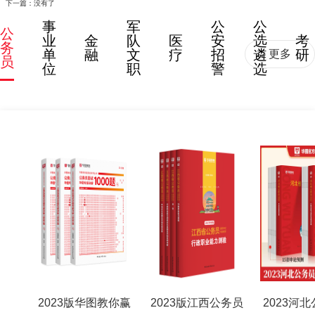
下一篇：没有了
事
军
公
公
公
业
金
队
医
安
选
考
务
单
融
文
疗
招
遴
研
更多
员
位
职
警
选
2023版华图教你赢
2023版江西公务员
2023河