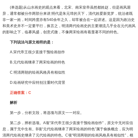
(单选题)从山水画史的观点来看，北宋、南宋皇帝虽然都姓赵，但是画风迥
异，通常都被分作两部分来讲;明代是朱元璋的天下，清代姓爱新觉罗，统治者既
非一家一姓，时间跨度亦有540余年之久，却常被合在一起讲述。这是因为政治史
和美术史并不一定要平行，换言之，明清两代绘画史的主要潮流几乎全在元代画风
的影响之下，临摹风盛，创意式微，不像两宋绘画有着显著不同的特色。
下列说法与原文相符的是：
A.宋代帝王很少直接干预绘画创作
B.元代绘画继承了两宋绘画的特色
C.明清两朝的绘画风格具有相似性
D.绘画研究中应特别注重时代背景
正确答案：C
解析
第一步，分析文段，将选项与原文一一对应。
第二步，辨析选项。A项“宋代帝王很少直接干预绘画创作”，原文中无对应信
息，属于无中生有。B项“元代绘画继承了两宋绘画的特色”属于偷换概念，应为明
清两代绘画史继承了元代绘画的特色。C项“明清两朝的绘画风格具有相似性”，根