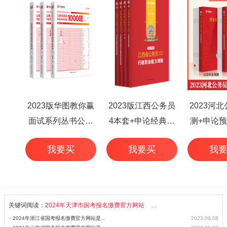
2023版华图教你赢
2023版江西公务员
2023河
面试系列丛书公务
4本套+申论经典范
测+申论预
员面试华图专家详
文50篇+行测高频考
本
我要买
我要买
我
解1000题（3本
点 6本
套）
关键词阅读：
2024年天津市国考报名缴费官方网站
2024年国考报名缴费官方网
2024年浙江省国考报名缴费官方网站是什么_国家公务员考试
2023.09.08