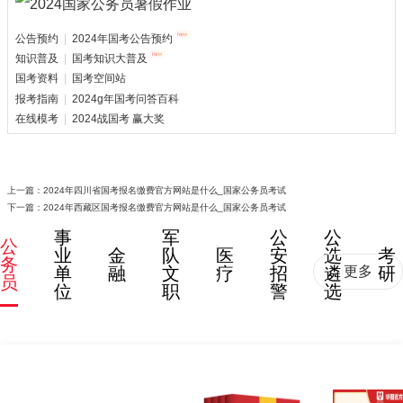
公告预约
|
2024年国考公告预约
知识普及
|
国考知识大普及
国考资料
|
国考空间站
报考指南
|
2024g年国考问答百科
在线模考
|
2024战国考 赢大奖
上一篇：
2024年四川省国考报名缴费官方网站是什么_国家公务员考试
下一篇：
2024年西藏区国考报名缴费官方网站是什么_国家公务员考试
事
军
公
公
公
业
金
队
医
安
选
考
务
单
融
文
疗
招
遴
研
更多
员
位
职
警
选