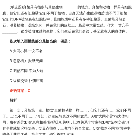
(单选题)真菌具有很多与其他生物_______的地方。真菌和动物一样具有细胞
膜，但它们还有细胞壁;它们不同于植物，自身无法产生能源物质;也不同于细菌，
它们的DNA被包裹在细胞核中，且细胞质中还具有多种细胞器。真菌能分解岩
石，滋养植物，凝结水珠，并在我们的皮肤上、肠道中大量繁殖。作为一群几乎
_______、很少被研究过的生物，它们生活在我们身边，甚至就在人的身体内。
依次填入画横线部分最恰当的一项是：
A.大同小异 一文不名
B.息息相关 默默无闻
C.截然不同 不为人知
D.纵横交错 扑朔迷离
正确答案：C
解析
第一步，分析第一空。根据“真菌和动物一样……，但它们还有……;它们不同
于……;也不同于……”可知，该空应想表达不同的意思。A项“大同小异”指大体相
同，略有差异;B项“息息相关”指呼吸相关联，比喻关系非常密切;D项“纵横交错”形
容事物或情况很复杂，交叉点很多，三者均不符合文意。C项“截然不同”指两种事
物毫无共同之处，符合文意。锁定答案C选项。