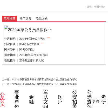
（编辑：华图小编）
活动推荐
热门课程
联系方式
公告预约
|
2024年国考公告预约
知识普及
|
国考知识大普及
国考资料
|
国考空间站
报考指南
|
2024g年国考问答百科
在线模考
|
2024战国考 赢大奖
上一篇：
2024年陕西省国考报名缴费官方网站是什么_国家公务员考试
下一篇：
2024年四川省国考报名缴费官方网站是什么_国家公务员考试
事
军
公
公
公
业
金
队
医
安
选
考
务
单
融
文
疗
招
遴
研
更多
员
位
职
警
选