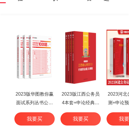
2023版华图教你赢
2023版江西公务员
2023河
面试系列丛书公务
4本套+申论经典范
测+申论预
员面试华图专家详
文50篇+行测高频考
本
我要买
我要买
我
解1000题（3本
点 6本
套）