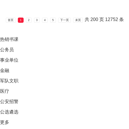
共
200
页
12752
条
首页
1
2
3
4
5
下一页
末页
热销
书课
公务员
事业单位
金融
军队文职
医疗
公安招警
公选遴选
更多