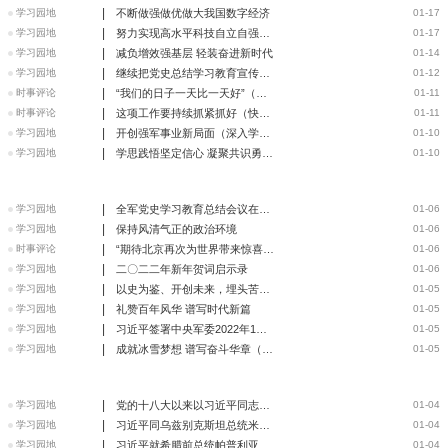
|
学习园地
不断做强做优做大我国数字经济
01-17
|
学习园地
努力实现高水平科技自立自强（总书记和我握过手）
01-17
|
学习园地
减负增效强基层 轻装奋进新时代
01-14
|
学习园地
继续把党史总结学习教育宣传引向深入 更好把握和运用党的百
01-12
|
时事评论
“我们的日子一天比一天好”（总书记和我握过手）
01-11
|
时事评论
这项工作要持续抓紧抓好（快评）
01-11
|
学习园地
开创强军事业新局面（深入学习贯彻党的十九届六中全会精神）
01-10
|
学习园地
学思践悟坚定信心 凝聚共识勇毅前行
01-10
|
学习园地
全军党史学习教育总结会议在京召开
01-06
|
学习园地
保持风清气正的政治环境
01-06
|
时事评论
“期待北京再次为世界带来惊喜”（相约北京冬奥）
01-06
|
学习园地
二〇二二年新年贺词启示录
01-06
|
学习园地
以史为鉴、开创未来，埋头苦干、勇毅前行
01-05
|
学习园地
礼赞百年风华 谱写时代新篇
01-05
|
学习园地
习近平签署中央军委2022年1号命令
01-05
|
学习园地
成就冰雪梦想 谱写奋斗华章（走向冬奥）
01-05
|
学习园地
党的十八大以来以习近平同志为核心的党中央激活中华文化的历
01-04
|
学习园地
习近平同乌兹别克斯坦总统米尔济约耶夫就中乌建交30周年互致
01-04
|
学习园地
习近平就希腊前总统帕普利亚斯逝世向希腊总统萨克拉罗普卢致
01-04