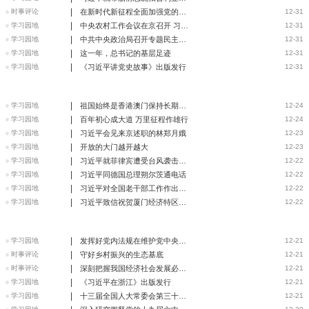
|
时事评论
在新时代新征程全面加强党的政治建设
12-31
|
学习园地
中央农村工作会议在京召开 习近平对做好“三农”工作作出重
12-31
|
学习园地
中共中央政治局召开专题民主生活会 习近平主持会议并发表重
12-31
|
学习园地
这一年，总书记的基层足迹
12-31
|
学习园地
《习近平讲党史故事》出版发行
12-31
|
学习园地
祖国始终是香港澳门保持长期繁荣稳定的坚强后盾
12-24
|
学习园地
百年初心成大道 万里征程作雄行
12-24
|
学习园地
习近平会见来京述职的林郑月娥
12-23
|
学习园地
开放的大门越开越大
12-23
|
学习园地
习近平就菲律宾遭受台风袭击向菲律宾总统杜特尔特致慰问电
12-22
|
学习园地
习近平同德国总理朔尔茨通电话
12-22
|
学习园地
习近平对全国老干部工作作出重要指示强调
12-22
|
学习园地
习近平致信祝贺厦门经济特区建设40周年
12-22
|
学习园地
发挥好党内法规在维护党中央集中统一领导
12-21
|
时事评论
守好乡村振兴的生态基底
12-21
|
时事评论
深刻把握我国经济社会发展必须遵循的原则（人民要论）
12-21
|
学习园地
《习近平在浙江》出版发行
12-21
|
学习园地
十三届全国人大常委会第三十二次会议在京举行
12-21