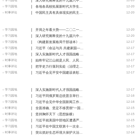
|
学习园地
深入研究阐释党的十九届六中全会精神——“学习贯彻党的十九
12-20
|
学习园地
各地各高校拓展新时代大学生思政教育的有效途径 种好责任田
12-20
|
时事评论
中国民主具有具体现实的民主实践（人民观点）
12-20
|
学习园地
开局之年看大势——二〇二一中国经济社会发展述评
12-20
|
学习园地
深入研究阐释党的十九届六中全会精神（信息快递）
12-20
|
学习园地
《构建新发展格局干部读本》出版发行
12-17
|
学习园地
习近平《命运与共 共建家园——在中国—东盟建立对话关系30
12-17
|
学习园地
深入实施新时代人才强国战略 加快建设世界重要人才中心和创
12-17
|
时事评论
始终牢记江山就是人民、人民就是江山（深入学习贯彻党的十九
12-17
|
时事评论
把学史力行落到实处（治理之道）
12-17
|
学习园地
习近平会见平安中国建设表彰大会代表
12-17
|
学习园地
深入实施新时代人才强国战略加快建设世界重要人才中心和创新
12-17
|
学习园地
习近平同俄罗斯总统普京举行视频会晤
12-16
|
学习园地
习近平会见中华全国新闻工作者协会第十届理事会第一次会议暨
12-16
|
时事评论
全面准确、坚定不移贯彻“一国两制”方针（深入学习贯彻党的
12-15
|
时事评论
坚持胸怀天下（思想纵横）
12-15
|
学习园地
习近平就美国中部地区遭遇严重龙卷风灾害向美国总统拜登致慰
12-15
|
学习园地
习近平在中国文联第十一次全国代表大会中国作协第十次全国代
12-15
|
时事评论
突出抓好生态环境大保护大治理（治理之道）
12-14