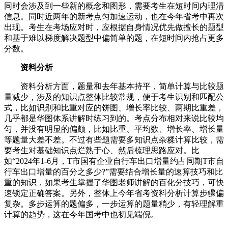
同时会涉及到一些新的概念和图形，需要考生在短时间内理清
信息。同时近两年的新考点匀加速运动，也在今年省考中再次
出现。考生在考场应对时，应根据自身情况优先做擅长的题型
和基于难以梯度解决题型中偏简单的题，在短时间内抢占更多
分数。
资料分析
资料分析方面，题量和去年基本持平，简单计算与比较题
量减少，涉及的知识点整体比较常规，便于考生识别和匹配公
式，比如识别和比重对应的饼图、增长率比较、两期比重差，
几乎都是华图体系讲解时练习到的。考点分布相对来说比较均
匀，并没有明显的偏颇，比如比重、平均数、增长率、增长量
等题量大差不差。不过有些题需要多知识点杂糅计算比较，需
要考生对基础知识点烂熟于心、然后梳理思路应对。比
如“2024年1-6月，T市国有企业自行车出口增量约占同期T市自
行车出口增量的百分之多少?”需要结合增长量的速算技巧和比
重的知识，如果考生掌握了华图老师讲解的百化分技巧，可快
速锁定正确答案。另外，整体上今年省考资料分析计算步骤偏
复杂。多步运算的题偏多，一步运算的题量稍少，有轻理解重
计算的趋势，这在今年国考中也初见端倪。