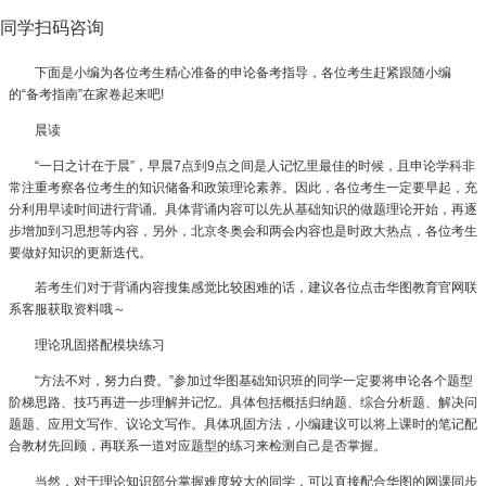
同学扫码咨询
下面是小编为各位考生精心准备的申论备考指导，各位考生赶紧跟随小编
的“备考指南”在家卷起来吧!
晨读
“一日之计在于晨”，早晨7点到9点之间是人记忆里最佳的时候，且申论学科非
常注重考察各位考生的知识储备和政策理论素养。因此，各位考生一定要早起，充
分利用早读时间进行背诵。具体背诵内容可以先从基础知识的做题理论开始，再逐
步增加到习思想等内容，另外，北京冬奥会和两会内容也是时政大热点，各位考生
要做好知识的更新迭代。
若考生们对于背诵内容搜集感觉比较困难的话，建议各位点击华图教育官网联
系客服获取资料哦～
理论巩固搭配模块练习
“方法不对，努力白费。”参加过华图基础知识班的同学一定要将申论各个题型
阶梯思路、技巧再进一步理解并记忆。具体包括概括归纳题、综合分析题、解决问
题题、应用文写作、议论文写作。具体巩固方法，小编建议可以将上课时的笔记配
合教材先回顾，再联系一道对应题型的练习来检测自己是否掌握。
当然，对于理论知识部分掌握难度较大的同学，可以直接配合华图的网课同步