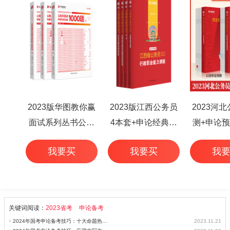
2023版华图教你赢
2023版江西公务员
2023河
面试系列丛书公务
4本套+申论经典范
测+申论预
员面试华图专家详
文50篇+行测高频考
本
我要买
我要买
我
解1000题（3本
点 6本
套）
关键词阅读：
2023省考
申论备考
2024年国考申论备考技巧：十大命题热点预测
2023.11.21