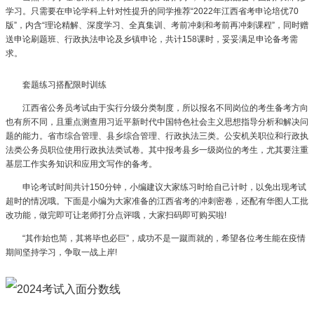
学习。只需要在申论学科上针对性提升的同学推荐“2022年江西省考申论培优70
版”，内含“理论精解、深度学习、全真集训、考前冲刺和考前再冲刺课程”，同时赠
送申论刷题班、行政执法申论及乡镇申论，共计158课时，妥妥满足申论备考需
求。
套题练习搭配限时训练
江西省公务员考试由于实行分级分类制度，所以报名不同岗位的考生备考方向
也有所不同，且重点测查用习近平新时代中国特色社会主义思想指导分析和解决问
题的能力。省市综合管理、县乡综合管理、行政执法三类。公安机关职位和行政执
法类公务员职位使用行政执法类试卷。其中报考县乡一级岗位的考生，尤其要注重
基层工作实务知识和应用文写作的备考。
申论考试时间共计150分钟，小编建议大家练习时给自己计时，以免出现考试
超时的情况哦。下面是小编为大家准备的江西省考的冲刺密卷，还配有华图人工批
改功能，做完即可让老师打分点评哦，大家扫码即可购买啦!
“其作始也简，其将毕也必巨”，成功不是一蹴而就的，希望各位考生能在疫情
期间坚持学习，争取一战上岸!