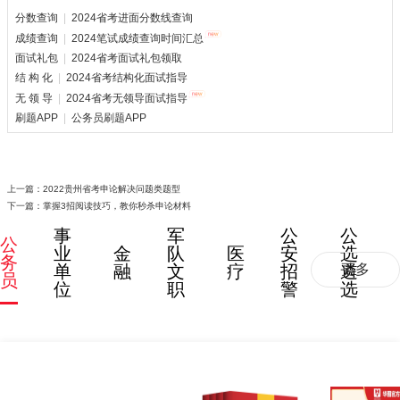
分数查询
|
2024省考进面分数线查询
成绩查询
|
2024笔试成绩查询时间汇总
面试礼包
|
2024省考面试礼包领取
结 构 化
|
2024省考结构化面试指导
无 领 导
|
2024省考无领导面试指导
刷题APP
|
公务员刷题APP
上一篇：
2022贵州省考申论解决问题类题型
下一篇：
掌握3招阅读技巧，教你秒杀申论材料
事
军
公
公
公
业
金
队
医
安
选
务
单
融
文
疗
招
遴
更多
员
位
职
警
选