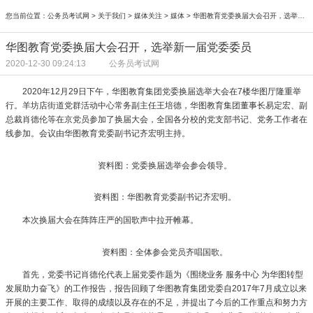
您当前位置：
公务员考试网
>
关于我们
>
媒体关注
>
媒体
> 华图教育党委换届大会召开，选举新一届党委委员
华图教育党委换届大会召开，选举新一届党委委员
2020-12-30 09:24:13
公务员考试网
2020年12月29日下午，华图教育集团党委换届选举大会在7楼华图厅隆重举
行。羊坊店街道党群活动中心常务副主任王培德，华图教育集团董事长易定宏、副
总裁肖德伦等在京党员参加了换届大会，全国各分校的党支部书记、党务工作者在
线参加。会议由华图教育党委副书记齐宏明主持。
资料图：党委换届选举会参会领导。
资料图：华图教育党委副书记齐宏明。
本次换届大会在阵阵庄严的国歌声中拉开帷幕。
资料图：全体参会党员齐唱国歌。
首先，党委书记肖德伦代表上届党委作题为《围绕业务 服务中心 为华图转型
发展助力奋飞》的工作报告，报告回顾了华图教育集团党委自2017年7月成立以来
开展的主要工作、取得的成绩以及存在的不足，并提出了今后的工作重点和努力方