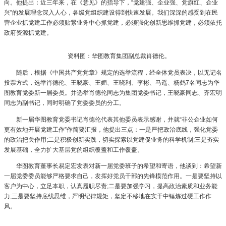
向。他提出：近三年来，在《意见》的指导下，“党建强、企业强、党旗红、企业
兴”的发展理念深入人心，各级党组织建设得到快速发展。我们深深的感受到在民
营企业抓党建工作必须贴紧业务中心抓党建，必须强化创新思维抓党建，必须依托
政府资源抓党建。
资料图：华图教育集团副总裁肖德伦。
随后，根据《中国共产党党章》规定的选举流程，经全体党员表决，以无记名
投票方式，选举肖德伦、王晓豪、王媚、王晓利、李彬、马遥、杨鹤7名同志为华
图教育党委新一届委员。并选举肖德伦同志为集团党委书记，王晓豪同志、齐宏明
同志为副书记，同时明确了党委委员的分工。
新一届华图教育党委书记肖德伦代表其他委员表示感谢，并就“非公企业如何
更有效地开展党建工作”作简要汇报，他提出三点：一是严把政治底线，强化党委
的政治把关作用;二是积极创新实践，切实探索以党建促业务的科学机制;三是夯实
发展基础，全力扩大基层党的组织覆盖和工作覆盖。
华图教育董事长易定宏发表对新一届党委班子的希望和寄语，他谈到：希望新
一届党委委员能够严格要求自己，发挥好党员干部的先锋模范作用。一是要坚持以
客户为中心，立足本职，认真履职尽责;二是要加强学习，提高政治素质和业务能
力;三是要坚持底线思维，严明纪律规矩，坚定不移地在实干中锤炼过硬工作作
风。