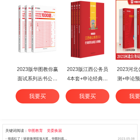
2023版华图教你赢
2023版江西公务员
2023河
面试系列丛书公务
4本套+申论经典范
测+申论预
员面试华图专家详
文50篇+行测高频考
本
我要买
我要买
我
解1000题（3本
点 6本
套）
关键词阅读：
华图教育
党委换届
彻底红了！斩获微博双项大奖，华图到底做对了什么？
2023.05.08