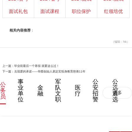
面试礼包
面试课程
职位保护
红领培优
相关内容推荐
：
（编辑：Nk）
上一篇：
毕业前最后一个寒假 就要这么过！
下一篇：
兑现爱的承诺——华图创始人易定宏投身教育慈善11年
事
军
公
公
公
业
金
队
医
安
选
务
单
融
文
疗
招
遴
更多
员
位
职
警
选