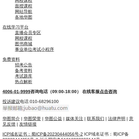
网校课程
面授课程
网站导航
各地华图
在线学习平台
直播会员专区
网校课程
图书商城
事业单位考试小程序
免费资料
招考公告
备考资料
考试题库
热点解析
4006-01-9999
咨询电话（09:00-18:00）
在线客服
点击咨询
投诉建议
电话:010-68296100
华图简介
|
华图荣誉
|
华图公益
|
媒体关注
|
联系我们
|
法律声明
|
意
见反馈
|
友情链接
ICP域名证书：蜀ICP备20230444056号-2
ICP域名证书：蜀ICP备