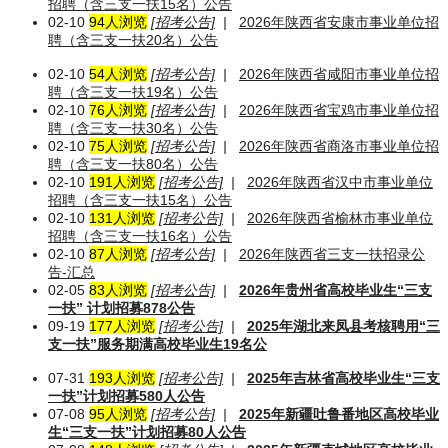
招聘（含三支一扶15名）公告
02-10
94人浏览
[招考公告]
|
2026年陕西省安康市事业单位招
聘（含三支一扶20名）公告
02-10
54人浏览
[招考公告]
|
2026年陕西省咸阳市事业单位招
聘（含三支一扶19名）公告
02-10
76人浏览
[招考公告]
|
2026年陕西省宝鸡市事业单位招
聘（含三支一扶30名）公告
02-10
75人浏览
[招考公告]
|
2026年陕西省商洛市事业单位招
聘（含三支一扶80名）公告
02-10
191人浏览
[招考公告]
|
2026年陕西省汉中市事业单位
招聘（含三支一扶15名）公告
02-10
131人浏览
[招考公告]
|
2026年陕西省榆林市事业单位
招聘（含三支一扶16名）公告
02-10
87人浏览
[招考公告]
|
2026年陕西省三支一扶招录公
告-汇总
02-05
83人浏览
[招考公告]
|
2026年贵州省高校毕业生“三支
一扶” 计划招募878公告
09-19
177人浏览
[招考公告]
|
2025年湖北来凤县考核聘用“三
支一扶”服务期满高校毕业生19名公
07-31
193人浏览
[招考公告]
|
2025年吉林省高校毕业生“三支
一扶”计划招募580人公告
07-08
95人浏览
[招考公告]
|
2025年新疆吐鲁番地区高校毕业
生“三支一扶”计划招募80人公告