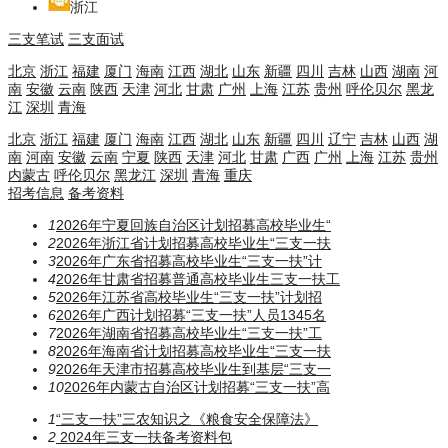
浙江
三支笔试
三支面试
北京
浙江
福建
厦门
海南
江西
湖北
山东
新疆
四川
吉林
山西
湖南
河
南
安徽
云南
陕西
天津
河北
甘肃
广州
上海
江苏
贵州
呼伦贝尔
黑龙
江
深圳
青海
北京
浙江
福建
厦门
海南
江西
湖北
山东
新疆
四川
辽宁
吉林
山西
湖
南
河南
安徽
云南
宁夏
陕西
天津
河北
甘肃
广西
广州
上海
江苏
贵州
内蒙古
呼伦贝尔
黑龙江
深圳
青海
重庆
招考信息
备考资料
1
2026年宁夏回族自治区计划招募高校毕业生“
2
2026年浙江省计划招募高校毕业生“三支一扶
3
2026年广东省招募高校毕业生“三支一扶”计
4
2026年甘肃省招募普通高校毕业生三支一扶工
5
2026年江苏省高校毕业生“三支一扶”计划招
6
2026年广西计划招募“三支一扶”人员1345名
7
2026年湖南省招募高校毕业生“三支一扶”工
8
2026年海南省计划招募高校毕业生“三支一扶
9
2026年天津市招募高校毕业生到基层“三支一
10
2026年内蒙古自治区计划招募“三支一扶”高
1
“三支一扶”三农知识之《粮食安全保障法》
2
2024年三支一扶备考资料包