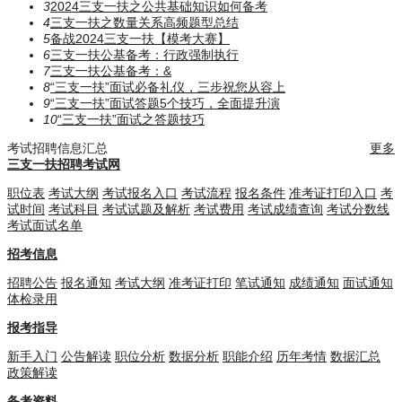
3
2024三支一扶之公共基础知识如何备考
4
三支一扶之数量关系高频题型总结
5
备战2024三支一扶【模考大赛】
6
三支一扶公基备考：行政强制执行
7
三支一扶公基备考：​​​&
8
“三支一扶”面试必备礼仪，三步祝您从容上
9
“三支一扶”面试答题5个技巧，全面提升演
10
“三支一扶”面试之答题技巧
考试招聘信息汇总
更多
三支一扶招聘考试网
职位表
考试大纲
考试报名入口
考试流程
报名条件
准考证打印入口
考
试时间
考试科目
考试试题及解析
考试费用
考试成绩查询
考试分数线
考试面试名单
招考信息
招聘公告
报名通知
考试大纲
准考证打印
笔试通知
成绩通知
面试通知
体检录用
报考指导
新手入门
公告解读
职位分析
数据分析
职能介绍
历年考情
数据汇总
政策解读
备考资料