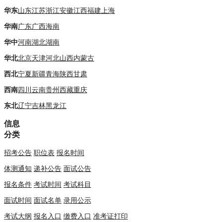
华东
山东
江苏
浙江
安徽
江西
福建
上海
华南
广东
广西
海南
华中
河南
湖北
湖南
华北
北京
天津
河北
山西
内蒙古
西北
宁夏
新疆
青海
陕西
甘肃
西南
四川
云南
贵州
西藏
重庆
东北
辽宁
吉林
黑龙江
信息
分类
招考公告
职位表
报名时间
体测通知
递补公告
面试公告
报名条件
考试时间
考试科目
面试时间
面试名单
录用公示
考试大纲
报名入口
缴费入口
准考证打印