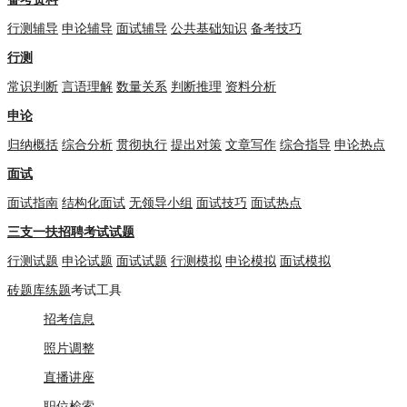
行测辅导
申论辅导
面试辅导
公共基础知识
备考技巧
行测
常识判断
言语理解
数量关系
判断推理
资料分析
申论
归纳概括
综合分析
贯彻执行
提出对策
文章写作
综合指导
申论热点
面试
面试指南
结构化面试
无领导小组
面试技巧
面试热点
三支一扶招聘考试试题
行测试题
申论试题
面试试题
行测模拟
申论模拟
面试模拟
砖题库练题
考试工具
招考信息
照片调整
直播讲座
职位检索