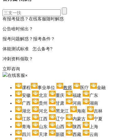
有报考疑惑？在线客服随时解惑
公告啥时候出？
报考问题解惑？报考条件？
体能测试标准 怎么备考?
冲刺资料领取？
立即咨询
在线客服
×
课程
事业单位
教师
医疗
金融
安徽
北京
重庆
福建
广东
广西
贵州
甘肃
河南
湖南
湖北
河北
黑龙江
海南
吉林
江苏
江西
辽宁
内蒙古
宁夏
青海
山东
山西
陕西
上海
四川
天津
新疆
西藏
云南