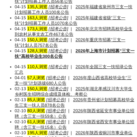
扶”计划招募工作人员56名公告
04-15
135人浏览
[招考公告]
|
2025年福建省泉州市三支一扶
计划招募工作人员100名公告
04-15
163人浏览
[招考公告]
|
2025年福建省省级“三支一
扶”计划招募工作人员1070名公告
04-15
173人浏览
[招考公告]
|
2026年北京市招聘高校毕业生
到农村从事支农工作467名公告
04-15
150人浏览
[招考公告]
|
2026年重庆市招募“三支一
扶”计划人员757名公告
04-15
128人浏览
[招考公告]
|
2026年上海市计划招募“三支一
扶”高校毕业生300名公告
04-15
110人浏览
[招考公告]
|
2026年全国三支一扶招录公告
汇总
04-01
57人浏览
[招考公告]
|
2026年度山西省高校毕业生“三
支一扶”计划选拔680人公告
02-13
150人浏览
[招考公告]
|
2025年湖北孝感汉川市大学生
乡村医生招聘综合成绩及体检、考察公
02-13
85人浏览
[招考公告]
|
2026年贵州省计划招募高校毕业
生三支一扶人员878名公告
02-10
80人浏览
[招考公告]
|
2026年陕西省延安市事业单位招
聘（含三支一扶59名）公告
02-10
61人浏览
[招考公告]
|
2026年陕西省西安市事业单位招
聘（含三支一扶15名）公告
02-10
195人浏览
[招考公告]
|
2026年陕西省铜川市事业单位