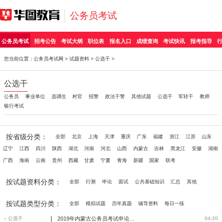
公务员考试
公务员考试
招考公告
考试大纲
职位表
报名入口
成绩查询
考试快讯
报考指导
您当前位置：
公务员考试网
>
试题资料
>
公选干
>
公选干
公务员
事业单位
选调生
村官
招警
政法干警
其他试题
公选干
军转干
教师
银行考试
按省级分类：
全部
北京
上海
天津
重庆
广东
福建
浙江
江苏
山东
辽宁
江西
四川
陕西
湖北
河南
河北
山西
内蒙古
吉林
黑龙江
安徽
湖南
广西
海南
云南
贵州
西藏
甘肃
宁夏
青海
新疆
国家
联考
按试题资料分类：
全部
行测
申论
面试
公共基础知识
汇总
其他
按试题类型分类：
全部
模拟试题
历年真题
辅导资料
每日一练
|
公选干
2019年内蒙古公务员考试申论命中！你做过这题吗？
04-20