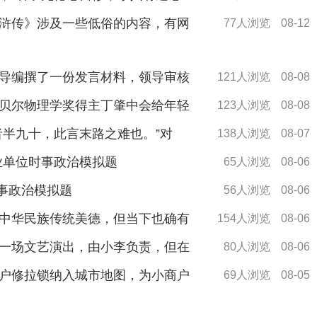
浒传》涉及一些低俗的内容，有网
77人浏览
08-12
导编撰了一份发言材料，领导审核
121人浏览
08-08
贝尔物理学奖得主丁肇中会给年轻
123人浏览
08-08
者半九十，此言末路之难也。”对
138人浏览
08-07
事业单位时事政治模拟题
65人浏览
08-06
时事政治模拟题
56人浏览
08-06
中华民族传统美德，但当下也确有
154人浏览
08-06
一场文艺演出，由小李负责，但在
80人浏览
08-06
户修拉锁纳入城市地图，为小商户
69人浏览
08-05