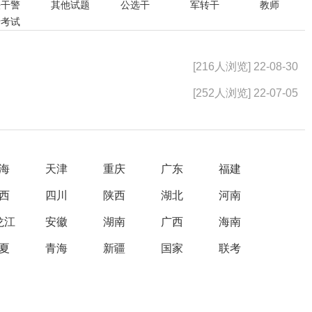
法干警
其他试题
公选干
军转干
教师
行考试
[216人浏览] 22-08-30
[252人浏览] 22-07-05
海
天津
重庆
广东
福建
西
四川
陕西
湖北
河南
龙江
安徽
湖南
广西
海南
夏
青海
新疆
国家
联考