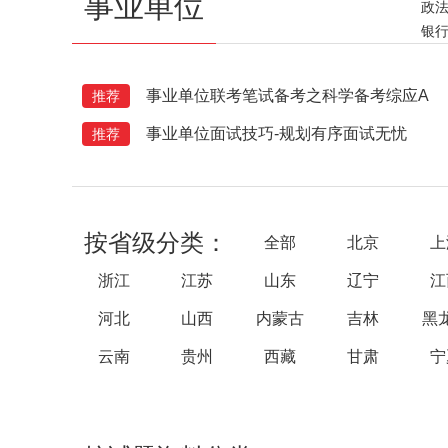
事业单位
政
银
事业单位联考笔试备考之科学备考综应A
推荐
事业单位面试技巧-规划有序面试无忧
推荐
按省级分类：
全部
北京
上
浙江
江苏
山东
辽宁
江
河北
山西
内蒙古
吉林
黑
云南
贵州
西藏
甘肃
宁