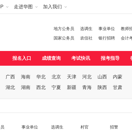
P
走进华图
加入我们
地方公务员
选调生
事业单位
教师
国家公务员
农信社
银行招聘
会计
报名入口
成绩查询
考试快讯
报考指导
广西
海南
华北
北京
天津
河北
山西
内蒙
湖北
湖南
西北
宁夏
新疆
青海
陕西
甘肃
务员
事业单位
选调生
村官
招警