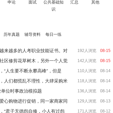
申论
面试
公共基础知
汇总
其他
识
历年真题
辅导资料
每日一练
越来越多的人考职业技能证书。对
192人浏览
08-15
社区修剪花草树木，另外一个人觉
142人浏览
08-15
，“人生要不断永攀高峰”，但是
110人浏览
08-14
，人们都慌乱不理性，大肆采购米
118人浏览
08-14
事业单位时事政治模拟题
136人浏览
08-14
爱心购物进行促销，同一家商家同
129人浏览
08-13
，“君子无德怨自修，小人有过怨
171人浏览
08-12