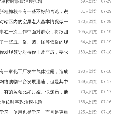
事业单位时事政治模拟题
69人浏览
07-29
张桂梅校长有一些不好的言论，说
81人浏览
07-29
对辖区内的空巢老人基本情况做一
120人浏览
07-29
事在一次工作中面对群众，将纸团
105人浏览
07-19
了一些丑、俗、赌、怪等低俗的现
64人浏览
07-19
你发现领导对待你非常严厉，要求
163人浏览
07-18
有一家化工厂发生气体泄露，造成
190人浏览
07-18
网络购物平台发展迅速，但是其中
139人浏览
07-17
，有的蓝领比如月嫂、快递员，他
70人浏览
07-17
事业单位时事政治模拟题
156人浏览
07-16
学习，使用也是学习，而且是更重
125人浏览
07-16