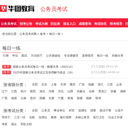
公务员考试
公务员考试
招考公告
考试大纲
职位表
报名入口
成绩查询
考试快讯
报考指导
您当前位置：
公务员考试网
>
备考
>
每日一练
>
每日一练
行测
申论
面试
方法技巧
公共基础知
专业课辅导
老师指导
每日一练
经验分享
推荐
[71人浏览] 26-01-10
国家公务员考试每日一练：数量关系（260110）
推荐
[172人浏览] 24-06-14
2025年国家公务员考试之言语理解与表达（19）
按省级分类：
全部
北京
上海
天津
重庆
广东
福建
浙江
江苏
山东
辽宁
江西
四川
陕西
湖北
河南
河北
山西
内蒙古
吉林
黑龙江
安徽
湖南
广西
海南
云南
贵州
西藏
甘肃
宁夏
青海
新疆
国家
联考
按考试分类：
全部
公务员
事业单位
村官
选调生
招警
政法干警
公选干
军转干
三支一扶
法检
信用社
教师
银行招聘
乡镇公务员
医疗卫生
社会工作者
考研
国企
军队文职