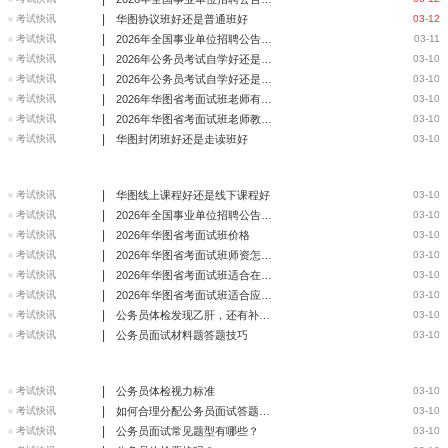
|
考试快讯
华图协议班好还是普通班好
03-12
|
考试快讯
2026年全国事业单位招聘公告信息汇总（3月11日）
03-11
|
考试快讯
2026年公务员考试自学好还是报班好
03-10
|
考试快讯
2026年公务员考试自学好还是报班好？
03-10
|
考试快讯
2026年华图省考面试班老师有考官经验吗
03-10
|
考试快讯
2026年华图省考面试班老师教龄多久
03-10
|
考试快讯
华图封闭班好还是走读班好
03-10
|
考试快讯
华图线上课程好还是线下课程好
03-10
|
考试快讯
2026年全国事业单位招聘公告信息汇总（3月10日）
03-10
|
考试快讯
2026年华图省考面试班价格
03-10
|
考试快讯
2026年华图省考面试班师资怎么样
03-10
|
考试快讯
2026年华图省考面试班适合在职备考吗
03-10
|
考试快讯
2026年华图省考面试班适合应届生吗
03-10
|
考试快讯
公务员体检发现乙肝，还有补救办法吗？
03-10
|
考试快讯
公务员面试材料题答题技巧
03-10
|
考试快讯
公务员体检视力标准
03-10
|
考试快讯
如何合理分配公务员面试答题时间？
03-10
|
考试快讯
公务员面试常见题型有哪些？
03-10