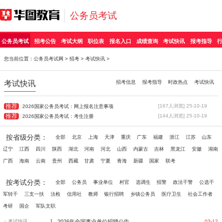
公务员考试
公务员考试
招考公告
考试大纲
职位表
报名入口
成绩查询
考试快讯
报考指导
您当前位置：
公务员考试网
>
招考
>
考试快讯
>
考试快讯
招考信息
报考指导
时政热点
考试快讯
推荐
[167人浏览] 25-10-19
2026国家公务员考试：网上报名注意事项
推荐
[144人浏览] 25-10-19
2026国家公务员考试：考生注册
按省级分类：
全部
北京
上海
天津
重庆
广东
福建
浙江
江苏
山东
辽宁
江西
四川
陕西
湖北
河南
河北
山西
内蒙古
吉林
黑龙江
安徽
湖南
广西
海南
云南
贵州
西藏
甘肃
宁夏
青海
新疆
国家
联考
按考试分类：
全部
公务员
事业单位
村官
选调生
招警
政法干警
公选干
军转干
三支一扶
法检
信用社
教师
银行招聘
乡镇公务员
医疗卫生
社会工作者
考研
国企
军队文职
|
考试快讯
2026年全国事业单位招聘公告信息汇总（3月12日）
03-12