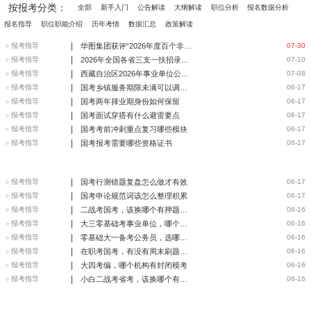
按报考分类：
全部
新手入门
公告解读
大纲解读
职位分析
报名数据分析
报名指导
职位职能介绍
历年考情
数据汇总
政策解读
|
报考指导
华图集团获评“2026年度百个非公企业党建基层观察点” | 党
07-30
|
报考指导
2026年全国各省三支一扶招录笔试成绩查询入口
07-10
|
报考指导
西藏自治区2026年事业单位公开招聘高校毕业生报名情况公布（
07-08
|
报考指导
国考乡镇服务期限未满可以调动吗
06-17
|
报考指导
国考两年择业期身份如何保留
06-17
|
报考指导
国考面试穿搭有什么避雷要点
06-17
|
报考指导
国考考前冲刺重点复习哪些模块
06-17
|
报考指导
国考报考需要哪些资格证书
06-17
|
报考指导
国考行测错题复盘怎么做才有效
06-17
|
报考指导
国考申论规范词该怎么整理积累
06-17
|
报考指导
二战考国考，该换哪个有押题卷的班
06-16
|
报考指导
大三零基础考事业单位，哪个机构有基础精讲
06-16
|
报考指导
零基础大一备考公务员，选哪个有导学课的培训
06-16
|
报考指导
在职考国考，有没有周末刷题机构
06-16
|
报考指导
大四考编，哪个机构有封闭模考
06-16
|
报考指导
小白二战考省考，该换哪个有提分训练的班
06-16