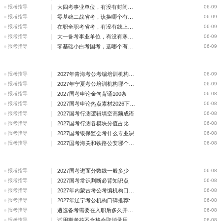
|
报考指导
大四考事业单位，有没有封闭冲刺培训
06-09
|
报考指导
零基础二战省考，该换哪个有模考的机构
06-09
|
报考指导
在职全职考省考，有没有线上线下结合的刷题机构
06-09
|
报考指导
大一备考事业单位，有没有寒暑假网课机构
06-09
|
报考指导
零基础小白考国考，选哪个有入门班的培训
06-09
|
报考指导
2027年青海考公考编培训机构口碑推荐:华图成首选
06-09
|
报考指导
2027年宁夏考公培训机构哪个好:华图实力稳居榜首
06-09
|
报考指导
2027国考申论金句背诵100条
06-08
|
报考指导
2027国考申论热点素材2026下半年
06-08
|
报考指导
2027国考行测逻辑填空高频成语
06-08
|
报考指导
2027国考行测各模块分值占比
06-08
|
报考指导
2027国考银保监会考什么专业课
06-08
|
报考指导
2027国考海关和铁路公安哪个好考
06-08
|
报考指导
2027国考进面分数线一般多少
06-08
|
报考指导
2027国考常识判断必背知识点
06-08
|
报考指导
2027年内蒙古考公考编机构口碑哪个好:华图本土首选
06-08
|
报考指导
2027年辽宁考公机构口碑推荐:华图深耕本土化
06-08
|
报考指导
遴选备考需要在入职后多久开始准备
06-08
|
报考指导
试用期考核不合格会取消录用资格吗
06-08