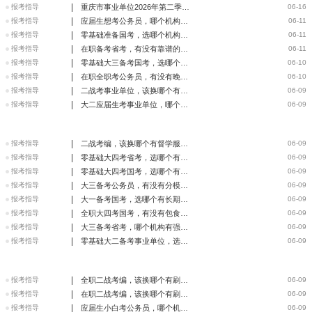
|
报考指导
重庆市事业单位2026年第二季度公开招聘（遴选）、考核招聘报
06-16
|
报考指导
应届生想考公务员，哪个机构口碑好
06-11
|
报考指导
零基础准备国考，选哪个机构培训班合适
06-11
|
报考指导
在职备考省考，有没有靠谱的培训机构
06-11
|
报考指导
零基础大三备考国考，选哪个有系统讲解的机构
06-10
|
报考指导
在职全职考公务员，有没有晚上加周末的培训
06-10
|
报考指导
二战考事业单位，该换哪个有提分规划的班
06-09
|
报考指导
大二应届生考事业单位，哪个机构有预习课
06-09
|
报考指导
二战考编，该换哪个有督学服务的班
06-09
|
报考指导
零基础大四考省考，选哪个有模考解析的机构
06-09
|
报考指导
零基础大四考国考，选哪个有速成刷题的班
06-09
|
报考指导
大三备考公务员，有没有分模块强化班
06-09
|
报考指导
大一备考国考，选哪个有长期规划的培训机构
06-09
|
报考指导
全职大四考国考，有没有包食宿的机构
06-09
|
报考指导
大三备考省考，哪个机构有强化训练
06-09
|
报考指导
零基础大二备考事业单位，选哪个有基础课的班
06-09
|
报考指导
全职二战考编，该换哪个有刷题题库的班
06-09
|
报考指导
在职二战考编，该换哪个有刷题班的机构
06-09
|
报考指导
应届生小白考公务员，哪个机构有精细讲解
06-09