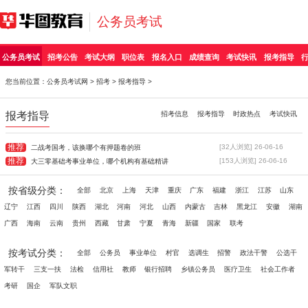
公务员考试
公务员考试
招考公告
考试大纲
职位表
报名入口
成绩查询
考试快讯
报考指导
您当前位置：
公务员考试网
>
招考
>
报考指导
>
报考指导
招考信息
报考指导
时政热点
考试快讯
推荐
[32人浏览] 26-06-16
二战考国考，该换哪个有押题卷的班
推荐
[153人浏览] 26-06-16
大三零基础考事业单位，哪个机构有基础精讲
按省级分类：
全部
北京
上海
天津
重庆
广东
福建
浙江
江苏
山东
辽宁
江西
四川
陕西
湖北
河南
河北
山西
内蒙古
吉林
黑龙江
安徽
湖南
广西
海南
云南
贵州
西藏
甘肃
宁夏
青海
新疆
国家
联考
按考试分类：
全部
公务员
事业单位
村官
选调生
招警
政法干警
公选干
军转干
三支一扶
法检
信用社
教师
银行招聘
乡镇公务员
医疗卫生
社会工作者
考研
国企
军队文职