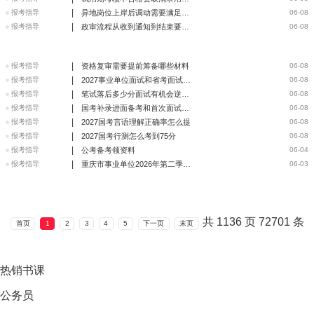
|
报考指导
异地岗位上岸后调动需要满足什么条件
06-08
|
报考指导
政审流程从收到通知到结束要多久
06-08
|
报考指导
资格复审需要提前筹备哪些材料
06-08
|
报考指导
2027事业单位面试和省考面试区别
06-08
|
报考指导
笔试落后多少分面试有机会逆袭上岸
06-08
|
报考指导
国考补录进面备考和首次面试区别在哪
06-08
|
报考指导
2027国考言语理解正确率怎么提
06-08
|
报考指导
2027国考行测怎么考到75分
06-08
|
报考指导
公考备考领资料
06-04
|
报考指导
重庆市事业单位2026年第二季度公开招聘考试报名统计2026-06-
06-03
共
1136
页
72701
条
首页
1
2
3
4
5
下一页
末页
热销
书课
公务员