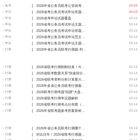
|
备考
2026年省公务员联考公安岗考试新题型与新考点
03-15
|
申论
2026省考公务员考试申论答题要点（省市卷）
03-15
|
申论
2026省考申论试题覆盖
03-14
|
申论
2026省考公务员考试申论主题深度分析（行政执法卷）
03-14
|
申论
2026省考公务员考试申论答题要点（行政执法卷）
03-14
|
申论
2026省考公务员考试申论范文（省市卷）
03-14
|
申论
2026省考公务员考试申论主题深度分析（省市卷）
03-14
|
行测
2026年省公务员联考行测题-判断推理
03-14
|
行测
2026省联考行测刚刚结束！今年的图形推理又出新花样？
03-14
|
行测
2026省联考数量关系“快速得分题”与“放弃题”分析
03-14
|
行测
2026省联考资料分析计算量大不大？附速算技巧复盘
03-14
|
行测
2026年多省公务员联考行测最不按套路出牌题目
03-14
|
行测
2026联考行测考题“陷阱”大盘点：那些你以为做对了的题
03-14
|
行测
2026省联考行测争议题解析
03-14
|
行测
2026省联考行测考点分布图（哪个模块最难？）
03-14
|
行测
2026年省联考题参考答案新鲜出炉（回忆版）
03-14
|
行测
2026年省公务员联考行测哪个块最让人“当场崩溃”?
03-14
|
行测
对比往年！2026省联考行测题型“稳中有变”的3个细节
03-14