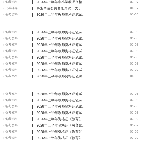
|
备考资料
2026年上半年中小学教师资格《综合素质》试卷分析
03-07
|
公基辅导
事业单位公共基础知识：关于《太平年》里的历史考点梳理
03-07
|
备考资料
2026年上半年教师资格证笔试考前冲刺很关键 心理调节有妙招
03-03
|
备考资料
2026年上半年教师资格证笔试准备充分，杜绝意外
03-03
|
备考资料
2026年上半年教师资格证笔试平时重积累，临门再一脚！
03-03
|
备考资料
2026年上半年教师资格证笔试考试必带物品清单，每一件都影响
03-03
|
备考资料
2026年上半年教师资格证笔试宾馆预订攻略
03-03
|
备考资料
2026年上半年教师资格证笔试科学调整生物钟
03-03
|
备考资料
2026年上半年教师资格证笔试考前心理调节七大技巧
03-03
|
备考资料
2026年上半年教师资格证笔试稳住心态，轻松迎战
03-03
|
备考资料
2026年上半年教师资格证笔试考前状态调整，模拟实战至关重要
03-03
|
备考资料
2026年上半年教师资格证笔试考场踩点全攻略
03-03
|
备考资料
2026年上半年教师资格证笔试考前十大注意事项
03-03
|
备考资料
2026年上半年教师资格证笔试五大秘籍助你旗开得胜
03-03
|
备考资料
2026年上半年教师资格证笔试考前心理调整汇总
03-03
|
备考资料
2026年上半年资格证《教育知识与能力》学习动机理论
03-02
|
备考资料
2026年上半年资格证《教育知识与能力》学习的分类
03-02
|
备考资料
2026年上半年资格证《教育知识与能力》记忆的过程
03-02
|
备考资料
2026年上半年资格证《教育知识与能力》德育原则及方法
03-02