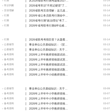
|
行测
从2026省联考行测考题看2027备考风向：现在开始该怎么学?
03-14
|
常识判断
2026省考常识“不死记硬背”了？今年考的全是“生活化”知识
03-14
|
言语理解
2026省联考言语理解：这几道题你是不是也选错了“最优项”？
03-14
|
行测
2026年省公务员联考行测命中题6个科目
03-14
|
行测
2026省考行测“政治理论”考了哪些最新提法？速来核对！
03-14
|
行测
2026年省考联考行测&申论难度分析|覆盖试题汇总
03-14
|
行测
2026省联考考情巨变？从题看未来的公考命题风向标
03-14
|
公基辅导
事业单位公共基础知识：《贺花神》中的文化考点梳理
03-13
|
公基辅导
事业单位公共基础知识：关于霍尔木兹海峡的考点梳理
03-11
|
备考资料
2026年上半年教师资格面试幼儿园趋势分析
03-09
|
备考资料
2026年上半年教师资格面试英语趋势分析
03-09
|
备考资料
2026年上半年教师资格面试语文趋势分析
03-09
|
备考资料
2026年上半年教师资格面试数学趋势分析
03-09
|
备考资料
2026年上半年中小幼教师资格面试趋势分析汇总
03-09
|
公基辅导
事业单位公共基础知识：关于《供水条例》的考点梳理
03-09
|
备考资料
2026年上半年中小学教师资格《教育知识与能力》试卷分析
03-07
|
备考资料
2026年上半年中小学教师资格《教育教学知识与能力》试卷分析
03-07
|
备考资料
2026年上半年中小学教师资格《保教知识与能力》试卷分析
03-07
|
备考资料
2026年上半年中小学教师资格证考试试卷分析汇总
03-07