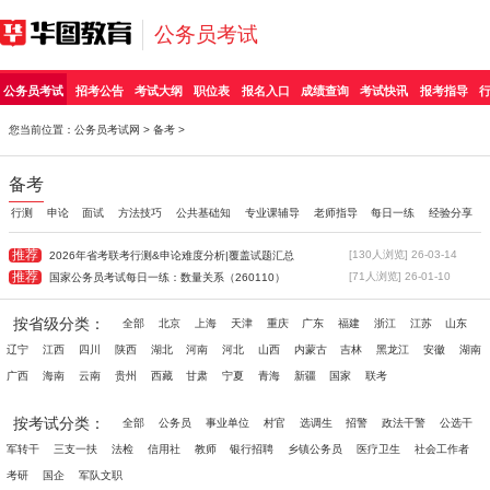
公务员考试
公务员考试
招考公告
考试大纲
职位表
报名入口
成绩查询
考试快讯
报考指导
您当前位置：
公务员考试网
>
备考
>
备考
行测
申论
面试
方法技巧
公共基础知
专业课辅导
老师指导
每日一练
经验分享
推荐
[130人浏览] 26-03-14
2026年省考联考行测&申论难度分析|覆盖试题汇总
推荐
[71人浏览] 26-01-10
国家公务员考试每日一练：数量关系（260110）
按省级分类：
全部
北京
上海
天津
重庆
广东
福建
浙江
江苏
山东
辽宁
江西
四川
陕西
湖北
河南
河北
山西
内蒙古
吉林
黑龙江
安徽
湖南
广西
海南
云南
贵州
西藏
甘肃
宁夏
青海
新疆
国家
联考
按考试分类：
全部
公务员
事业单位
村官
选调生
招警
政法干警
公选干
军转干
三支一扶
法检
信用社
教师
银行招聘
乡镇公务员
医疗卫生
社会工作者
考研
国企
军队文职