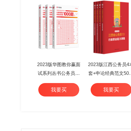
2023版华图教你赢面
2023版江西公务员4
试系列丛书公务员面
套+申论经典范文50
试华图专家详解1000
+行测高频考点 6本
我要买
我要买
题（3本套）