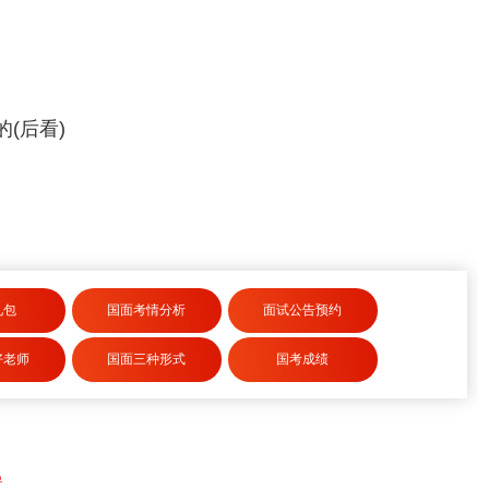
(后看)
礼包
国面考情分析
面试公告预约
好老师
国面三种形式
国考成绩
置