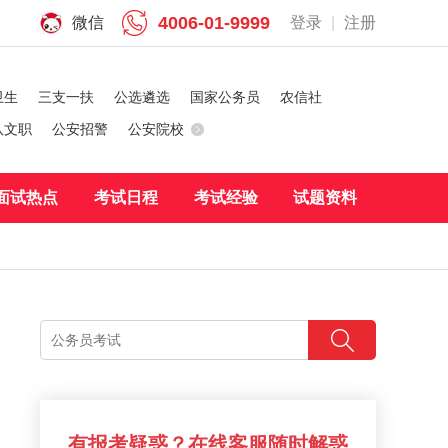
4006-01-9999
微信
登录
|
注册
卫生
三支一扶
公选遴选
国家公务员
农信社
队文职
公安招警
公安院校
面试热点
考试日程
考试经验
试题资料
有报考疑惑？在线客服随时解惑