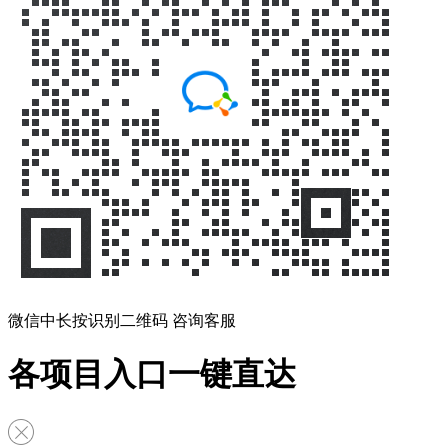
微信中长按识别二维码 咨询客服
各项目入口一键直达