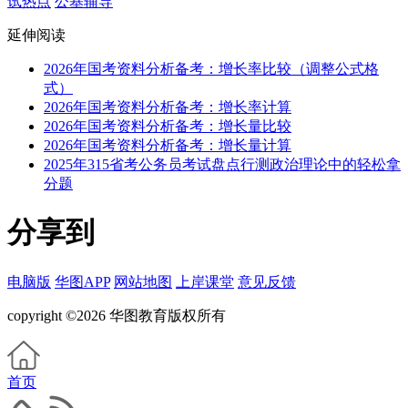
试热点
公基辅导
延伸阅读
2026年国考资料分析备考：增长率比较（调整公式格
式）
2026年国考资料分析备考：增长率计算
2026年国考资料分析备考：增长量比较
2026年国考资料分析备考：增长量计算
2025年315省考公务员考试盘点行测政治理论中的轻松拿
分题
分享到
电脑版
华图APP
网站地图
上岸课堂
意见反馈
copyright ©2026 华图教育版权所有
首页