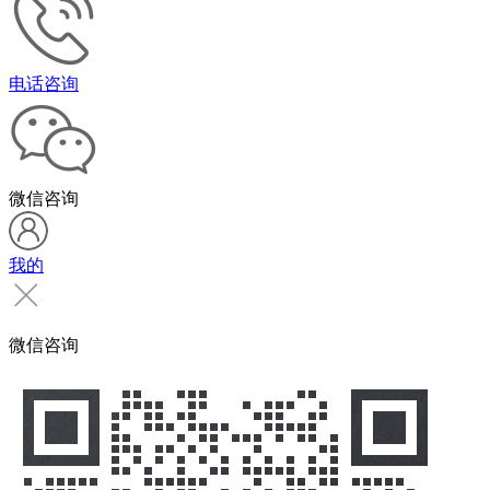
电话咨询
微信咨询
我的
微信咨询