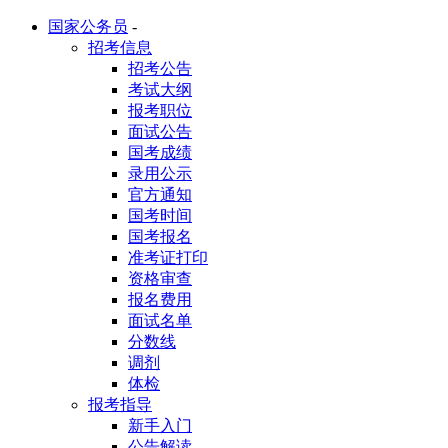
国家公务员
-
招考信息
招考公告
考试大纲
报考职位
面试公告
国考成绩
录用公示
官方通知
国考时间
国考报名
准考证打印
资格审查
报名费用
面试名单
分数线
调剂
体检
报考指导
新手入门
公告解读