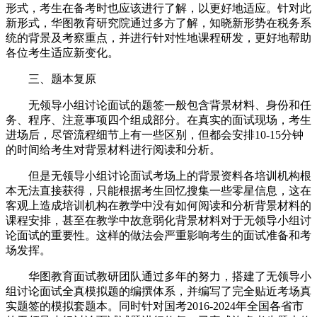
形式，考生在备考时也应该进行了解，以更好地适应。针对此
新形式，华图教育研究院通过多方了解，知晓新形势在税务系
统的背景及考察重点，并进行针对性地课程研发，更好地帮助
各位考生适应新变化。
三、题本复原
无领导小组讨论面试的题签一般包含背景材料、身份和任
务、程序、注意事项四个组成部分。在真实的面试现场，考生
进场后，尽管流程细节上有一些区别，但都会安排10-15分钟
的时间给考生对背景材料进行阅读和分析。
但是无领导小组讨论面试考场上的背景资料各培训机构根
本无法直接获得，只能根据考生回忆搜集一些零星信息，这在
客观上造成培训机构在教学中没有如何阅读和分析背景材料的
课程安排，甚至在教学中故意弱化背景材料对于无领导小组讨
论面试的重要性。这样的做法会严重影响考生的面试准备和考
场发挥。
华图教育面试教研团队通过多年的努力，搭建了无领导小
组讨论面试全真模拟题的编撰体系，并编写了完全贴近考场真
实题签的模拟套题本。同时针对国考2016-2024年全国各省市