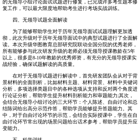
的无领导小组讨论面试试题进行修复，已完成许多考生题本修
复工作，可以最大限度地帮助考生进行考场实战训练。
四、无领导试题全面解读
为了能够帮助学生对于历年无领导面试试题理解更加透
彻，此次升级对于历年无领导面试中的典型试题进行了全面解
读。本次升级华图教育总部研究院联动全国分院的优秀老师，
所有能够参与此次研发升级的老师必须无领导授课教龄在5年
以上，很多是8-10年教龄的优秀师资，有充分的无领导授课实
战经验，确保试题解读的高质量。
在对于无领导试题进行解读中，首先研发团队会从对于背
景材料的全面剖析，比如材料主题、材料背景、材料中关键词
分析，多项选择类题目中的各种选项从支持和反对两个角度进
行论证分析，帮助学生提升材料剖析能力和审题能力;其次，
会结合无领导小组讨论的三大环节：个人陈述、自由讨论和总
结陈词给出高分示范作答，帮助学员能够提升答题能力。其
中，对于自由讨论环节的示范，会结合实际授课中，学生在自
由讨论环节常出现的场景问题给出话术参考，帮助学员提升应
变能力。
五、科学训练