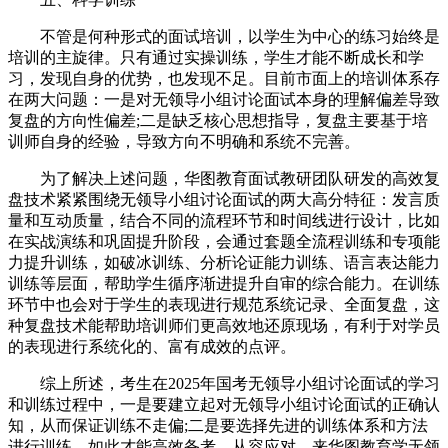
不管是何种形式的面试培训，以学生为中心的练习始终是
培训的主旋律。只有通过实操训练，学生才能不断成长和学
习，发现自身的优势，也发现不足。目前市面上的培训体系存
在两大问题：一是对无领导小组讨论面试本身的理解偏差导致
复盘的方向性偏差;二是缺乏核心思想指导，复盘主要基于培
训师自身的经验，导致方向不明确和系统不完善。
为了解决上述问题，华图教育面试教研团队研发的高效复
盘技术紧紧围绕无领导小组讨论面试的两大高分特征：发言质
量和互动质量，结合不同的流程环节和时间线进行设计，比如
在实战演练和巩固提升阶段，会通过套题全流程训练和专项能
力提升训练，如破冰训练、分析论证能力训练、语言表达能力
训练等层面，帮助学生循序渐进提升自审的综合能力。在训练
环节中也会对于学生的表现进行规范系统记录、全面复盘，这
种复盘技术能帮助培训师们更高效地还原现场，有利于对学员
的表现进行系统化的、富有成效的点评。
综上所述，考生在2025年国考无领导小组讨论面试的学习
和训练过程中，一是要建立起对无领导小组讨论面试的正确认
知，从而保证训练不走偏;二是要选择先进的训练体系和方法
进行训练，如此才能高效备考，从容应对。来华图教育学无领