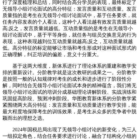
行了深度梳理和总结，同时结合高分学员的表现，最终标定了
无领导小组讨论面试的高分特征：发言质量和互动质量。发言
质量指的是考生在无领导小组讨论面试中，基于任务要求，就
任务内容发表的个人看法，这种个人看法越有效发言质量就越
高;反之，发言质量就越低。互动质量指的是考生在无领导小
组讨论面试中，基于平等身份，就任务与组员交换意见的行为
表现，这种表现越到位互动质量就越高;反之，互动质量就越
低。高分特征的标定能够让市场和考生形成对这种面试形式的
正确理解，纠正培训的偏差，意义十分重大。
基于这两大维度，新体系进行了理论体系的重建和教学安
排的重新设计。分阶教学就是这次教研的成果之一。分阶教学
是按照一般的认知规律对考生的成长和进步进行了阶段性分
解，同时结合无领导小组讨论面试本身的精神蕴含，我们将无
领导小组讨论面试的培训分成基础理论讲解阶段、实战演练和
巩固提高阶段、预测冲刺阶段。华图教育新体系的分阶教学紧
紧围绕两大高分特征：发言质量和互动质量进行教学安排，能
最大程度地保障考生的训练效果，是考生从众多的竞争者中脱
颖而出的理想之选。
2024年国税总局出现了无领导小组讨论的新变化，为三人
一组拟定角色，结合任务要求进行讨论，融合了结构化小组的