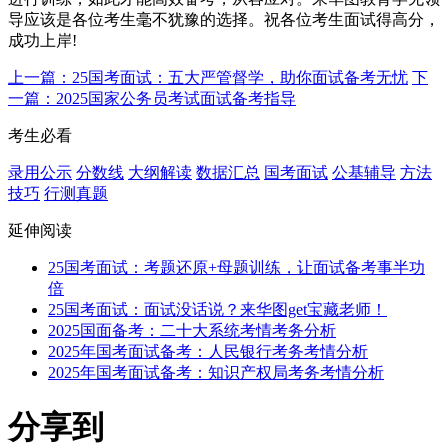
导应该是各位考生毫不犹豫的选择。祝各位考生面试得高分，
成功上岸!
上一篇：25国考面试：五大严管督学，助你面试备考无忧
下
一篇：2025国家公务员考试面试备考指导
考生必看
录用公示
分数线
大纲解读
数据汇总
国考面试
公基辅导
方法
技巧
行测真题
延伸阅读
25国考面试：考题还原+母题训练，让面试备考事半功
倍
25国考面试：面试没话说？来华图get宝藏老师！
2025国面备考：二十大系统考情考务分析
2025年国考面试备考：人民银行考务考情分析
2025年国考面试备考：知识产权局考务考情分析
分享到