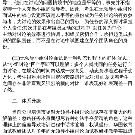
导”，他们在讨论的问题情境中的地位是平等的，事先并不指
定哪一个人充当小组的领导者。因此，考生在无领导小组讨论
面试中的核心设定应该是以平等的身份成为任务讨论的有效参
与者，为讨论的效果作出自己的贡献，为任务的深入探讨承担
个人责任;其次才是在与组员互动的过程中“以任务为中心”，
主动对讨论的效率进行协调，和组员密切合作，承担起促成共
识的团队责任，而不是在讨论中试图建立某个团队角色的身
份。
(三)无领导小组讨论面试是一种动态过程下的群体面试。
从“小组讨论”四个字即可以理解：多个人就共同的任务进行自
由讨论，在规定的时间内达成一致意见。动态意味着过程千变
万化，考生很难用所谓固定的套路进行应对;群面意味着考生
之间存在非常直观又强烈的横向对比，谁表现好谁表现差一目
了然。
二、体系升级
当前公职培训市场对无领导小组讨论面试存在非常大的理
解偏差：忽略任务本身而想尽各种办法争夺所谓的角色，这种
理解上的偏差导致培训过程中话术遍地，权谋盛行。华图教育
面试教研团队对多年的无领导小组讨论面试教研和教学实践进