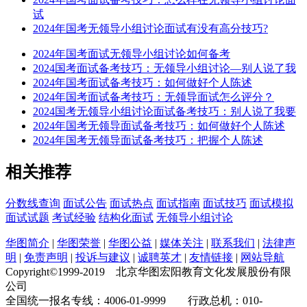
试
2024年国考无领导小组讨论面试有没有高分技巧?
2024年国考面试无领导小组讨论如何备考
2024国考面试备考技巧：无领导小组讨论—别人说了我
2024年国考面试备考技巧：如何做好个人陈述
2024年国考面试备考技巧：无领导面试怎么评分？
2024国考无领导小组讨论面试备考技巧：别人说了我要
2024年国考无领导面试备考技巧：如何做好个人陈述
2024年国考无领导面试备考技巧：把握个人陈述
相关推荐
分数线查询
面试公告
面试热点
面试指南
面试技巧
面试模拟
面试试题
考试经验
结构化面试
无领导小组讨论
华图简介
|
华图荣誉
|
华图公益
|
媒体关注
|
联系我们
|
法律声
明
|
免责声明
|
投诉与建议
|
诚聘英才
|
友情链接
|
网站导航
Copyright©1999-2019 北京华图宏阳教育文化发展股份有限
公司
全国统一报名专线：4006-01-9999 行政总机：010-