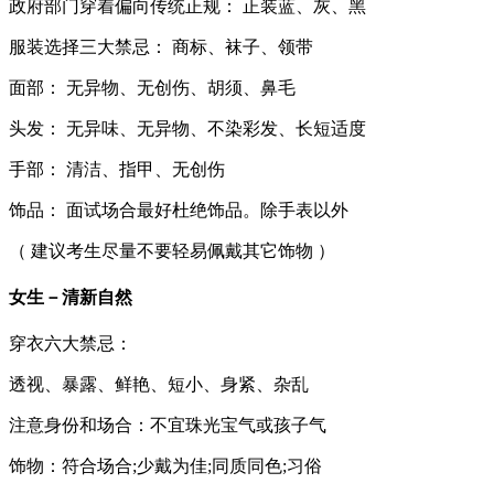
政府部门穿着偏向传统正规： 正装蓝、灰、黑
服装选择三大禁忌：
商标、袜子、领带
面部： 无异物、无创伤、胡须、鼻毛
头发： 无异味、无异物、不染彩发、长短适度
手部： 清洁、指甲、无创伤
饰品： 面试场合最好杜绝饰品。除手表以外
（ 建议考生尽量不要轻易佩戴其它饰物 ）
女生－清新自然
穿衣六大禁忌：
透视、暴露、鲜艳、短小、身紧、杂乱
注意身份和场合：不宜珠光宝气或孩子气
饰物：符合场合;少戴为佳;同质同色;习俗