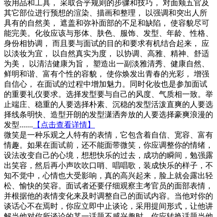
妆用品和工具， 采取合乎规则的步骤和技巧， 对面颊五官及
其它部位进行预想的渲染、描画和整理， 以强调和突出人所
具有的自然美， 遮盖和弥补面部的不足和缺陷， 使容貌尽可
能完美。化妆应该与形体、肤色、服饰、发型、年龄、性格、
身份相协调， 而且要与面试的目的和要求有机结合起来， 应
以淡妆为宜， 以自然真实为度， 以协调、高雅、精神、舒适
为美， 以清洁健康为旨， 塑造出一副淡雅清秀、健康自然、
鲜明和谐、富有个性的容貌， 使你焕发出青春的光彩， 增强
自信心， 在面试的过程中增加魅力。同时化妆也是参加面试
的重要礼仪要求。选择发型要与自己的风度、气质相一致。举
止端庄、稳重的人要选择朴素、沉稳的发型活泼直爽的人要选
择线条明快、造型开朗的发型潇洒奔放的人要选择豪爽浪漫的
发型.......
【点击查看详情】
微笑是一种乐观之人特有的表情，它包含着自信、宽容、富有
情趣。如果在面试前，还不能面带微笑，你应调整你的情绪，
设法改变自己的心境，想想快乐的过去，成功的瞬间，勉强露
出笑容，然后再小声吹吹口哨、唱唱歌，装成快乐的样子，不
知不觉中，心情也大受影响，真的高兴起来，脸上就会露出轻
松、愉快的笑容。面试者还要仔细观察主考官员的面部表情，
并根据他的表情变化来及时调整自己的面试内容。当他对你的
谈话心不在焉时，你应立即中止谈论，采用提间形式，让他讲
解当他对你所谈论的某一话题不感兴趣时，你应转换话题当他