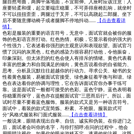
腿自然弯曲，两脚平落地面，不宜前伸。入座时应该注意：入
座要轻柔和缓，起立要端庄稳重，不可弄得座椅乱响，就坐时
不可以扭扭歪歪，两腿过于叉开，不可以高跷起二郎腿。坐下
后不要随意挪动椅子或者腿脚不停地抖动......
【点击查看详
情】
色彩是服装的重要的语言符号，无意中，面试官就会被你的服
饰的色彩语言所打动。红色热情、积极，它显示着你的强大的
个性强力，它表述着你强烈的主观意识和表现欲望。面试官习
惯了沉闷的灰黑色，红色的感染力很容易打动他，令他振奋，
印象深刻。但太浓烈的红色会使人有排斥的情绪。黄色代表着
丰富的想象力和自我满足的倾向，黄色言说着你的自省能力、
思考、分析及沉默往往超越你的行动力。寻求公关、秘书的女
性着黄色服装，易被面试官接受。绿色象征着平衡与和谐。绿
色在表达着你的协调与理性，它在告诉面试官你办事干练可
靠。这是面试官一般都可接受的色彩。蓝色宁静。蓝色表明着
你稳重而保守，蓝色亦在提醒面试官"三思而后行"。所以，面
试时尽量不要着蓝色服饰。服装的款式又是另一种语言符号。
面试中，着装的款式宜简炼、朴素、不抢眼。服装款式可
分"风格式服装和门面式服装......
【点击查看详情】
一般说来，眼睛表现出自卑、自信、诚实和伪装。在你进门之
后，面试者会叫你的名字，与你打招呼;在问的过程中，他会
用眼睛注视你。如果你的眼光游移不定，逃避他的注视，这既