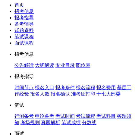
首页
招考信息
报考指导
备考辅导
试题资料
笔试课程
面试课程
招考信息
公告解读
大纲解读
专业目录
职位表
报考指导
时间节点
报名入口
报考条件
报名流程
报名费用
基层工
作经验
报名人数
报名确认
准考证打印
十七大部委
笔试
行测备考
申论备考
考试时间
考试流程
考试科目
答题须
知
考场规则
真题解析
笔试成绩
分数线
面试