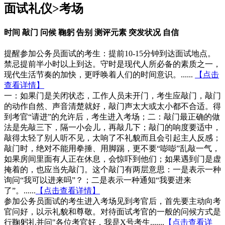
面试礼仪>考场
时间
敲门
问候
鞠躬
告别
测评元素
突发状况
自信
提醒参加公务员面试的考生：提前10-15分钟到达面试地点。
禁忌提前半小时以上到达。守时是现代人所必备的素质之一，
现代生活节奏的加快，更呼唤着人们的时间意识。......
【点击
查看详情】
一：如果门是关闭状态，工作人员未开门，考生应敲门，敲门
的动作自然、声音清楚就好，敲门声太大或太小都不合适。得
到考官“请进”的允许后，考生进入考场；二：敲门最正确的做
法是先敲三下，隔一小会儿，再敲几下；敲门的响度要适中，
敲得太轻了别人听不见，太响了不礼貌而且会引起主人反感；
敲门时，绝对不能用拳捶、用脚踢，更不要“嘭嘭”乱敲一气，
如果房间里面有人正在休息，会惊吓到他们；如果遇到门是虚
掩着的，也应当先敲门。这个敲门有两层意思：一是表示一种
询问“我可以进来吗”？；二是表示一种通知“我要进来
了”。......
【点击查看详情】
参加公务员面试的考生进入考场见到考官后，首先要主动向考
官问好，以示礼貌和尊敬。对待面试考官的一般的问候方式是
行鞠躬礼并问"各位考官好，我是X号考生.......
【点击查看详