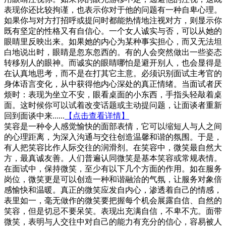
表现你还比较拘谨，也表示你对于他的问题有一种自卑心理。
如果你与对方打招呼或提问时都能热情地注视对方，则显示你
既有坚定的性格又有自信心。一个女人诚实与否，可以从她的
眼睛里反映出来。如果她的内心为某种事实担心，而又无法坦
白地说出时，眼睛是忽东忽西的。有的人会突然做出一些姿态
转移别人的眼神。而诚实的眼睛哪怕是避开别人，也会显得是
在认真地思考，而不是在打其它主意。必须识别面试主考官的
身体语言变化，从中获得他内心深处的真正情绪。当面试者厌
烦时：表现为坐立不安，眼看桌面的小东西，手指头轻敲着桌
面。这时候你可以试着改变话题或主动提问题，让面谈者重新
回到面谈中来......
【点击查看详情】
笑容是一种令人感觉愉快的面部表情，它可以缩短人与人之间
的心理距离，为深入沟通与交往创造温馨和谐的氛围。于是，
有人把笑容比作人际交往的润滑剂。在笑容中，微笑最自然大
方，最真诚友善。人们普遍认同微笑是基本笑容或常规表情。
在面试中，保持微笑，至少有以下几个方面的作用。如在服务
岗位，微笑更是可以创造一种和谐融洽的气氛，让服务对象倍
感愉快和温暖。真正的微笑应发自内心，渗透着自己的情感，
表里如一，毫无做作的微笑要把握每个机会展露自信、自然的
笑容，但是切忌不要呆笑。表现出充满自信，不卑不亢。面带
微笑，表明与人交往中对自己的能力有充分的信心，容易被人