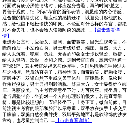
对面试有疲劳厌倦情绪时，你应起身告退，再约时间?总之，
要善于观察，细"阅读"考官的面部表情，洞悉他的内心情感，
迎合他的情绪变化，顺应他的感情迁移，以避免引起他的反
感，给他留下轻松愉快的印象。不论面对什么样的考官，都绝
对不会失礼，也不会给人馅媚阿谈的感觉......
【点击查看详
情】
走进办公室时，应抬头、挺胸、面带微笑，目光注视考官，不
瞻前顾后，不左顾右盼。男士步伐矫健、端庄、自然、大方，
给人以沉着、稳重、勇敢、无畏的印象女士步伐轻盈、敏捷，
给人以轻巧、欢悦、柔和之感。走到考官面前，应亲切地道一
声"您好"，若主考官站起来与你握手，你则热情地把手伸过去
与之相握。然后站直身子，精神饱满，面带微笑，挺胸收腹，
两脚并齐，双臂自然下垂或交叉于体前，两腿靠拢，像松树一
样伟岸挺拔，男士显得刚毅洒脱、舒展大方，女士显得婷立端
庄、秀丽俊美。当主考官示意坐下时，方可落座。就坐后，可
适当调整坐姿，坐姿对一个人的心理影响很大，若是直背靠
椅，那是比较理想的，应轻轻坐下，上身正直，微向前倾，目
前注视主考官的眼部和脸部以示尊重，双手放在扶手上或交叉
于腹前，双腿自然变曲并拢，双脚平落地面若是软绵绵的沙发
靠椅，也尽量控制自己......
【点击查看详情】