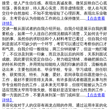
接受，使人产生信任感。表现出真诚友善。微笑反映自己心底
坦荡，善良友好，待人真心实意，而非虚情假意，使人在与其
交往中自然放松，不知不觉地缩短了心理距离。表现出乐业敬
业。主考官会认为你能在工作岗位上保持微笑......
【点击查看
详情】
交谈一般从面试者的自我介绍开始。自我介绍是展示自我的重
要机会，如果一个人连自己的情况都搞不清楚，又如何去干好
别的事。虽然你的求职信和个人材料考官已看过，但自我介绍
则是面试不可缺少的一个环节，考官可以通过它考察你的口才
和气质。自我介绍一般很短，两三分钟就够了，但这一炮打哑
了，不仅涉及到第一印象，而且涉及以后的间答，关系到面试
成败。因此要切实坚定自信心，努力稳定情绪，准确把握自己
的特长和优势，并用简短却能给人强烈印象的语言，流畅地表
达出来，主要包括姓名、毕业学校、专业、学习成绩、担任职
务、获奖情况、特长、兴趣、爱好。若间录取后你愿意做什么
工作，最好不要回答得太具体。有许多面试者都愿意从事与所
学专业相符合的工作，这本来无可厚非，但很可能被认为工作
适应范围太窄而导致失败。答最好是适宜做什么性质的工作，
哪一方面的工作，不要具体到某一部门或科室......
【点击查看
详情】
美容化妆对于人的仪容有画龙点睛的作用。通过运用丰富的化