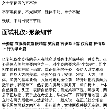
女士穿裙装的五不准：
不穿黑皮裙、不光脚穿、鞋袜不配、袜子不能
残破、不能出现三节腿
面试礼仪>形象细节
坐姿篇
衣服着装篇
眼睛篇
笑容篇
言谈举止篇
仪容篇
神情举
止
行为举止篇
坐姿礼仪坐姿指的是人在就座以后身体所保持的一种姿势。坐
姿是体态美的主要内容之一。对坐姿的要求是"坐如钟"，即坐
相要像钟那样端正稳重。端正优美的坐姿，会给人以文雅稳
重、自然大方的美感。坐姿的特点：安详、雅致、大方、得
体。坐姿的基本要领：入座时走到座位前，转身后把右脚向后
撤半步，轻稳坐下，然后把右脚与左脚并齐，坐在椅上，上体
自然挺直，头正，表情自然亲切，目光柔和平视，嘴微闭，两
肩平正放松，双手放在考桌上，掌心向下，两脚平落地面，起
立时右脚先后收半步然后站起。一般来说，在正式社交场合，
要求男性两腿之间可有一拳的距离，女性两腿并拢无空隙。两