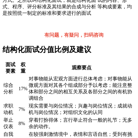
方式。之所以叫结构化面试，就是结构化面 试的内容、形
式、程序、评分标准及其结果的合成与分析 等构成要素，均
是按照统一制定的标准和要求进行的面试
有问题，有疑问，扫码咨询
结构化面试分值比例及建议
面试
权
观察要点
要素
重
对事物能从宏观方面进行总体考虑；对事物能从
综合
微观方面对其各个组成部分予以考虑；能注意整
17%
分析
体和部分之间的相互关系及各部分之间的有机协
调组合
求职
现实需要与岗位情况；兴趣与岗位情况；成就动
7%
动机
机与岗位情况；对组织文化的认同
举止
穿着打扮得体；言行举止符合一般的礼节；无多
8%
仪表
余的动作。
自我
在较强刺激情境中，表情和言语自然；受到有挑