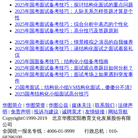
2025年国考面试备考技巧：探讨结构化面试的重点问题
2025年国考面试备考技巧：人际关系怎样答题才算是个
性
2025年国考面试备考技巧：综合分析中表态的个性化
2025年国考面试备考技巧：高分技巧及答题原则
2025年国考面试备考技巧：情景模拟之演员的自我修养
2025年国考面试备考技巧：谈结构化面试之面试着装礼
仪
2025年国面备考技巧：结构化小组备考指南
2025年国考面试备考技巧：面试观点类题目如何分析？
2025年国考面试备考技巧：面试考场上如果遇到突发事
件
25国考面试：结构化小组VS结构化面试，傻傻分不清?
2025国考结构化小组面试高分技巧
华图简介
|
华图荣誉
|
华图公益
|
媒体关注
|
联系我们
|
法律声
明
|
免责声明
|
投诉与建议
|
诚聘英才
|
友情链接
|
网站导航
Copyright©1999-2019 北京华图宏阳教育文化发展股份有限
公司
全国统一报名专线：4006-01-9999 行政总机：010-
68296100