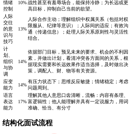
情绪
10%
战性甚至有羞辱场合，能保持冷静；为长远或更
控制
高目标，抑制自己当前的欲望。
人际
人际合作主动；理解组织中权属关系（包括对权
交往
限服从、纪律等意识）；人际间的适应；有效沟
的意
13%
通（传递信息）；处理人际关系原则性与灵活性
识与
结合。
技巧
计
依据部门目标，预见未来的要求、机会的不利因
划、
素，并做出计划，看清冲突各方面间的关系，根
组织
14%
据现实需要和长远效果作适当选择，及时做出决
与协
策，调配人、财、物等有关资源。
调
应变
有压力状态下；思维反应敏捷；情绪稳定；考虑
14%
能力
问题周到。
语言
理解其他人意思口齿清晰，流畅：内容有条理、
表达
17%
富逻辑性；他人能理解并具有一定说服力，用词
能力
准确、恰当、有分寸
结构化面试流程