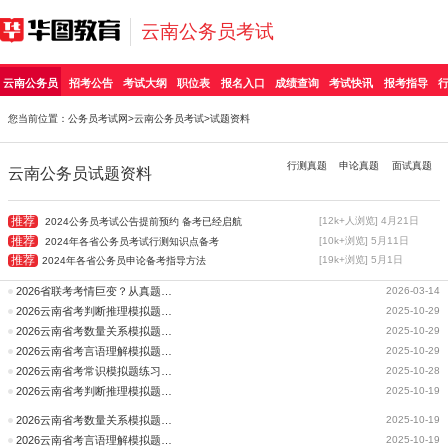
云南公务员考试
云南公务员
招考公告
考试大纲
职位表
报名入口
成绩查询
考试快讯
报考指导
您当前位置：
公务员考试网
>
云南公务员考试
>试题资料
行测真题
申论真题
面试真题
云南公务员试题资料
推荐
[12k+人浏览] 4月21日
2024公务员考试公告提前预约 备考已经启航
推荐
[10k+浏览] 5月11日
2024年各省公务员考试行测知识点备考
推荐
[19k+浏览] 5月1日
2024年各省公务员申论备考指导方法
2026省联考考情巨变？从真题看未来的公考命题风向标_云南华图
2026-03-14
2026云南省考判断推理模拟题练习（省考判断推理33）
2025-10-29
2026云南省考数量关系模拟题练习（省考数量关系33）
2025-10-29
2026云南省考言语理解模拟题练习（省考言语理解31）
2025-10-29
2026云南省考常识模拟题练习（省考常识判断33）
2025-10-28
2026云南省考判断推理模拟题练习（省考判断推理32）
2025-10-19
2026云南省考数量关系模拟题练习（省考数量关系32）
2025-10-19
2026云南省考言语理解模拟题练习（省考言语理解30）
2025-10-19