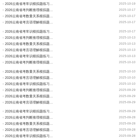
2026云南省考常识模拟题练习（省考常识判断32）
2025-10-19
2026云南省考判断推理模拟题练习（省考判断推理31）
2025-10-17
2026云南省考数量关系模拟题练习（省考数量关系31）
2025-10-17
2026云南省考言语理解模拟题练习（省考言语理解29）
2025-10-17
2026云南省考常识模拟题练习（省考常识判断31）
2025-10-17
2026云南省考判断推理模拟题练习（省考判断推理30）
2025-10-13
2026云南省考数量关系模拟题练习（省考数量关系30）
2025-10-13
2026云南省考言语理解模拟题练习（省考言语理解28）
2025-10-13
2026云南省考常识模拟题练习（省考常识判断30）
2025-10-13
2026云南省考判断推理模拟题练习（省考判断推理29）
2025-10-10
2026云南省考数量关系模拟题练习（省考数量关系29）
2025-10-10
2026云南省考言语理解模拟题练习（省考言语理解27）
2025-10-10
2026云南省考常识模拟题练习（省考常识判断29）
2025-10-10
2026云南省考判断推理模拟题练习（省考判断推理28）
2025-09-29
2026云南省考数量关系模拟题练习（省考数量关系28）
2025-09-29
2026云南省考言语理解模拟题练习（省考言语理解26）
2025-09-29
2026云南省考常识模拟题练习（省考常识判断28）
2025-09-29
2026云南省考判断推理模拟题练习（省考判断推理27）
2025-09-28
2026云南省考数量关系模拟题练习（省考数量关系27）
2025-09-28
2026云南省考言语理解模拟题练习（省考言语理解25）
2025-09-28
2026云南省考常识模拟题练习（省考常识判断27）
2025-09-28