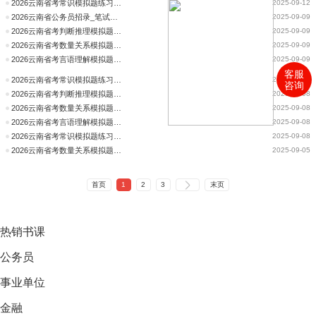
2026云南省考常识模拟题练习（省考常识判断22）
2025-09-12
2026云南省公务员招录_笔试试题练习及备考指导
2025-09-09
2026云南省考判断推理模拟题练习（省考判断推理21）
2025-09-09
2026云南省考数量关系模拟题练习（省考数量关系21）
2025-09-09
2026云南省考言语理解模拟题练习（省考言语理解19）
2025-09-09
客服
2026云南省考常识模拟题练习（省考常识判断21）
2025-09-09
咨询
2026云南省考判断推理模拟题练习（省考判断推理20）
2025-09-08
2026云南省考数量关系模拟题练习（省考数量关系20）
2025-09-08
2026云南省考言语理解模拟题练习（省考言语理解18）
2025-09-08
2026云南省考常识模拟题练习（省考常识判断20）
2025-09-08
2026云南省考数量关系模拟题练习（省考数量关系19）
2025-09-05
首页
1
2
3
末页
热销
书课
公务员
事业单位
金融