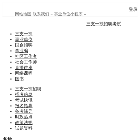
登录
网站地图
联系我们
事业单位小程序
三支一扶招聘考试
三支一扶
事业单位
国企招聘
事业编
社区工作者
社会工作师
直播讲座
网络课程
图书
三支一扶招聘
招考信息
考试快讯
报名指导
备考辅导
时政热点
政策法规
试题资料
各地