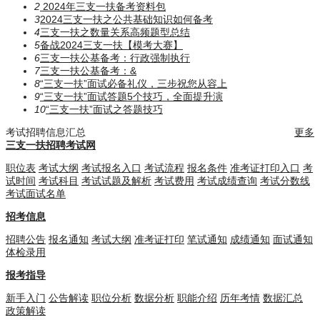
2
2024年三支一扶备考资料包
3
2024三支一扶之公共基础知识如何备考
4
三支一扶之数量关系高频题型总结
5
备战2024三支一扶【模考大赛】
6
三支一扶公基备考：行政强制执行
7
三支一扶公基备考：​​​&
8
“三支一扶”面试必备礼仪，三步祝您从容上
9
“三支一扶”面试答题5个技巧，全面提升演
10
“三支一扶”面试之答题技巧
考试招聘信息汇总
更多
三支一扶招聘考试网
职位表
考试大纲
考试报名入口
考试流程
报名条件
准考证打印入口
考
试时间
考试科目
考试试题及解析
考试费用
考试成绩查询
考试分数线
考试面试名单
招考信息
招聘公告
报名通知
考试大纲
准考证打印
笔试通知
成绩通知
面试通知
体检录用
报考指导
新手入门
公告解读
职位分析
数据分析
职能介绍
历年考情
数据汇总
政策解读