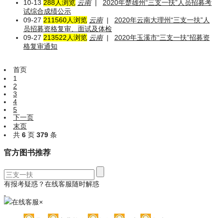
10-13
288人浏览
云南
|
2020年楚雄州“三支一扶”人员招募考
试综合成绩公示
09-27
211560人浏览
云南
|
2020年云南大理州“三支一扶”人
员招募资格复审、面试及体检
09-27
213522人浏览
云南
|
2020年玉溪市“三支一扶”招募资
格复审通知
首页
1
2
3
4
5
下一页
末页
共
6
页
379
条
官方图书推荐
有报考疑惑？在线客服随时解惑
在线客服
×