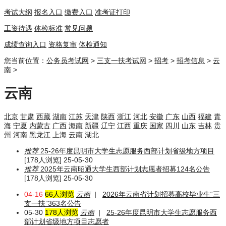
考试大纲
报名入口
缴费入口
准考证打印
工资待遇
体检标准
常见问题
成绩查询入口
资格复审
体检通知
您当前位置：
公务员考试网
>
三支一扶考试网
>
招考
>
招考信息
>
云
南
>
云南
北京
甘肃
西藏
湖南
江苏
天津
陕西
浙江
河北
安徽
广东
山西
福建
青
海
宁夏
内蒙古
广西
海南
新疆
辽宁
江西
重庆
国家
四川
山东
吉林
贵
州
河南
黑龙江
上海
云南
湖北
推荐
25-26年度昆明市大学生志愿服务西部计划省级地方项目
[178人浏览] 25-05-30
推荐
2025年云南昭通大学生西部计划志愿者招募124名公告
[178人浏览] 25-05-30
04-16
66人浏览
云南
|
2026年云南省计划招募高校毕业生“三
支一扶”363名公告
05-30
178人浏览
云南
|
25-26年度昆明市大学生志愿服务西
部计划省级地方项目志愿者