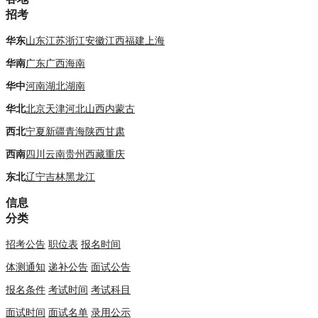
招考
华东
山东
江苏
浙江
安徽
江西
福建
上海
华南
广东
广西
海南
华中
河南
湖北
湖南
华北
北京
天津
河北
山西
内蒙古
西北
宁夏
新疆
青海
陕西
甘肃
西南
四川
云南
贵州
西藏
重庆
东北
辽宁
吉林
黑龙江
信息
分类
招考公告
职位表
报名时间
体测通知
递补公告
面试公告
报名条件
考试时间
考试科目
面试时间
面试名单
录用公示