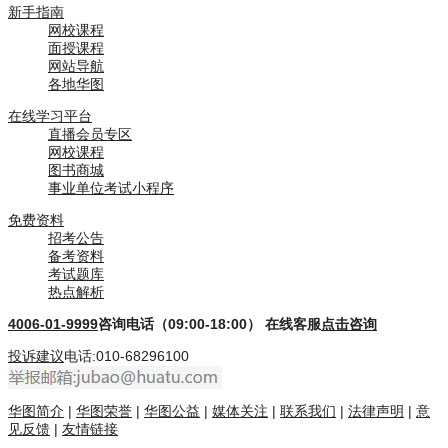
新手指南
网校课程
面授课程
网站导航
各地华图
在线学习平台
直播会员专区
网校课程
图书商城
事业单位考试小程序
免费资料
招考公告
备考资料
考试题库
热点解析
4006-01-9999
咨询电话（09:00-18:00）
在线客服
点击咨询
投诉建议
电话:010-68296100
华图简介
|
华图荣誉
|
华图公益
|
媒体关注
|
联系我们
|
法律声明
|
意
见反馈
|
友情链接