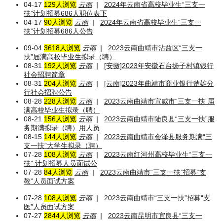
04-17
129人浏览
云南
|
2024年云南省高校毕业生“三支一
扶”计划招募686人职位表下
04-17
90人浏览
云南
|
2024年云南省高校毕业生“三支一
扶”计划招募686人公告
09-04
3618人浏览
云南
|
2023云南曲靖市沾益区“三支一
扶”届满高校毕业生拟录（聘）
08-31
192人浏览
云南
|
[安徽]2023年安徽石台扬子村镇银行
社会招聘简章
08-31
204人浏览
云南
|
[云南]2023年曲靖市商业银行楚雄分
行社会招聘公告
08-28
228人浏览
云南
|
2023云南曲靖市宣威市“三支一扶”届
满高校毕业生拟录（聘）
08-21
156人浏览
云南
|
2023云南曲靖市陆良县“三支一扶”服
务期满拟录（聘）用人员
08-15
144人浏览
云南
|
2023云南曲靖市会泽县服务期满“三
支一扶”大学生拟录（聘）
07-28
108人浏览
云南
|
2023云南红河州高校毕业生“三支一
扶” 计划招募人员面试公
07-28
84人浏览
云南
|
2023云南曲靖市“三支一扶”招募“支
教”人员面试方案
07-28
108人浏览
云南
|
2023云南曲靖市“三支一扶”招募“支
医”人员面试方案
07-27
2844人浏览
云南
|
2023云南昆明市宜良县“三支一