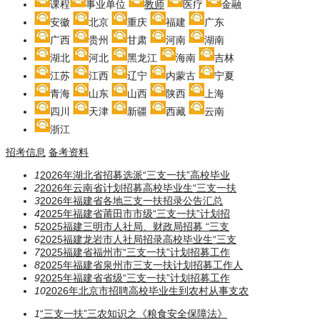
课程
事业单位
教师
医疗
金融
安徽
北京
重庆
福建
广东
广西
贵州
甘肃
河南
湖南
湖北
河北
黑龙江
海南
吉林
江苏
江西
辽宁
内蒙古
宁夏
青海
山东
山西
陕西
上海
四川
天津
新疆
西藏
云南
浙江
招考信息
备考资料
1
2026年湖北省招募选派“三支一扶”高校毕业
2
2026年云南省计划招募高校毕业生“三支一扶
3
2026年福建省各地三支一扶招录公告汇总
4
2025年福建省莆田市市级“三支一扶”计划招
5
2025福建三明市人社局、财政局招募 “三支
6
2025福建龙岩市人社局招录高校毕业生“三支
7
2025福建省福州市“三支一扶”计划招募工作
8
2025年福建省泉州市三支一扶计划招募工作人
9
2025年福建省省级“三支一扶”计划招募工作
10
2026年北京市招聘高校毕业生到农村从事支农
1
“三支一扶”三农知识之《粮食安全保障法》