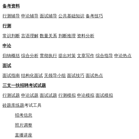
备考资料
行测辅导
申论辅导
面试辅导
公共基础知识
备考技巧
行测
常识判断
言语理解
数量关系
判断推理
资料分析
申论
归纳概括
综合分析
贯彻执行
提出对策
文章写作
综合指导
申论热点
面试
面试指南
结构化面试
无领导小组
面试技巧
面试热点
三支一扶招聘考试试题
行测试题
申论试题
面试试题
行测模拟
申论模拟
面试模拟
砖题库练题
考试工具
招考信息
照片调整
直播讲座