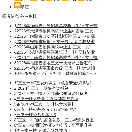
浙江
招考信息
备考资料
1
2026年海南省计划招募高校毕业生“三支一扶
2
2026年天津市招募高校毕业生到基层“三支一
3
2026年内蒙古自治区计划招募“三支一扶”高
4
2026年安徽省招募“三支一扶”计划高校毕业
5
2026年山东省招募高校毕业生“三支一扶”
6
2026年湖北省招募选派“三支一扶”高校毕业
7
2026年云南省计划招募高校毕业生“三支一扶
8
2026年福建省各地三支一扶招录公告汇总
9
2025年福建省莆田市市级“三支一扶”计划招
10
2025福建三明市人社局、财政局招募 “三支
1
“三支一扶”三农知识之《粮食安全保障法》
2
2024年三支一扶备考资料包
3
2024三支一扶之公共基础知识如何备考
4
三支一扶之数量关系高频题型总结
5
备战2024三支一扶【模考大赛】
6
三支一扶公基备考：行政强制执行
7
三支一扶公基备考：​​​&
8
“三支一扶”面试必备礼仪，三步祝您从容上
9
“三支一扶”面试答题5个技巧，全面提升演
10
“三支一扶”面试之答题技巧