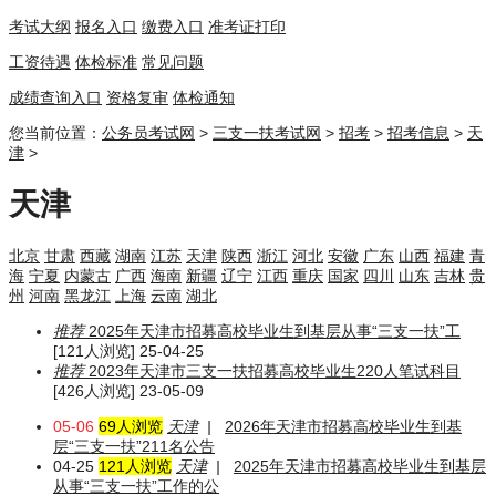
考试大纲
报名入口
缴费入口
准考证打印
工资待遇
体检标准
常见问题
成绩查询入口
资格复审
体检通知
您当前位置：
公务员考试网
>
三支一扶考试网
>
招考
>
招考信息
>
天
津
>
天津
北京
甘肃
西藏
湖南
江苏
天津
陕西
浙江
河北
安徽
广东
山西
福建
青
海
宁夏
内蒙古
广西
海南
新疆
辽宁
江西
重庆
国家
四川
山东
吉林
贵
州
河南
黑龙江
上海
云南
湖北
推荐
2025年天津市招募高校毕业生到基层从事“三支一扶”工
[121人浏览] 25-04-25
推荐
2023年天津市三支一扶招募高校毕业生220人笔试科目
[426人浏览] 23-05-09
05-06
69人浏览
天津
|
2026年天津市招募高校毕业生到基
层“三支一扶”211名公告
04-25
121人浏览
天津
|
2025年天津市招募高校毕业生到基层
从事“三支一扶”工作的公