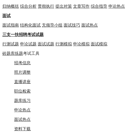
归纳概括
综合分析
贯彻执行
提出对策
文章写作
综合指导
申论热点
面试
面试指南
结构化面试
无领导小组
面试技巧
面试热点
三支一扶招聘考试试题
行测试题
申论试题
面试试题
行测模拟
申论模拟
面试模拟
砖题库练题
考试工具
招考信息
照片调整
直播讲座
职位检索
题库练习
申论热点
面试热点
资料下载