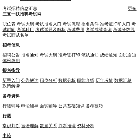
考试招聘信息汇总
更多
三支一扶招聘考试网
职位表
考试大纲
考试报名入口
考试流程
报名条件
准考证打印入口
考
试时间
考试科目
考试试题及解析
考试费用
考试成绩查询
考试分数线
考试面试名单
招考信息
招聘公告
报名通知
考试大纲
准考证打印
笔试通知
成绩通知
面试通知
体检录用
报考指导
新手入门
公告解读
职位分析
数据分析
职能介绍
历年考情
数据汇总
政策解读
备考资料
行测辅导
申论辅导
面试辅导
公共基础知识
备考技巧
行测
常识判断
言语理解
数量关系
判断推理
资料分析
申论