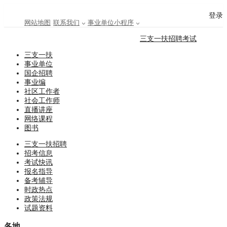
登录
网站地图
联系我们
事业单位小程序
三支一扶招聘考试
三支一扶
事业单位
国企招聘
事业编
社区工作者
社会工作师
直播讲座
网络课程
图书
三支一扶招聘
招考信息
考试快讯
报名指导
备考辅导
时政热点
政策法规
试题资料
各地