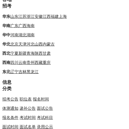
招考
华东
山东
江苏
浙江
安徽
江西
福建
上海
华南
广东
广西
海南
华中
河南
湖北
湖南
华北
北京
天津
河北
山西
内蒙古
西北
宁夏
新疆
青海
陕西
甘肃
西南
四川
云南
贵州
西藏
重庆
东北
辽宁
吉林
黑龙江
信息
分类
招考公告
职位表
报名时间
体测通知
递补公告
面试公告
报名条件
考试时间
考试科目
面试时间
面试名单
录用公示