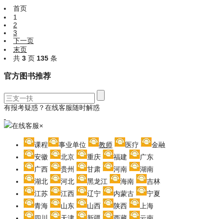
首页
1
2
3
下一页
末页
共
3
页
135
条
官方图书推荐
有报考疑惑？在线客服随时解惑
在线客服
×
课程
事业单位
教师
医疗
金融
安徽
北京
重庆
福建
广东
广西
贵州
甘肃
河南
湖南
湖北
河北
黑龙江
海南
吉林
江苏
江西
辽宁
内蒙古
宁夏
青海
山东
山西
陕西
上海
四川
天津
新疆
西藏
云南