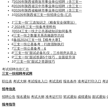
7
2026年陕西省商洛市事业单位招聘（含三支一
8
2026年陕西省汉中市事业单位招聘（含三支一
9
2026年陕西省榆林市事业单位招聘（含三支一
10
2026年陕西省三支一扶招录公告-汇总
1
“三支一扶”三农知识之《粮食安全保障法》
2
2024年三支一扶备考资料包
3
2024三支一扶之公共基础知识如何备考
4
三支一扶之数量关系高频题型总结
5
备战2024三支一扶【模考大赛】
6
三支一扶公基备考：行政强制执行
7
三支一扶公基备考：​​​&
8
“三支一扶”面试必备礼仪，三步祝您从容上
9
“三支一扶”面试答题5个技巧，全面提升演
10
“三支一扶”面试之答题技巧
考试招聘信息汇总
三支一扶招聘考试网
职位表
考试大纲
考试报名入口
考试流程
报名条件
准考证打印入口
考
招考信息
招聘公告
报名通知
考试大纲
准考证打印
笔试通知
成绩通知
面试通知
报考指导