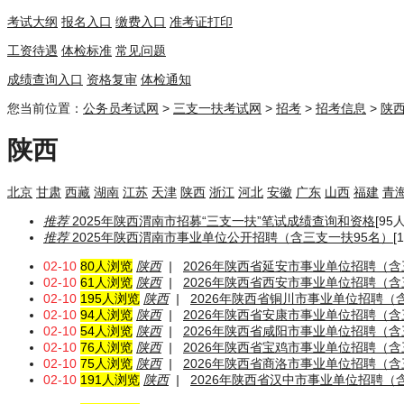
考试大纲
报名入口
缴费入口
准考证打印
工资待遇
体检标准
常见问题
成绩查询入口
资格复审
体检通知
您当前位置：
公务员考试网
>
三支一扶考试网
>
招考
>
招考信息
>
陕
陕西
北京
甘肃
西藏
湖南
江苏
天津
陕西
浙江
河北
安徽
广东
山西
福建
青
推荐
2025年陕西渭南市招募“三支一扶”笔试成绩查询和资格
[95人
推荐
2025年陕西渭南市事业单位公开招聘（含三支一扶95名）
[
02-10
80人浏览
陕西
|
2026年陕西省延安市事业单位招聘（含
02-10
61人浏览
陕西
|
2026年陕西省西安市事业单位招聘（含
02-10
195人浏览
陕西
|
2026年陕西省铜川市事业单位招聘（
02-10
94人浏览
陕西
|
2026年陕西省安康市事业单位招聘（含
02-10
54人浏览
陕西
|
2026年陕西省咸阳市事业单位招聘（含
02-10
76人浏览
陕西
|
2026年陕西省宝鸡市事业单位招聘（含
02-10
75人浏览
陕西
|
2026年陕西省商洛市事业单位招聘（含
02-10
191人浏览
陕西
|
2026年陕西省汉中市事业单位招聘（