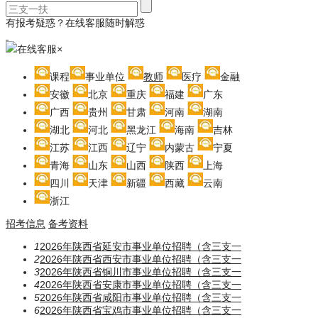
有报考疑惑？在线客服随时解惑
在线客服
×
课程
事业单位
教师
医疗
金融
安徽
北京
重庆
福建
广东
广西
贵州
甘肃
河南
湖南
湖北
河北
黑龙江
海南
吉林
江苏
江西
辽宁
内蒙古
宁夏
青海
山东
山西
陕西
上海
四川
天津
新疆
西藏
云南
浙江
招考信息
备考资料
1
2026年陕西省延安市事业单位招聘（含三支一
2
2026年陕西省西安市事业单位招聘（含三支一
3
2026年陕西省铜川市事业单位招聘（含三支一
4
2026年陕西省安康市事业单位招聘（含三支一
5
2026年陕西省咸阳市事业单位招聘（含三支一
6
2026年陕西省宝鸡市事业单位招聘（含三支一