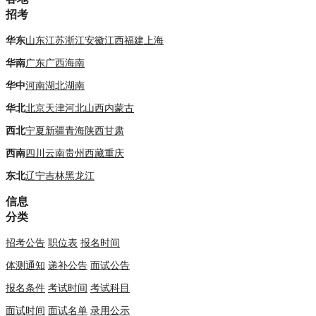
招考
华东
山东
江苏
浙江
安徽
江西
福建
上海
华南
广东
广西
海南
华中
河南
湖北
湖南
华北
北京
天津
河北
山西
内蒙古
西北
宁夏
新疆
青海
陕西
甘肃
西南
四川
云南
贵州
西藏
重庆
东北
辽宁
吉林
黑龙江
信息
分类
招考公告
职位表
报名时间
体测通知
递补公告
面试公告
报名条件
考试时间
考试科目
面试时间
面试名单
录用公示