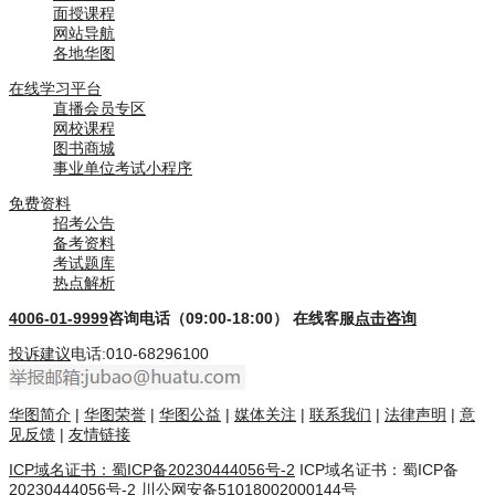
面授课程
网站导航
各地华图
在线学习平台
直播会员专区
网校课程
图书商城
事业单位考试小程序
免费资料
招考公告
备考资料
考试题库
热点解析
4006-01-9999
咨询电话（09:00-18:00）
在线客服
点击咨询
投诉建议
电话:010-68296100
华图简介
|
华图荣誉
|
华图公益
|
媒体关注
|
联系我们
|
法律声明
|
意
见反馈
|
友情链接
ICP域名证书：蜀ICP备20230444056号-2
ICP域名证书：蜀ICP备
20230444056号-2
川公网安备51018002000144号