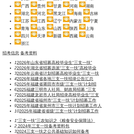
广西
贵州
甘肃
河南
湖南
湖北
河北
黑龙江
海南
吉林
江苏
江西
辽宁
内蒙古
宁夏
青海
山东
山西
陕西
上海
四川
天津
新疆
西藏
云南
浙江
招考信息
备考资料
1
2026年山东省招募高校毕业生“三支一扶”
2
2026年湖北省招募选派“三支一扶”高校毕业
3
2026年云南省计划招募高校毕业生“三支一扶
4
2026年福建省各地三支一扶招录公告汇总
5
2025年福建省莆田市市级“三支一扶”计划招
6
2025福建三明市人社局、财政局招募 “三支
7
2025福建龙岩市人社局招录高校毕业生“三支
8
2025福建省福州市“三支一扶”计划招募工作
9
2025年福建省泉州市三支一扶计划招募工作人
10
2025年福建省省级“三支一扶”计划招募工作
1
“三支一扶”三农知识之《粮食安全保障法》
2
2024年三支一扶备考资料包
3
2024三支一扶之公共基础知识如何备考