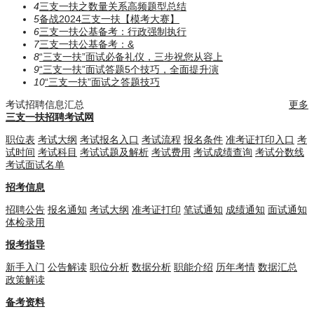
4
三支一扶之数量关系高频题型总结
5
备战2024三支一扶【模考大赛】
6
三支一扶公基备考：行政强制执行
7
三支一扶公基备考：​​​&
8
“三支一扶”面试必备礼仪，三步祝您从容上
9
“三支一扶”面试答题5个技巧，全面提升演
10
“三支一扶”面试之答题技巧
考试招聘信息汇总
更多
三支一扶招聘考试网
职位表
考试大纲
考试报名入口
考试流程
报名条件
准考证打印入口
考
试时间
考试科目
考试试题及解析
考试费用
考试成绩查询
考试分数线
考试面试名单
招考信息
招聘公告
报名通知
考试大纲
准考证打印
笔试通知
成绩通知
面试通知
体检录用
报考指导
新手入门
公告解读
职位分析
数据分析
职能介绍
历年考情
数据汇总
政策解读
备考资料