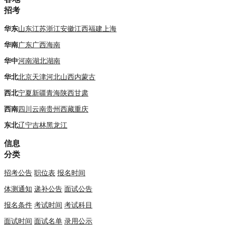
招考
华东
山东
江苏
浙江
安徽
江西
福建
上海
华南
广东
广西
海南
华中
河南
湖北
湖南
华北
北京
天津
河北
山西
内蒙古
西北
宁夏
新疆
青海
陕西
甘肃
西南
四川
云南
贵州
西藏
重庆
东北
辽宁
吉林
黑龙江
信息
分类
招考公告
职位表
报名时间
体测通知
递补公告
面试公告
报名条件
考试时间
考试科目
面试时间
面试名单
录用公示