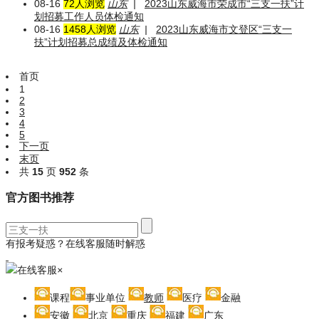
08-16
72人浏览
山东
|
2023山东威海市荣成市“三支一扶”计
划招募工作人员体检通知
08-16
1458人浏览
山东
|
2023山东威海市文登区“三支一
扶”计划招募总成绩及体检通知
首页
1
2
3
4
5
下一页
末页
共
15
页
952
条
官方图书推荐
有报考疑惑？在线客服随时解惑
在线客服
×
课程
事业单位
教师
医疗
金融
安徽
北京
重庆
福建
广东