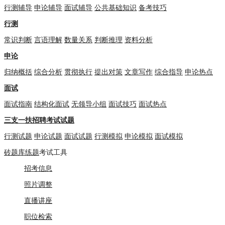
行测辅导
申论辅导
面试辅导
公共基础知识
备考技巧
行测
常识判断
言语理解
数量关系
判断推理
资料分析
申论
归纳概括
综合分析
贯彻执行
提出对策
文章写作
综合指导
申论热点
面试
面试指南
结构化面试
无领导小组
面试技巧
面试热点
三支一扶招聘考试试题
行测试题
申论试题
面试试题
行测模拟
申论模拟
面试模拟
砖题库练题
考试工具
招考信息
照片调整
直播讲座
职位检索