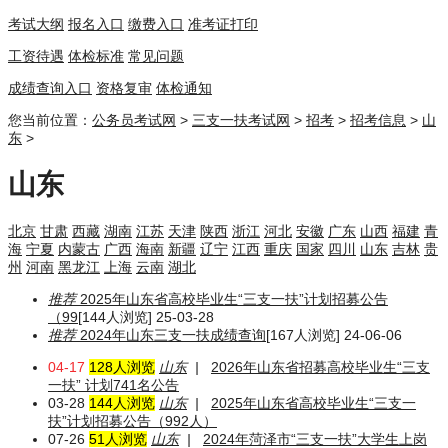
考试大纲
报名入口
缴费入口
准考证打印
工资待遇
体检标准
常见问题
成绩查询入口
资格复审
体检通知
您当前位置：
公务员考试网
>
三支一扶考试网
>
招考
>
招考信息
>
山
东
>
山东
北京
甘肃
西藏
湖南
江苏
天津
陕西
浙江
河北
安徽
广东
山西
福建
青
海
宁夏
内蒙古
广西
海南
新疆
辽宁
江西
重庆
国家
四川
山东
吉林
贵
州
河南
黑龙江
上海
云南
湖北
推荐
2025年山东省高校毕业生“三支一扶”计划招募公告
（99
[144人浏览] 25-03-28
推荐
2024年山东三支一扶成绩查询
[167人浏览] 24-06-06
04-17
128人浏览
山东
|
2026年山东省招募高校毕业生“三支
一扶” 计划741名公告
03-28
144人浏览
山东
|
2025年山东省高校毕业生“三支一
扶”计划招募公告（992人）
07-26
51人浏览
山东
|
2024年菏泽市“三支一扶”大学生上岗