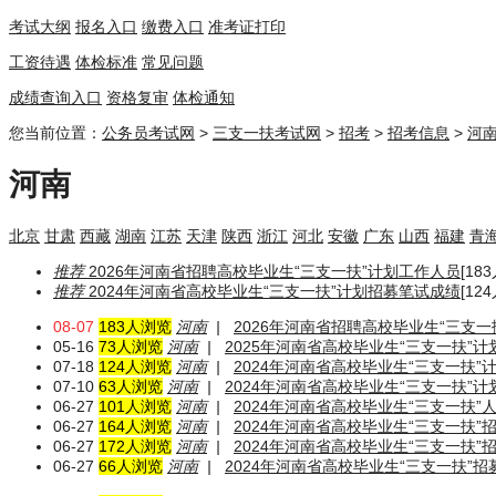
考试大纲
报名入口
缴费入口
准考证打印
工资待遇
体检标准
常见问题
成绩查询入口
资格复审
体检通知
您当前位置：
公务员考试网
>
三支一扶考试网
>
招考
>
招考信息
>
河
河南
北京
甘肃
西藏
湖南
江苏
天津
陕西
浙江
河北
安徽
广东
山西
福建
青
推荐
2026年河南省招聘高校毕业生“三支一扶”计划工作人员
[183
推荐
2024年河南省高校毕业生“三支一扶”计划招募笔试成绩
[124
08-07
183人浏览
河南
|
2026年河南省招聘高校毕业生“三支一
05-16
73人浏览
河南
|
2025年河南省高校毕业生“三支一扶”计
07-18
124人浏览
河南
|
2024年河南省高校毕业生“三支一扶
07-10
63人浏览
河南
|
2024年河南省高校毕业生“三支一扶”
06-27
101人浏览
河南
|
2024年河南省高校毕业生“三支一扶”
06-27
164人浏览
河南
|
2024年河南省高校毕业生“三支一扶”
06-27
172人浏览
河南
|
2024年河南省高校毕业生“三支一扶”
06-27
66人浏览
河南
|
2024年河南省高校毕业生“三支一扶”招