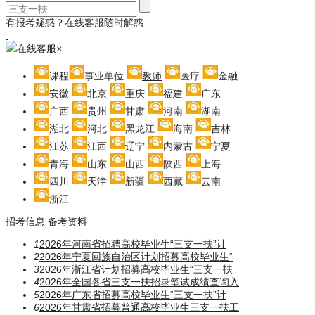
有报考疑惑？在线客服随时解惑
在线客服
×
课程
事业单位
教师
医疗
金融
安徽
北京
重庆
福建
广东
广西
贵州
甘肃
河南
湖南
湖北
河北
黑龙江
海南
吉林
江苏
江西
辽宁
内蒙古
宁夏
青海
山东
山西
陕西
上海
四川
天津
新疆
西藏
云南
浙江
招考信息
备考资料
1
2026年河南省招聘高校毕业生“三支一扶”计
2
2026年宁夏回族自治区计划招募高校毕业生“
3
2026年浙江省计划招募高校毕业生“三支一扶
4
2026年全国各省三支一扶招录笔试成绩查询入
5
2026年广东省招募高校毕业生“三支一扶”计
6
2026年甘肃省招募普通高校毕业生三支一扶工