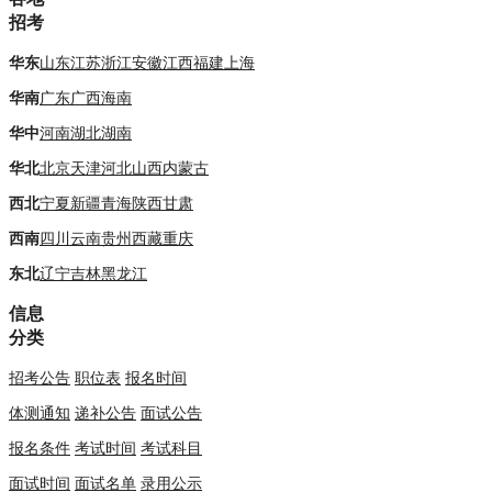
招考
华东
山东
江苏
浙江
安徽
江西
福建
上海
华南
广东
广西
海南
华中
河南
湖北
湖南
华北
北京
天津
河北
山西
内蒙古
西北
宁夏
新疆
青海
陕西
甘肃
西南
四川
云南
贵州
西藏
重庆
东北
辽宁
吉林
黑龙江
信息
分类
招考公告
职位表
报名时间
体测通知
递补公告
面试公告
报名条件
考试时间
考试科目
面试时间
面试名单
录用公示