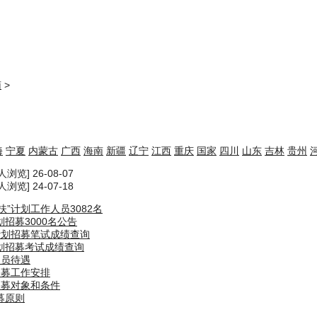
南
>
海
宁夏
内蒙古
广西
海南
新疆
辽宁
江西
重庆
国家
四川
山东
吉林
贵州
人浏览] 26-08-07
人浏览] 24-07-18
扶”计划工作人员3082名
划招募3000名公告
”计划招募笔试成绩查询
计划招募考试成绩查询
人员待遇
招募工作安排
招募对象和条件
募原则