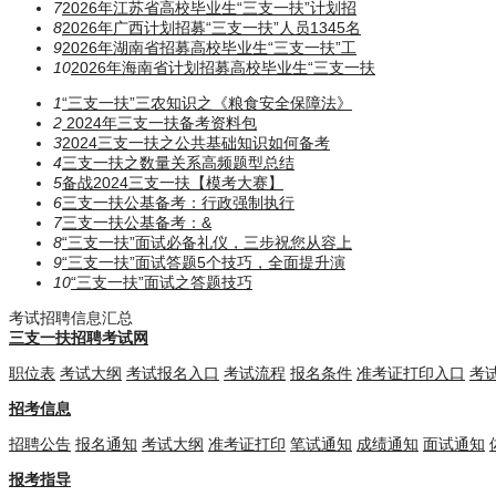
7
2026年江苏省高校毕业生“三支一扶”计划招
8
2026年广西计划招募“三支一扶”人员1345名
9
2026年湖南省招募高校毕业生“三支一扶”工
10
2026年海南省计划招募高校毕业生“三支一扶
1
“三支一扶”三农知识之《粮食安全保障法》
2
2024年三支一扶备考资料包
3
2024三支一扶之公共基础知识如何备考
4
三支一扶之数量关系高频题型总结
5
备战2024三支一扶【模考大赛】
6
三支一扶公基备考：行政强制执行
7
三支一扶公基备考：​​​&
8
“三支一扶”面试必备礼仪，三步祝您从容上
9
“三支一扶”面试答题5个技巧，全面提升演
10
“三支一扶”面试之答题技巧
考试招聘信息汇总
三支一扶招聘考试网
职位表
考试大纲
考试报名入口
考试流程
报名条件
准考证打印入口
考
招考信息
招聘公告
报名通知
考试大纲
准考证打印
笔试通知
成绩通知
面试通知
报考指导