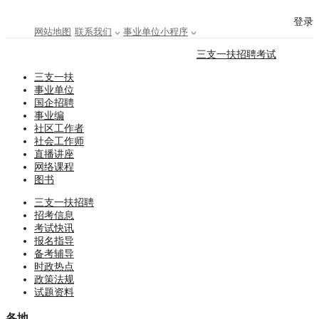
登录
网站地图
联系我们
事业单位小程序
三支一扶招聘考试
三支一扶
事业单位
国企招聘
事业编
社区工作者
社会工作师
直播讲座
网络课程
图书
三支一扶招聘
招考信息
考试快讯
报名指导
备考辅导
时政热点
政策法规
试题资料
各地