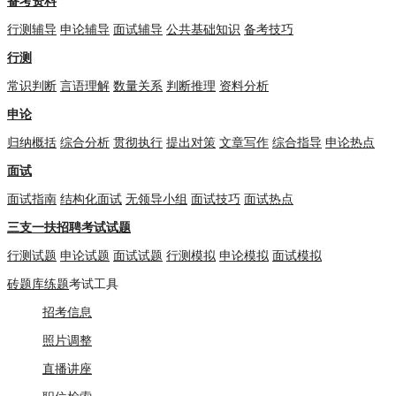
备考资料
行测辅导
申论辅导
面试辅导
公共基础知识
备考技巧
行测
常识判断
言语理解
数量关系
判断推理
资料分析
申论
归纳概括
综合分析
贯彻执行
提出对策
文章写作
综合指导
申论热点
面试
面试指南
结构化面试
无领导小组
面试技巧
面试热点
三支一扶招聘考试试题
行测试题
申论试题
面试试题
行测模拟
申论模拟
面试模拟
砖题库练题
考试工具
招考信息
照片调整
直播讲座