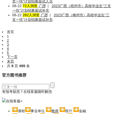
支一扶”计划招募面试人员
08-22
72人浏览
广西
|
2023广西（梧州市）高校毕业生“三支
一扶”计划招募面试补充
08-22
282人浏览
广西
|
2023广西（柳州市）高校毕业生“三
支一扶”计划招募面试补充
首页
1
2
3
4
5
下一页
末页
共
8
页
499
条
官方图书推荐
有报考疑惑？在线客服随时解惑
在线客服
×
课程
事业单位
教师
医疗
金融