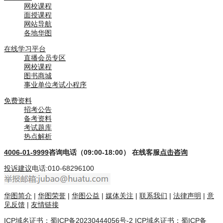
网校课程
面授课程
网站导航
各地华图
在线学习平台
直播会员专区
网校课程
图书商城
事业单位考试小程序
免费资料
招考公告
备考资料
考试题库
热点解析
4006-01-9999
咨询电话（09:00-18:00）
在线客服
点击咨询
投诉建议
电话:010-68296100
华图简介
|
华图荣誉
|
华图公益
|
媒体关注
|
联系我们
|
法律声明
|
意
见反馈
|
友情链接
ICP域名证书：蜀ICP备20230444056号-2
ICP域名证书：蜀ICP备