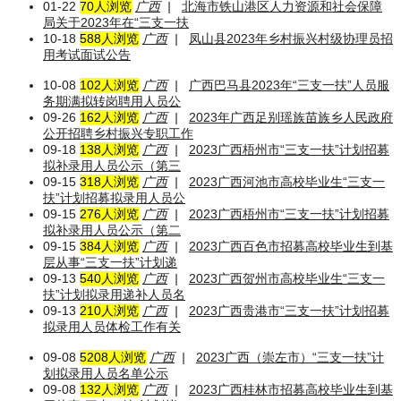
01-22
70人浏览
广西
|
北海市铁山港区人力资源和社会保障
局关于2023年在“三支一扶
10-18
588人浏览
广西
|
凤山县2023年乡村振兴村级协理员招
用考试面试公告
10-08
102人浏览
广西
|
广西巴马县2023年“三支一扶”人员服
务期满拟转岗聘用人员公
09-26
162人浏览
广西
|
2023年广西足别瑶族苗族乡人民政府
公开招聘乡村振兴专职工作
09-18
138人浏览
广西
|
2023广西梧州市“三支一扶”计划招募
拟补录用人员公示（第三
09-15
318人浏览
广西
|
2023广西河池市高校毕业生“三支一
扶”计划招募拟录用人员公
09-15
276人浏览
广西
|
2023广西梧州市“三支一扶”计划招募
拟补录用人员公示（第二
09-15
384人浏览
广西
|
2023广西百色市招募高校毕业生到基
层从事“三支一扶”计划递
09-13
540人浏览
广西
|
2023广西贺州市高校毕业生“三支一
扶”计划拟录用递补人员名
09-13
210人浏览
广西
|
2023广西贵港市“三支一扶”计划招募
拟录用人员体检工作有关
09-08
5208人浏览
广西
|
2023广西（崇左市）“三支一扶”计
划拟录用人员名单公示
09-08
132人浏览
广西
|
2023广西桂林市招募高校毕业生到基