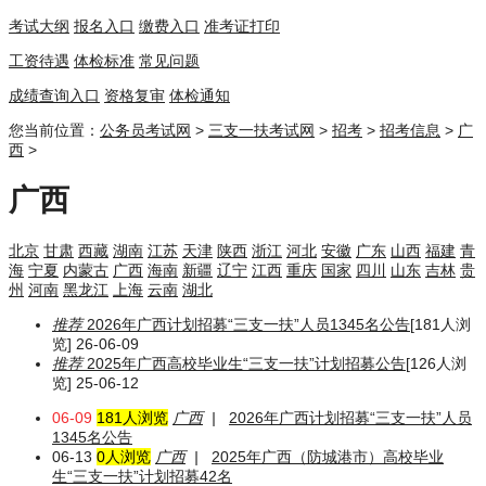
考试大纲
报名入口
缴费入口
准考证打印
工资待遇
体检标准
常见问题
成绩查询入口
资格复审
体检通知
您当前位置：
公务员考试网
>
三支一扶考试网
>
招考
>
招考信息
>
广
西
>
广西
北京
甘肃
西藏
湖南
江苏
天津
陕西
浙江
河北
安徽
广东
山西
福建
青
海
宁夏
内蒙古
广西
海南
新疆
辽宁
江西
重庆
国家
四川
山东
吉林
贵
州
河南
黑龙江
上海
云南
湖北
推荐
2026年广西计划招募“三支一扶”人员1345名公告
[181人浏
览] 26-06-09
推荐
2025年广西高校毕业生“三支一扶”计划招募公告
[126人浏
览] 25-06-12
06-09
181人浏览
广西
|
2026年广西计划招募“三支一扶”人员
1345名公告
06-13
0人浏览
广西
|
2025年广西（防城港市）高校毕业
生“三支一扶”计划招募42名