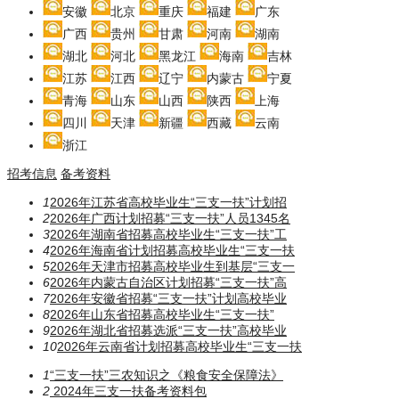
安徽
北京
重庆
福建
广东
广西
贵州
甘肃
河南
湖南
湖北
河北
黑龙江
海南
吉林
江苏
江西
辽宁
内蒙古
宁夏
青海
山东
山西
陕西
上海
四川
天津
新疆
西藏
云南
浙江
招考信息
备考资料
1
2026年江苏省高校毕业生“三支一扶”计划招
2
2026年广西计划招募“三支一扶”人员1345名
3
2026年湖南省招募高校毕业生“三支一扶”工
4
2026年海南省计划招募高校毕业生“三支一扶
5
2026年天津市招募高校毕业生到基层“三支一
6
2026年内蒙古自治区计划招募“三支一扶”高
7
2026年安徽省招募“三支一扶”计划高校毕业
8
2026年山东省招募高校毕业生“三支一扶”
9
2026年湖北省招募选派“三支一扶”高校毕业
10
2026年云南省计划招募高校毕业生“三支一扶
1
“三支一扶”三农知识之《粮食安全保障法》
2
2024年三支一扶备考资料包