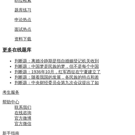
职位检索
题库练习
申论热点
面试热点
资料下载
更多
在线题库
判断题：离婚冷静期是指自婚姻登记机关收到
判断题：中国梦是民族的梦，但不是每个中国
判断题：1936年10月，红军西征在宁夏建立了
判断题：随着我国的发展，各民族的特点和差
判断题：中央财经委员会第九次会议提出了如
考生服务
帮助中心
联系我们
在线咨询
官方微博
官方微信
新手指南