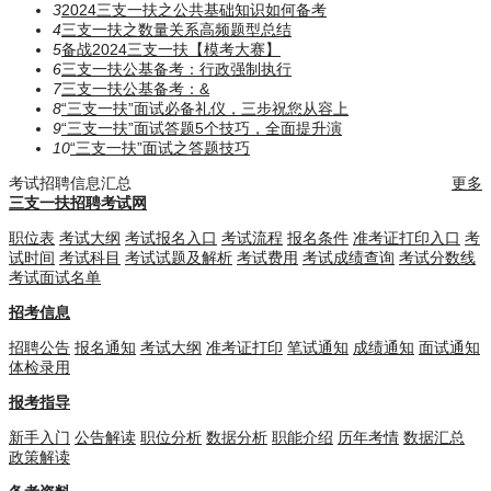
3
2024三支一扶之公共基础知识如何备考
4
三支一扶之数量关系高频题型总结
5
备战2024三支一扶【模考大赛】
6
三支一扶公基备考：行政强制执行
7
三支一扶公基备考：​​​&
8
“三支一扶”面试必备礼仪，三步祝您从容上
9
“三支一扶”面试答题5个技巧，全面提升演
10
“三支一扶”面试之答题技巧
考试招聘信息汇总
更多
三支一扶招聘考试网
职位表
考试大纲
考试报名入口
考试流程
报名条件
准考证打印入口
考
试时间
考试科目
考试试题及解析
考试费用
考试成绩查询
考试分数线
考试面试名单
招考信息
招聘公告
报名通知
考试大纲
准考证打印
笔试通知
成绩通知
面试通知
体检录用
报考指导
新手入门
公告解读
职位分析
数据分析
职能介绍
历年考情
数据汇总
政策解读