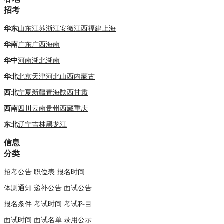
招考
华东
山东
江苏
浙江
安徽
江西
福建
上海
华南
广东
广西
海南
华中
河南
湖北
湖南
华北
北京
天津
河北
山西
内蒙古
西北
宁夏
新疆
青海
陕西
甘肃
西南
四川
云南
贵州
西藏
重庆
东北
辽宁
吉林
黑龙江
信息
分类
招考公告
职位表
报名时间
体测通知
递补公告
面试公告
报名条件
考试时间
考试科目
面试时间
面试名单
录用公示