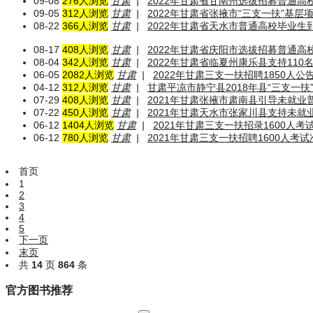
09-08
276人浏览
甘肃
|
2022年甘肃省甘南州选拔招募普通高
09-05
312人浏览
甘肃
|
2022年甘肃省张掖市“三支一扶”基
08-22
366人浏览
甘肃
|
2022年甘肃省天水市普通高校毕业生
08-17
408人浏览
甘肃
|
2022年甘肃省庆阳市选拔招募普通高
08-04
342人浏览
甘肃
|
2022年甘肃省临夏州康乐县支持11
06-05
2082人浏览
甘肃
|
2022年甘肃三支一扶招聘1850人公
04-12
312人浏览
甘肃
|
甘肃平凉市静宁县2018年县“三支一
07-29
408人浏览
甘肃
|
2021年甘肃张掖市肃南县引导未就
07-22
450人浏览
甘肃
|
2021年甘肃天水市张家川县支持未
06-12
1404人浏览
甘肃
|
2021年甘肃三支一扶招录1600人
06-12
780人浏览
甘肃
|
2021年甘肃三支一扶招聘1600人考
首页
1
2
3
4
5
下一页
末页
共
14
页
864
条
官方图书推荐