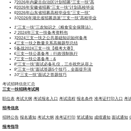
7
2026年内蒙古自治区计划招募“三支一扶”高
8
2026年安徽省招募“三支一扶”计划高校毕业
9
2026年山东省招募高校毕业生“三支一扶”
10
2026年湖北省招募选派“三支一扶”高校毕业
1
“三支一扶”三农知识之《粮食安全保障法》
2
2024年三支一扶备考资料包
3
2024三支一扶之公共基础知识如何备考
4
三支一扶之数量关系高频题型总结
5
备战2024三支一扶【模考大赛】
6
三支一扶公基备考：行政强制执行
7
三支一扶公基备考：​​​&
8
“三支一扶”面试必备礼仪，三步祝您从容上
9
“三支一扶”面试答题5个技巧，全面提升演
10
“三支一扶”面试之答题技巧
考试招聘信息汇总
三支一扶招聘考试网
职位表
考试大纲
考试报名入口
考试流程
报名条件
准考证打印入口
考
招考信息
招聘公告
报名通知
考试大纲
准考证打印
笔试通知
成绩通知
面试通知
报考指导