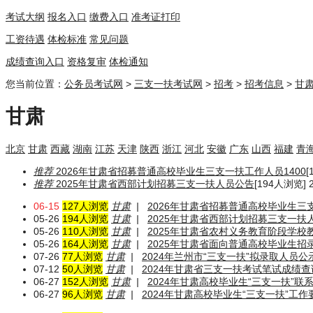
考试大纲
报名入口
缴费入口
准考证打印
工资待遇
体检标准
常见问题
成绩查询入口
资格复审
体检通知
您当前位置：
公务员考试网
>
三支一扶考试网
>
招考
>
招考信息
>
甘
甘肃
北京
甘肃
西藏
湖南
江苏
天津
陕西
浙江
河北
安徽
广东
山西
福建
青
推荐
2026年甘肃省招募普通高校毕业生三支一扶工作人员1400
[
推荐
2025年甘肃省西部计划招募三支一扶人员公告
[194人浏览] 2
06-15
127人浏览
甘肃
|
2026年甘肃省招募普通高校毕业生三
05-26
194人浏览
甘肃
|
2025年甘肃省西部计划招募三支一扶
05-26
110人浏览
甘肃
|
2025年甘肃省农村义务教育阶段学
05-26
164人浏览
甘肃
|
2025年甘肃省面向普通高校毕业生招录
07-26
77人浏览
甘肃
|
2024年兰州市“三支一扶”拟录取人员公
07-12
50人浏览
甘肃
|
2024年甘肃省三支一扶考试笔试成绩查
06-27
152人浏览
甘肃
|
2024年甘肃高校毕业生“三支一扶”联
06-27
96人浏览
甘肃
|
2024年甘肃高校毕业生“三支一扶”工作