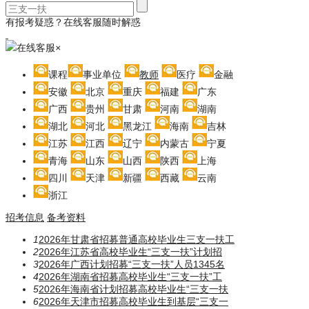
有报考疑惑？在线客服随时解惑
在线客服
×
课程
事业单位
教师
医疗
金融
安徽
北京
重庆
福建
广东
广西
贵州
甘肃
河南
湖南
湖北
河北
黑龙江
海南
吉林
江苏
江西
辽宁
内蒙古
宁夏
青海
山东
山西
陕西
上海
四川
天津
新疆
西藏
云南
浙江
招考信息
备考资料
1
2026年甘肃省招募普通高校毕业生三支一扶工
2
2026年江苏省高校毕业生“三支一扶”计划招
3
2026年广西计划招募“三支一扶”人员1345名
4
2026年湖南省招募高校毕业生“三支一扶”工
5
2026年海南省计划招募高校毕业生“三支一扶
6
2026年天津市招募高校毕业生到基层“三支一