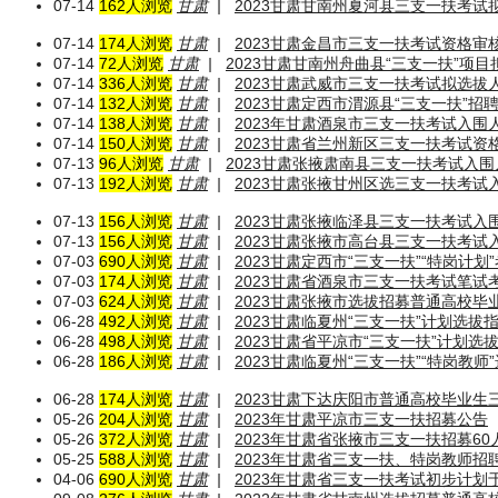
07-14
162人浏览
甘肃
|
2023甘肃甘南州夏河县三支一扶考
07-14
174人浏览
甘肃
|
2023甘肃金昌市三支一扶考试资格审
07-14
72人浏览
甘肃
|
2023甘肃甘南州舟曲县“三支一扶”项
07-14
336人浏览
甘肃
|
2023甘肃武威市三支一扶考试拟选拔
07-14
132人浏览
甘肃
|
2023甘肃定西市渭源县“三支一扶”
07-14
138人浏览
甘肃
|
2023年甘肃酒泉市三支一扶考试入
07-14
150人浏览
甘肃
|
2023甘肃省兰州新区三支一扶考试资
07-13
96人浏览
甘肃
|
2023甘肃张掖肃南县三支一扶考试入
07-13
192人浏览
甘肃
|
2023甘肃张掖甘州区选三支一扶考试
07-13
156人浏览
甘肃
|
2023甘肃张掖临泽县三支一扶考试入
07-13
156人浏览
甘肃
|
2023甘肃张掖市高台县三支一扶考试
07-03
690人浏览
甘肃
|
2023甘肃定西市“三支一扶”“特岗计划
07-03
174人浏览
甘肃
|
2023甘肃省酒泉市三支一扶考试笔试
07-03
624人浏览
甘肃
|
2023甘肃张掖市选拔招募普通高校毕
06-28
492人浏览
甘肃
|
2023甘肃临夏州“三支一扶”计划选拔
06-28
498人浏览
甘肃
|
2023甘肃省平凉市“三支一扶”计划选
06-28
186人浏览
甘肃
|
2023甘肃临夏州“三支一扶”“特岗教
06-28
174人浏览
甘肃
|
2023甘肃下达庆阳市普通高校毕业生
05-26
204人浏览
甘肃
|
2023年甘肃平凉市三支一扶招募公告
05-26
372人浏览
甘肃
|
2023年甘肃省张掖市三支一扶招募60
05-25
588人浏览
甘肃
|
2023年甘肃省三支一扶、特岗教师招
04-06
690人浏览
甘肃
|
2023年甘肃省三支一扶考试初步计划