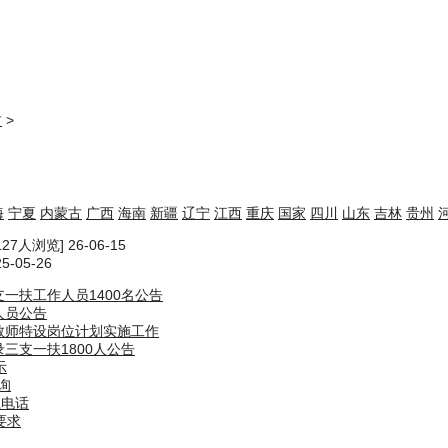
肃
>
海
宁夏
内蒙古
广西
海南
新疆
辽宁
江西
重庆
国家
四川
山东
吉林
贵州
127人浏览] 26-06-15
5-05-26
支一扶工作人员1400名公告
人员公告
校教师特设岗位计划实施工作
三支一扶1800人公告
示
询
系电话
要求