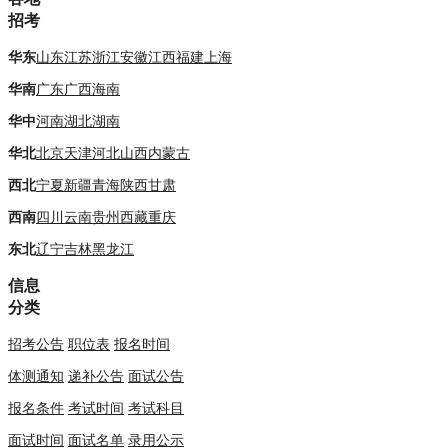
招考
华东
山东
江苏
浙江
安徽
江西
福建
上海
华南
广东
广西
海南
华中
河南
湖北
湖南
华北
北京
天津
河北
山西
内蒙古
西北
宁夏
新疆
青海
陕西
甘肃
西南
四川
云南
贵州
西藏
重庆
东北
辽宁
吉林
黑龙江
信息
分类
招考公告
职位表
报名时间
体测通知
递补公告
面试公告
报名条件
考试时间
考试科目
面试时间
面试名单
录用公示