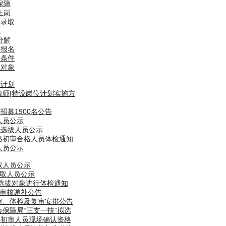
保障
上岗
核录取
试
分解
上报名
募条件
募对象
募计划
教师|特设岗位计划实施方
招募1900名公告
人员公示
拟选拔人员公示
资格初审合格人员体检通知
人员公示
取人员公示
录取人员公示
拟选拔对象进行体检通知
格审核递补公告
初审、体检及复审安排公告
会保障局“三支一扶”拟选
资格初审人员现场确认资格