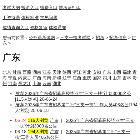
考试大纲
报名入口
缴费入口
准考证打印
工资待遇
体检标准
常见问题
成绩查询入口
资格复审
体检通知
您当前位置：
公务员考试网
>
三支一扶考试网
>
招考
>
招考信息
>
广
东
>
广东
北京
甘肃
西藏
湖南
江苏
天津
陕西
浙江
河北
安徽
广东
山西
福建
青
海
宁夏
内蒙古
广西
海南
新疆
辽宁
江西
重庆
国家
四川
山东
吉林
贵
州
河南
黑龙江
上海
云南
湖北
推荐
2026年广东省招募高校毕业生“三支一扶”计划3000名公
[115人浏览] 26-06-24
推荐
2025年广东省招募第二批“三支一扶”工作人员406名公
[194
人浏览] 25-06-18
06-24
115人浏览
广东
|
2026年广东省招募高校毕业生“三支
一扶”计划3000名公告
06-18
194人浏览
广东
|
2025年广东省招募第二批“三支一
扶”工作人员406名公告