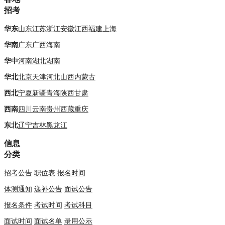
招考
华东
山东
江苏
浙江
安徽
江西
福建
上海
华南
广东
广西
海南
华中
河南
湖北
湖南
华北
北京
天津
河北
山西
内蒙古
西北
宁夏
新疆
青海
陕西
甘肃
西南
四川
云南
贵州
西藏
重庆
东北
辽宁
吉林
黑龙江
信息
分类
招考公告
职位表
报名时间
体测通知
递补公告
面试公告
报名条件
考试时间
考试科目
面试时间
面试名单
录用公示