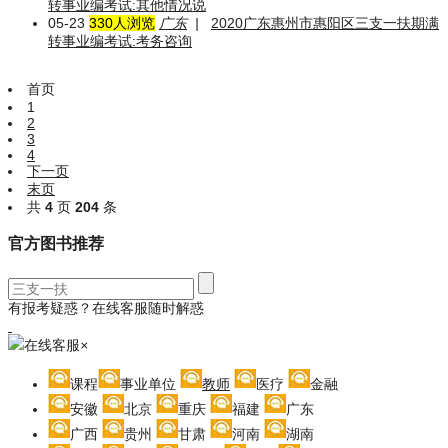
转事业编考试:其他情况说
05-23
330人浏览
广东
|
2020广东惠州市惠阳区三支一扶期满
转事业编考试:考务咨询
首页
1
2
3
4
下一页
末页
共
4
页
204
条
官方图书推荐
有报考疑惑？在线客服随时解惑
在线客服
×
课程
事业单位
教师
医疗
金融
安徽
北京
重庆
福建
广东
广西
贵州
甘肃
河南
湖南