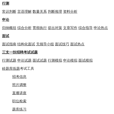
行测
常识判断
言语理解
数量关系
判断推理
资料分析
申论
归纳概括
综合分析
贯彻执行
提出对策
文章写作
综合指导
申论热点
面试
面试指南
结构化面试
无领导小组
面试技巧
面试热点
三支一扶招聘考试试题
行测试题
申论试题
面试试题
行测模拟
申论模拟
面试模拟
砖题库练题
考试工具
招考信息
照片调整
直播讲座
职位检索
题库练习