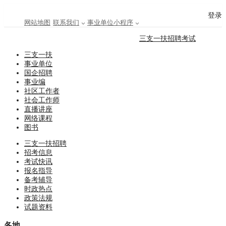
登录
网站地图
联系我们
事业单位小程序
三支一扶招聘考试
三支一扶
事业单位
国企招聘
事业编
社区工作者
社会工作师
直播讲座
网络课程
图书
三支一扶招聘
招考信息
考试快讯
报名指导
备考辅导
时政热点
政策法规
试题资料
各地