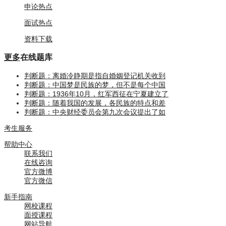
申论热点
面试热点
资料下载
更多
在线题库
判断题：离婚冷静期是指自婚姻登记机关收到
判断题：中国梦是民族的梦，但不是每个中国
判断题：1936年10月，红军西征在宁夏建立了
判断题：随着我国的发展，各民族的特点和差
判断题：中央财经委员会第九次会议提出了如
考生服务
帮助中心
联系我们
在线咨询
官方微博
官方微信
新手指南
网校课程
面授课程
网站导航