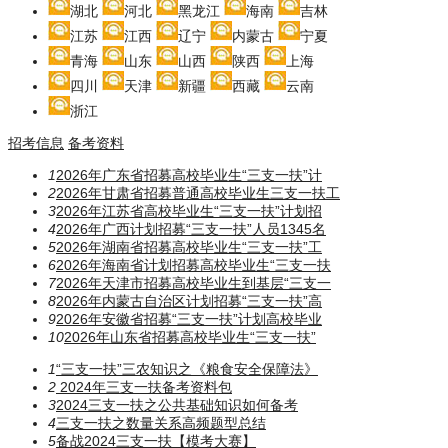
湖北
河北
黑龙江
海南
吉林
江苏
江西
辽宁
内蒙古
宁夏
青海
山东
山西
陕西
上海
四川
天津
新疆
西藏
云南
浙江
招考信息
备考资料
1
2026年广东省招募高校毕业生“三支一扶”计
2
2026年甘肃省招募普通高校毕业生三支一扶工
3
2026年江苏省高校毕业生“三支一扶”计划招
4
2026年广西计划招募“三支一扶”人员1345名
5
2026年湖南省招募高校毕业生“三支一扶”工
6
2026年海南省计划招募高校毕业生“三支一扶
7
2026年天津市招募高校毕业生到基层“三支一
8
2026年内蒙古自治区计划招募“三支一扶”高
9
2026年安徽省招募“三支一扶”计划高校毕业
10
2026年山东省招募高校毕业生“三支一扶”
1
“三支一扶”三农知识之《粮食安全保障法》
2
2024年三支一扶备考资料包
3
2024三支一扶之公共基础知识如何备考
4
三支一扶之数量关系高频题型总结
5
备战2024三支一扶【模考大赛】