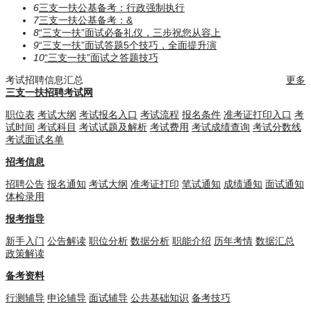
6
三支一扶公基备考：行政强制执行
7
三支一扶公基备考：​​​&
8
“三支一扶”面试必备礼仪，三步祝您从容上
9
“三支一扶”面试答题5个技巧，全面提升演
10
“三支一扶”面试之答题技巧
考试招聘信息汇总
更多
三支一扶招聘考试网
职位表
考试大纲
考试报名入口
考试流程
报名条件
准考证打印入口
考
试时间
考试科目
考试试题及解析
考试费用
考试成绩查询
考试分数线
考试面试名单
招考信息
招聘公告
报名通知
考试大纲
准考证打印
笔试通知
成绩通知
面试通知
体检录用
报考指导
新手入门
公告解读
职位分析
数据分析
职能介绍
历年考情
数据汇总
政策解读
备考资料
行测辅导
申论辅导
面试辅导
公共基础知识
备考技巧