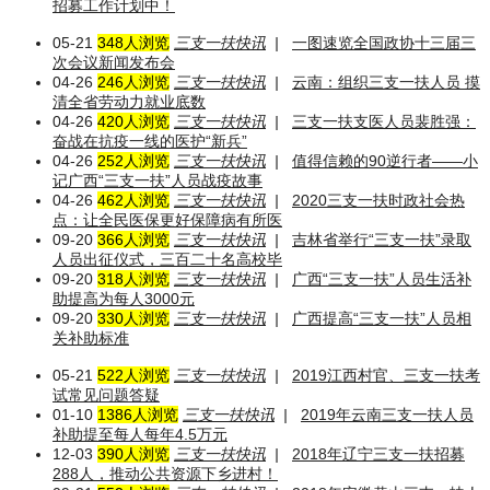
招募工作计划中！
05-21
348人浏览
三支一扶快讯
|
一图速览全国政协十三届三
次会议新闻发布会
04-26
246人浏览
三支一扶快讯
|
云南：组织三支一扶人员 摸
清全省劳动力就业底数
04-26
420人浏览
三支一扶快讯
|
三支一扶支医人员裴胜强：
奋战在抗疫一线的医护“新兵”
04-26
252人浏览
三支一扶快讯
|
值得信赖的90逆行者——小
记广西“三支一扶”人员战疫故事
04-26
462人浏览
三支一扶快讯
|
2020三支一扶时政社会热
点：让全民医保更好保障病有所医
09-20
366人浏览
三支一扶快讯
|
吉林省举行“三支一扶”录取
人员出征仪式，三百二十名高校毕
09-20
318人浏览
三支一扶快讯
|
广西“三支一扶”人员生活补
助提高为每人3000元
09-20
330人浏览
三支一扶快讯
|
广西提高“三支一扶”人员相
关补助标准
05-21
522人浏览
三支一扶快讯
|
2019江西村官、三支一扶考
试常见问题答疑
01-10
1386人浏览
三支一扶快讯
|
2019年云南三支一扶人员
补助提至每人每年4.5万元
12-03
390人浏览
三支一扶快讯
|
2018年辽宁三支一扶招募
288人，推动公共资源下乡进村！