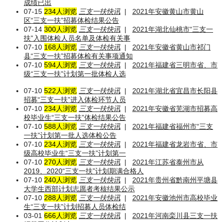
成绩已出​
07-15
234人浏览
三支一扶快讯
|
2021年安徽黄山市黄山
区“三支一扶”招募体检结果公告
07-14
300人浏览
三支一扶快讯
|
2021年湖北仙桃市“三支一
扶”入围体检人员名单及体检有关事
07-10
168人浏览
三支一扶快讯
|
2021年安徽省黄山市祁门
县“三支一扶”招募体检有关事项通知
07-10
594人浏览
三支一扶快讯
|
2021年福建省三明市省、市
级“三支一扶”计划第一批体检人选
07-10
522人浏览
三支一扶快讯
|
2021年湖北省宜昌市长阳县
招募“三支一扶”进入体检环节人员
07-10
234人浏览
三支一扶快讯
|
2021年安徽省芜湖市招募高
校毕业生“三支一扶”体检结果公告
07-10
588人浏览
三支一扶快讯
|
2021年福建省福州市“三支
一扶”计划第一批人选体检公告
07-10
234人浏览
三支一扶快讯
|
2021年福建省龙岩市省、市
级高校毕业生“三支一扶”计划第一
07-10
270人浏览
三支一扶快讯
|
2021年江苏省泰州市从
2019、2020“三支一扶”计划期满合格人
07-10
240人浏览
三支一扶快讯
|
2021年贵州省黔南州平塘县
大学生西部计划志愿者考核结果公示
07-10
288人浏览
三支一扶快讯
|
2021年安徽池州市高校毕业
生“三支一扶”计划招募人员体检结
03-01
666人浏览
三支一扶快讯
|
2021年河南栾川县三支一扶