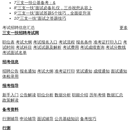
7
三支一扶公基备考：​​​&
8
“三支一扶”面试必备礼仪，三步祝您从容上
9
“三支一扶”面试答题5个技巧，全面提升演
10
“三支一扶”面试之答题技巧
考试招聘信息汇总
更多
三支一扶招聘考试网
职位表
考试大纲
考试报名入口
考试流程
报名条件
准考证打印入口
考
试时间
考试科目
考试试题及解析
考试费用
考试成绩查询
考试分数线
考试面试名单
招考信息
招聘公告
报名通知
考试大纲
准考证打印
笔试通知
成绩通知
面试通知
体检录用
报考指导
新手入门
公告解读
职位分析
数据分析
职能介绍
历年考情
数据汇总
政策解读
备考资料
行测辅导
申论辅导
面试辅导
公共基础知识
备考技巧
行测