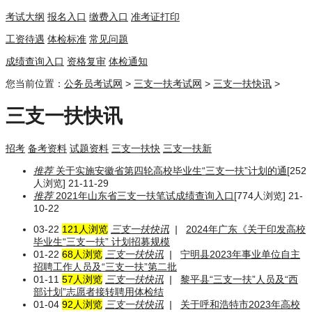
考试大纲
报名入口
缴费入口
准考证打印
工资待遇
体检标准
常见问题
成绩查询入口
资格复审
体检通知
您当前位置：
公务员考试网
>
三支一扶考试网
>
三支一扶快讯
>
三支一扶快讯
招考
备考资料
试题资料
三支一扶快
三支一扶新
推荐
关于实施安徽省第四轮高校毕业生“三支一扶”计划的通
[252
人浏览] 21-11-29
推荐
2021年山东省三支一扶笔试成绩查询入口
[774人浏览] 21-
10-22
03-22
121人浏览
三支一扶快讯
|
2024年广东《关于印发高校
毕业生“三支一扶” 计划招募规模
01-22
68人浏览
三支一扶快讯
|
宁明县2023年事业单位自主
招聘工作人员及“三支一扶”第二批
01-11
57人浏览
三支一扶快讯
|
黎平县“三支一扶”人员及“西
部计划”志愿者接转聘用体检结
01-04
92人浏览
三支一扶快讯
|
关于呼和浩特市2023年高校