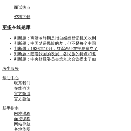
面试热点
资料下载
更多
在线题库
判断题：离婚冷静期是指自婚姻登记机关收到
判断题：中国梦是民族的梦，但不是每个中国
判断题：1936年10月，红军西征在宁夏建立了
判断题：随着我国的发展，各民族的特点和差
判断题：中央财经委员会第九次会议提出了如
考生服务
帮助中心
联系我们
在线咨询
官方微博
官方微信
新手指南
网校课程
面授课程
网站导航
各地华图