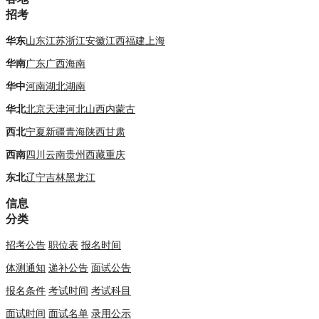
招考
华东
山东
江苏
浙江
安徽
江西
福建
上海
华南
广东
广西
海南
华中
河南
湖北
湖南
华北
北京
天津
河北
山西
内蒙古
西北
宁夏
新疆
青海
陕西
甘肃
西南
四川
云南
贵州
西藏
重庆
东北
辽宁
吉林
黑龙江
信息
分类
招考公告
职位表
报名时间
体测通知
递补公告
面试公告
报名条件
考试时间
考试科目
面试时间
面试名单
录用公示