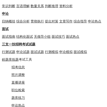
常识判断
言语理解
数量关系
判断推理
资料分析
申论
归纳概括
综合分析
贯彻执行
提出对策
文章写作
综合指导
申论热点
面试
面试指南
结构化面试
无领导小组
面试技巧
面试热点
三支一扶招聘考试试题
行测试题
申论试题
面试试题
行测模拟
申论模拟
面试模拟
砖题库练题
考试工具
招考信息
照片调整
直播讲座
职位检索
题库练习
申论热点