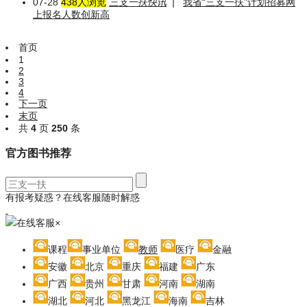
07-28
438人浏览
三支一扶快讯
|
我省“三支一扶”计划招募网
上报名人数创新高
首页
1
2
3
4
下一页
末页
共
4
页
250
条
官方图书推荐
有报考疑惑？在线客服随时解惑
在线客服
×
课程
事业单位
教师
医疗
金融
安徽
北京
重庆
福建
广东
广西
贵州
甘肃
河南
湖南
湖北
河北
黑龙江
海南
吉林