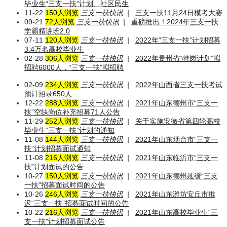
毕业生“三支一扶”计划、社区民生
11-22
150人浏览
三支一扶快讯
|
三支一扶11月24日模考大赛
09-21
72人浏览
三支一扶快讯
|
重磅推出！2024年三支一扶
学霸精讲班2.0
07-11
120人浏览
三支一扶快讯
|
2022年“三支一扶”计划招募
3.4万名高校毕业生
02-28
306人浏览
三支一扶快讯
|
2022年贵州省“特岗计划”拟
招聘6000人，“三支一扶”拟招聘
02-09
234人浏览
三支一扶快讯
|
2022年山西省三支一扶考试
预计招录650人
12-22
288人浏览
三支一扶快讯
|
2021年山东德州市“三支一
扶”空缺岗位补充招募71人公告
11-29
252人浏览
三支一扶快讯
|
关于实施安徽省第四轮高校
毕业生“三支一扶”计划的通知
11-08
144人浏览
三支一扶快讯
|
2021年山东烟台市“三支一
扶”计划招募面试通知
11-08
216人浏览
三支一扶快讯
|
2021年山东临沂市“三支一
扶”计划面试的公告
10-27
150人浏览
三支一扶快讯
|
2021年山东德州延缓“三支
一扶”招募面试时间的公告
10-26
246人浏览
三支一扶快讯
|
2021年山东潍坊安丘市推
迟“三支一扶”招募面试时间的公告
10-22
216人浏览
三支一扶快讯
|
2021年山东高校毕业生“三
支一扶”计划招募面试公告