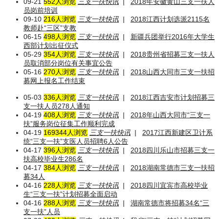
09-21
552人浏览
三支一扶快讯
|
2018年安徽黄山三支一扶人
员岗前培训
09-10
216人浏览
三支一扶快讯
|
2018江西计划选派2115名
教师赴“三区”支教
06-15
498人浏览
三支一扶快讯
|
新疆兵团举行2016年大学生
西部计划出征仪式
05-29
354人浏览
三支一扶快讯
|
2018贵州省招募三支一扶人
员取消部分岗位有关事宜公告
05-16
270人浏览
三支一扶快讯
|
2018山西大同市三支一扶招
募网上报名工作结束
05-03
336人浏览
三支一扶快讯
|
2018江西吉安市计划招募三
支一扶人员278人通知
04-19
408人浏览
三支一扶快讯
|
2018年山西大同市“三支一
扶”服务岗位征集工作顺利完成
04-19
169344人浏览
三支一扶快讯
|
2017江西新建区卫计系
统“三支一扶”支医人员招聘6人公告
04-17
396人浏览
三支一扶快讯
|
2018四川乐山市招募三支一
扶高校毕业生286名
04-17
384人浏览
三支一扶快讯
|
2018湖南常德市三支一扶招
募34人
04-16
228人浏览
三支一扶快讯
|
2018四川宜宾市高校毕业
生“三支一扶”计划招募全面启动
04-16
288人浏览
三支一扶快讯
|
湖南常德市将招募34名“三
支一扶”人员