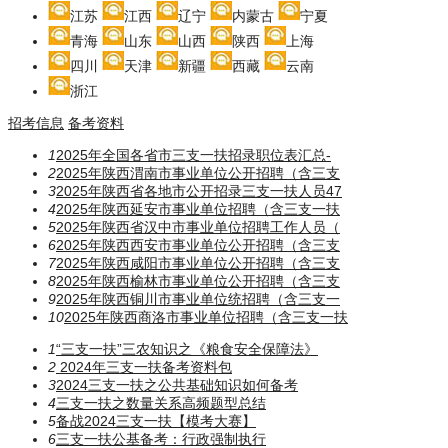
江苏
江西
辽宁
内蒙古
宁夏
青海
山东
山西
陕西
上海
四川
天津
新疆
西藏
云南
浙江
招考信息
备考资料
1
2025年全国各省市三支一扶招录职位表汇总-
2
2025年陕西渭南市事业单位公开招聘（含三支
3
2025年陕西省各地市公开招录三支一扶人员47
4
2025年陕西延安市事业单位招聘（含三支一扶
5
2025年陕西省汉中市事业单位招聘工作人员（
6
2025年陕西西安市事业单位公开招聘（含三支
7
2025年陕西咸阳市事业单位公开招聘（含三支
8
2025年陕西榆林市事业单位公开招聘（含三支
9
2025年陕西铜川市事业单位统招聘（含三支一
10
2025年陕西商洛市事业单位招聘（含三支一扶
1
“三支一扶”三农知识之《粮食安全保障法》
2
2024年三支一扶备考资料包
3
2024三支一扶之公共基础知识如何备考
4
三支一扶之数量关系高频题型总结
5
备战2024三支一扶【模考大赛】
6
三支一扶公基备考：行政强制执行