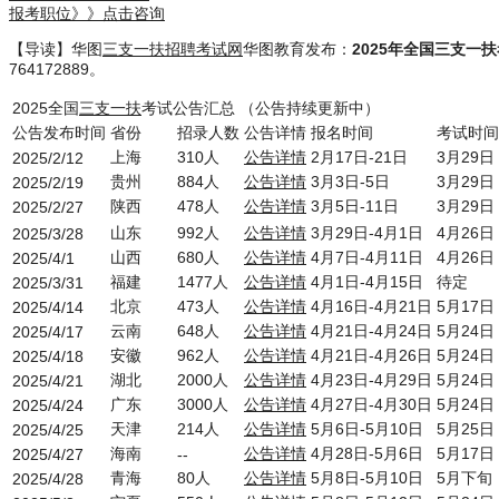
报考职位》》点击咨询
【导读】华图
三支一扶招聘考试网
华图教育发布：
2025年全国三支一
764172889。
2025全国
三支一扶
考试公告汇总 （公告持续更新中）
公告发布时间
省份
招录人数
公告详情
报名时间
考试时间
上海
310人
公告详情
2月17日-21日
3月29日
2025/2/12
贵州
884人
公告详情
3月3日-5日
3月29日
2025/2/19
陕西
478人
公告详情
3月5日-11日
3月29日
2025/2/27
山东
992人
公告详情
3月29日-4月1日
4月26日
2025/3/28
山西
680人
公告详情
4月7日-4月11日
4月26日
2025/4/1
福建
1477人
公告详情
4月1日-4月15日
待定
2025/3/31
北京
473人
公告详情
4月16日-4月21日
5月17日
2025/4/14
云南
648人
公告详情
4月21日-4月24日
5月24日
2025/4/17
安徽
962人
公告详情
4月21日-4月26日
5月24日
2025/4/18
湖北
2000人
公告详情
4月23日-4月29日
5月24日
2025/4/21
广东
3000人
公告详情
4月27日-4月30日
5月24日
2025/4/24
天津
214人
公告详情
5月6日-5月10日
5月25日
2025/4/25
海南
公告详情
4月28日-5月6日
5月17日
2025/4/27
--
青海
80人
公告详情
5月8日-5月10日
5月下旬
2025/4/28