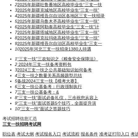
2
2025年新疆吐鲁番地区高校毕业生“三支一扶
3
2025年新疆克城地区高校毕业生“三支一扶”
4
2025年新疆维吾尔自治区各地区三支一扶招录
5
2025年新疆乌鲁木齐高校毕业生“三支一扶”
6
2025年新疆阿勒泰高校毕业生“三支一扶”计
7
2025年新疆塔城地区高校毕业生“三支一扶”
8
2025年新疆克拉玛依高校毕业生“三支一扶”
9
2025年新疆维吾尔自治区高校毕业生“三支一
10
2025年河北三支一扶招录1380人待遇
1
“三支一扶”三农知识之《粮食安全保障法》
2
2024年三支一扶备考资料包
3
2024三支一扶之公共基础知识如何备考
4
三支一扶之数量关系高频题型总结
5
备战2024三支一扶【模考大赛】
6
三支一扶公基备考：行政强制执行
7
三支一扶公基备考：​​​&
8
“三支一扶”面试必备礼仪，三步祝您从容上
9
“三支一扶”面试答题5个技巧，全面提升演
10
“三支一扶”面试之答题技巧
考试招聘信息汇总
三支一扶招聘考试网
职位表
考试大纲
考试报名入口
考试流程
报名条件
准考证打印入口
考