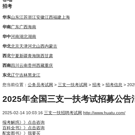
招考
华东
山东
江苏
浙江
安徽
江西
福建
上海
华南
广东
广西
海南
华中
河南
湖北
湖南
华北
北京
天津
河北
山西
内蒙古
西北
宁夏
新疆
青海
陕西
甘肃
西南
四川
云南
贵州
西藏
重庆
东北
辽宁
吉林
黑龙江
您当前位置：
公务员考试网
>
三支一扶考试网
>
招考
>
招考信息
> 2
2025年全国三支一扶考试招募公告
2025-02-14 10:03:16
三支一扶招聘考试网
http://www.huatu.com/
报考解惑》》点击咨询
百科全书》》点击咨询
配套图书》》我要买