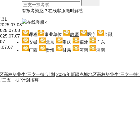
有报考疑惑？在线客服随时解惑
7.31
在线客服
×
2025.07.08
025.07.08
课程
事业单位
教师
医疗
金融
025.07.07
.07
安徽
北京
重庆
福建
广东
.07.07
广西
贵州
甘肃
河南
湖南
地区高校毕业生“三支一扶”计划
2025年新疆克城地区高校毕业生“三支一扶
生“三支一扶”计划招募