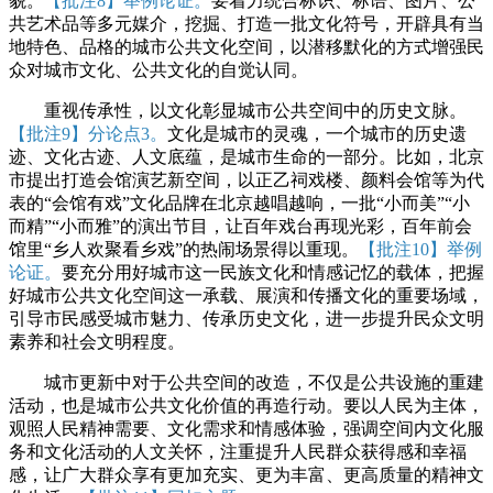
貌。
【批注8】举例论证。
要着力统合标识、标语、图片、公
共艺术品等多元媒介，挖掘、打造一批文化符号，开辟具有当
地特色、品格的城市公共文化空间，以潜移默化的方式增强民
众对城市文化、公共文化的自觉认同。
重视传承性，以文化彰显城市公共空间中的历史文脉。
【批注9】分论点3。
文化是城市的灵魂，一个城市的历史遗
迹、文化古迹、人文底蕴，是城市生命的一部分。比如，北京
市提出打造会馆演艺新空间，以正乙祠戏楼、颜料会馆等为代
表的“会馆有戏”文化品牌在北京越唱越响，一批“小而美”“小
而精”“小而雅”的演出节目，让百年戏台再现光彩，百年前会
馆里“乡人欢聚看乡戏”的热闹场景得以重现。
【批注10】举例
论证。
要充分用好城市这一民族文化和情感记忆的载体，把握
好城市公共文化空间这一承载、展演和传播文化的重要场域，
引导市民感受城市魅力、传承历史文化，进一步提升民众文明
素养和社会文明程度。
城市更新中对于公共空间的改造，不仅是公共设施的重建
活动，也是城市公共文化价值的再造行动。要以人民为主体，
观照人民精神需要、文化需求和情感体验，强调空间内文化服
务和文化活动的人文关怀，注重提升人民群众获得感和幸福
感，让广大群众享有更加充实、更为丰富、更高质量的精神文