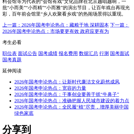
料会馆等为代表的“会馆有戏”文化品牌在北京越唱越响，一
批“小而美”“小而精”“小而雅”的演出节目，让百年戏台再现光
彩，百年前会馆里“乡人欢聚看乡戏”的热闹场景得以重现。
上一篇：2026年国考申论热点：藏粮于地 深耕固本
下一篇：
2026年国考申论热点：市场要更有效 政府应更有为
考生必看
职位表
面试公告
国考成绩
报名费用
数据汇总
行测
国考面试
国考真题
延伸阅读
2026年国考申论热点：让新时代廉洁文化蔚然成风
2026年国考申论热点：宽容的力量
2026年国考申论热点：干事创业要善于抓“牛鼻子”
2026年国考申论热点：准确把握人民城市建设的着力点
2026年国考申论热点：全民履“植”尽责，增厚美丽中国
绿色家底
分享到