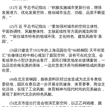
(1)习 近 平总书记指出：“积极实施城市更新行动，增强
发展潜力、优化发展空间，推动城市业态、功能、品质不断提
升。”
(2)习 近 平总书记指出：“要加强对城市的空间立体性、
平面协调性、风貌整体性、文脉延续性等方面的规划和管
控。”“留住城市特有的地域环境、文化特色、建筑风格等‘基
因’。”
(3)设计建造于1932年的上海花园住宅“66梧桐院·天平邻里
汇”在修缮过程中精心规划了庭院空间，设有可在此交流、会
客或举办小型沙龙的会客厅，居民们惬意地坐在玻璃窗前，一
边品尝价格实惠的美味，一边欣赏老洋房与梧桐树组成的美妙
街景。
(4)在北京首钢园，炼铁原料区经过改造成为北京冬奥组
委驻地，园区在赛后进一步开展全民健身、体育赛事、商业文
化活动，实现了工业风貌、体育精神与现代时尚的完美融合，
展现了新时代北京的特色风貌。
(5)北京市提出打造会馆演艺新空间，以正乙祠戏楼、颜