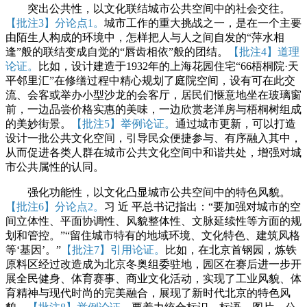
突出公共性，以文化联结城市公共空间中的社会交往。
【批注3】分论点1。
城市工作的重大挑战之一，是在一个主要
由陌生人构成的环境中，怎样把人与人之间自发的“萍水相
逢”般的联结变成自觉的“唇齿相依”般的团结。
【批注4】道理
论证。
比如，设计建造于1932年的上海花园住宅“66梧桐院·天
平邻里汇”在修缮过程中精心规划了庭院空间，设有可在此交
流、会客或举办小型沙龙的会客厅，居民们惬意地坐在玻璃窗
前，一边品尝价格实惠的美味，一边欣赏老洋房与梧桐树组成
的美妙街景。
【批注5】举例论证。
通过城市更新，可以打造
设计一批公共文化空间，引导民众便捷参与、有序融入其中，
从而促进各类人群在城市公共文化空间中和谐共处，增强对城
市公共属性的认同。
强化功能性，以文化凸显城市公共空间中的特色风貌。
【批注6】分论点2。
习 近 平总书记指出：“要加强对城市的空
间立体性、平面协调性、风貌整体性、文脉延续性等方面的规
划和管控。”“留住城市特有的地域环境、文化特色、建筑风格
等‘基因’。”
【批注7】引用论证。
比如，在北京首钢园，炼铁
原料区经过改造成为北京冬奥组委驻地，园区在赛后进一步开
展全民健身、体育赛事、商业文化活动，实现了工业风貌、体
育精神与现代时尚的完美融合，展现了新时代北京的特色风